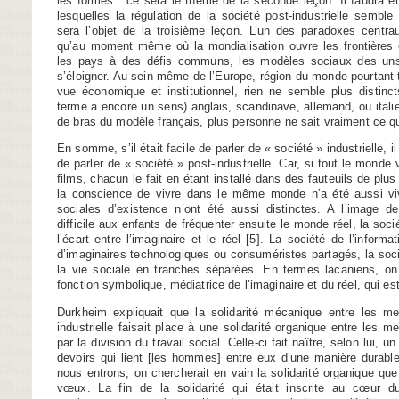
les formes : ce sera le thème de la seconde leçon. Il faudra enf
lesquelles la régulation de la société post-industrielle semble a
sera l’objet de la troisième leçon. L’un des paradoxes centra
qu’au moment même où la mondialisation ouvre les frontières 
les pays à des défis communs, les modèles sociaux des uns
s’éloigner. Au sein même de l’Europe, région du monde pourtant
vue économique et institutionnel, rien ne semble plus distinc
terme a encore un sens) anglais, scandinave, allemand, ou italie
de bras du modèle français, plus personne ne sait vraiment ce qu’i
En somme, s’il était facile de parler de « société » industrielle, i
de parler de « société » post-industrielle. Car, si tout le monde
films, chacun le fait en étant installé dans des fauteuils de plus
la conscience de vivre dans le même monde n’a été aussi viv
sociales d’existence n’ont été aussi distinctes. A l’image d
difficile aux enfants de fréquenter ensuite le monde réel, la soci
l’écart entre l’imaginaire et le réel
[
5
]
. La société de l’informat
d’imaginaires technologiques ou consuméristes partagés, la so
la vie sociale en tranches séparées. En termes lacaniens, on 
fonction symbolique, médiatrice de l’imaginaire et du réel, qui 
Durkheim expliquait que la solidarité mécanique entre les m
industrielle faisait place à une solidarité organique entre les 
par la division du travail social. Celle-ci fait naître, selon lui, 
devoirs qui lient [les hommes] entre eux d’une manière durabl
nous entrons, on chercherait en vain la solidarité organique qu
vœux. La fin de la solidarité qui était inscrite au cœur du