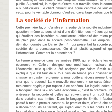
public. Aujourd’hui, la majorité d’entre eux travaille dans le co
aux particuliers. Le client devient une figure centrale de leur 
yeux, pour le véritable donneur d’ordres, davantage parfois que 
La société de l’information
Cette première façon d’analyser la sortie de la société industriel
question, même au sens strict d’une définition des métiers qui s
qui étudient des bactéries ou améliorent l’efficacité des micro-
de plain pied dans la société post-industrielle. Ces emplois 
définition donnée par Daniel Bell
[
4
]
, qui présentait la société 
société de la connaissance. On dirait plutôt aujourd’hui qu
l’information. Comment la caractériser ?
Un terme a émergé dans les années 1990, qui en éclaire les en
économie ». Celle-ci désigne une modification radicale d
l’économie, telle qu’elle a été analysée par Adam Smith 
explique que s’il faut deux fois plus de temps pour chasser un
chasser un castor, le premier animal coûtera nécessairement, 
cher que le second. La « nouvelle économie » se caractérise 
totalement atypique par rapport à ce schéma. Un logiciel coûte 
à fabriquer. Dans la « nouvelle économie », c’est la première uni
onéreuse, la seconde et celles qui suivent ayant un coût faibl
dans certains cas limites. Dans le langage de Smith, il faudra
passé à tuer le premier castor ou le premier daim, c’est-à-dire 
à découvrir où ils se terrent, qui expliquerait tous les coûts. Et
faudrait dire que la source de la plus-value n’est plus dans le tr