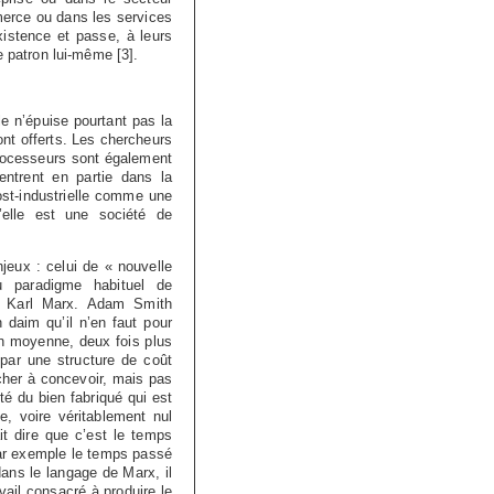
mmerce ou dans les services
existence et passe, à leurs
le patron lui-même
[
3
]
.
le n’épuise pourtant pas la
ont offerts. Les chercheurs
processeurs sont également
entrent en partie dans la
post-industrielle comme une
’elle est une société de
jeux : celui de « nouvelle
u paradigme habituel de
ou Karl Marx. Adam Smith
 daim qu’il n’en faut pour
en moyenne, deux fois plus
par une structure de coût
cher à concevoir, mais pas
té du bien fabriqué qui est
e, voire véritablement nul
it dire que c’est le temps
par exemple le temps passé
 dans le langage de Marx, il
avail consacré à produire le