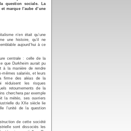
la question sociale. La
on et marque l’aube d’une
italisme n’en était qu’une
e une histoire, qu’il ne
emblable aujourd’hui à ce
ure centrale : celle de la
 ce que Durkheim aurait pu
nt à la manière de rendre
ux-mêmes salariés, et leurs
la firme des aléas de la
i réduisent les risques
tuels retournements de la
ains cherchera par exemple
oit la météo, ses ouvriers
ustrielle du XXe siècle lie
e l’unité de la question
struction de cette société
strielle sont dissociés les