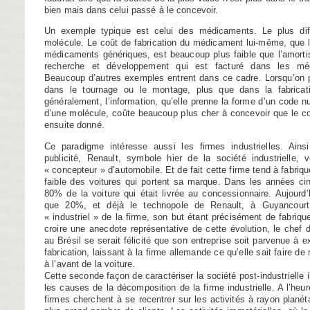
bien mais dans celui passé à le concevoir.
Un exemple typique est celui des médicaments. Le plus diffi
molécule. Le coût de fabrication du médicament lui-même, que l
médicaments génériques, est beaucoup plus faible que l’amor
recherche et développement qui est facturé dans les mé
Beaucoup d’autres exemples entrent dans ce cadre. Lorsqu’on pr
dans le tournage ou le montage, plus que dans la fabricat
généralement, l’information, qu’elle prenne la forme d’un code 
d’une molécule, coûte beaucoup plus cher à concevoir que le co
ensuite donné.
Ce paradigme intéresse aussi les firmes industrielles. Ai
publicité, Renault, symbole hier de la société industrielle
« concepteur » d’automobile. Et de fait cette firme tend à fabriqu
faible des voitures qui portent sa marque. Dans les années cin
80% de la voiture qui était livrée au concessionnaire. Aujourd’h
que 20%, et déjà le technopole de Renault, à Guyancourt,
« industriel » de la firme, son but étant précisément de fabrique
croire une anecdote représentative de cette évolution, le che
au Brésil se serait félicité que son entreprise soit parvenue à ex
fabrication, laissant à la firme allemande ce qu’elle sait faire d
à l’avant de la voiture.
Cette seconde façon de caractériser la société post-industrielle i
les causes de la décomposition de la firme industrielle. A l’heur
firmes cherchent à se recentrer sur les activités à rayon planéta