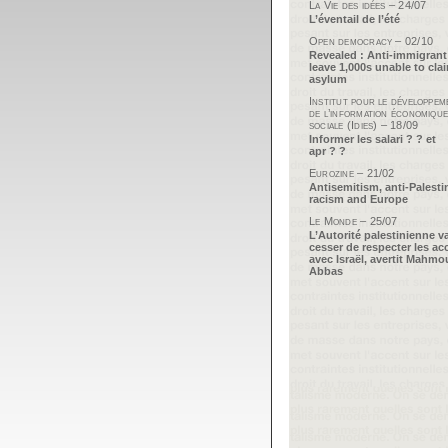
La Vie des idées – 24/07
L’éventail de l’été
Open democracy – 02/10
Revealed : Anti-immigrant
leave 1,000s unable to cla
asylum
Institut pour le développem
de l’information économique
sociale (Idies) – 18/09
Informer les salari ? ? et
apr ? ?
Eurozine – 21/02
Antisemitism, anti-Palesti
racism and Europe
Le Monde – 25/07
L’Autorité palestinienne v
cesser de respecter les ac
avec Israël, avertit Mahm
Abbas