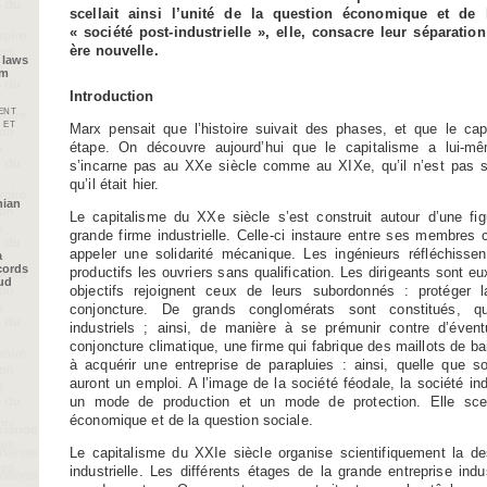
scellait ainsi l’unité de la question économique et de 
« société post-industrielle », elle, consacre leur séparati
ère nouvelle.
 laws
im
Introduction
ent
 et
Marx pensait que l’histoire suivait des phases, et que le cap
étape. On découvre aujourd’hui que le capitalisme a lui-mêm
s’incarne pas au XXe siècle comme au XIXe, qu’il n’est pas s
qu’il était hier.
nian
Le capitalisme du XXe siècle s’est construit autour d’une fig
grande firme industrielle. Celle-ci instaure entre ses membres
appeler une solidarité mécanique. Les ingénieurs réfléchisse
a
cords
productifs les ouvriers sans qualification. Les dirigeants sont e
oud
objectifs rejoignent ceux de leurs subordonnés : protéger 
conjoncture. De grands conglomérats sont constitués, qu
industriels ; ainsi, de manière à se prémunir contre d’éven
conjoncture climatique, une firme qui fabrique des maillots de b
à acquérir une entreprise de parapluies : ainsi, quelle que s
auront un emploi. A l’image de la société féodale, la société ind
un mode de production et un mode de protection. Elle scell
économique et de la question sociale.
Le capitalisme du XXIe siècle organise scientifiquement la de
industrielle. Les différents étages de la grande entreprise indu