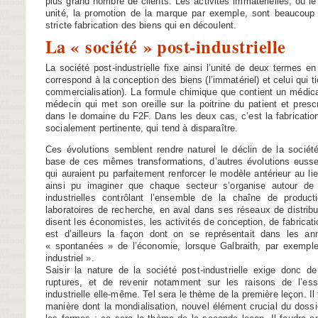
plus grand nombre de clients. Les activités immatérielles, où le
unité, la promotion de la marque par exemple, sont beaucoup 
stricte fabrication des biens qui en découlent.
La « société » post-industrielle
La société post-industrielle fixe ainsi l’unité de deux termes en
correspond à la conception des biens (l’immatériel) et celui qui tie
commercialisation). La formule chimique que contient un médic
médecin qui met son oreille sur la poitrine du patient et pres
dans le domaine du F2F. Dans les deux cas, c’est la fabricati
socialement pertinente, qui tend à disparaître.
Ces évolutions semblent rendre naturel le déclin de la société i
base de ces mêmes transformations, d’autres évolutions eussen
qui auraient pu parfaitement renforcer le modèle antérieur au lie
ainsi pu imaginer que chaque secteur s’organise autour de
industrielles contrôlant l’ensemble de la chaîne de produ
laboratoires de recherche, en aval dans ses réseaux de distribu
disent les économistes, les activités de conception, de fabricatio
est d’ailleurs la façon dont on se représentait dans les a
« spontanées » de l’économie, lorsque Galbraith, par exemple,
industriel ».
Saisir la nature de la société post-industrielle exige donc de f
ruptures, et de revenir notamment sur les raisons de l’ess
industrielle elle-même. Tel sera le thème de la première leçon. Il
manière dont la mondialisation, nouvel élément crucial du dossie