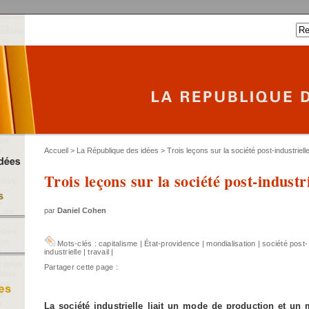
Accueil
>
La République des idées
> Trois leçons sur la société post-industriell
Trois leçons sur la société post-industri
par
Daniel Cohen
Mots-clés :
capitalisme
|
État-providence
|
mondialisation
|
société post-
industrielle
|
travail
|
Partager cette page :
La société industrielle liait un mode de production et un 