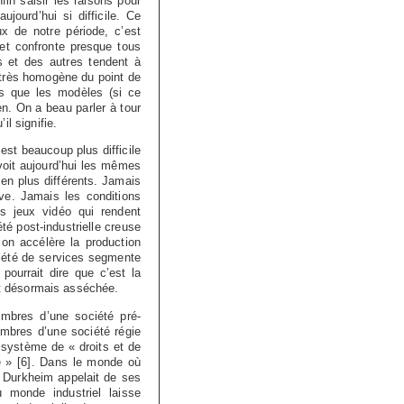
in saisir les raisons pour
ujourd’hui si difficile. Ce
ux de notre période, c’est
et confronte presque tous
 et des autres tendent à
 très homogène du point de
ts que les modèles (si ce
n. On a beau parler à tour
l signifie.
l est beaucoup plus difficile
 voit aujourd’hui les mêmes
 en plus différents. Jamais
e. Jamais les conditions
es jeux vidéo qui rendent
été post-industrielle creuse
ion accélère la production
ciété de services segmente
pourrait dire que c’est la
est désormais asséchée.
embres d’une société pré-
membres d’une société régie
un système de « droits et de
e »
[
6
]
. Dans le monde où
e Durkheim appelait de ses
 monde industriel laisse