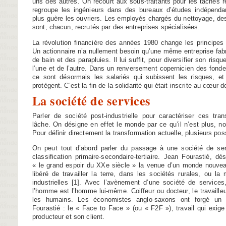
uns des autres. On recourt aux sous-traitants pour les tâches r
regroupe les ingénieurs dans des bureaux d’études indépendan
plus guère les ouvriers. Les employés chargés du nettoyage, de
sont, chacun, recrutés par des entreprises spécialisées.
La révolution financière des années 1980 change les principes 
Un actionnaire n’a nullement besoin qu’une même entreprise fabri
de bain et des parapluies. Il lui suffit, pour diversifier son risq
l’une et de l’autre. Dans un renversement copernicien des fon
ce sont désormais les salariés qui subissent les risques, et 
protègent. C’est la fin de la solidarité qui était inscrite au cœur de
La société de services
Parler de société post-industrielle pour caractériser ces tra
lâche. On désigne en effet le monde par ce qu’il n’est plus, no
Pour définir directement la transformation actuelle, plusieurs pos
On peut tout d’abord parler du passage à une société de ser
classification primaire-secondaire-tertiaire. Jean Fourastié,
« le grand espoir du XXe siècle » la venue d’un monde nouvea
libéré de travailler la terre, dans les sociétés rurales, ou la
industrielles
[
1
]
. Avec l’avènement d’une société de services, 
l’homme est l’homme lui-même. Coiffeur ou docteur, le travailleu
les humains. Les économistes anglo-saxons ont forgé un t
Fourastié : le « Face to Face » (ou « F2F »), travail qui exige 
producteur et son client.