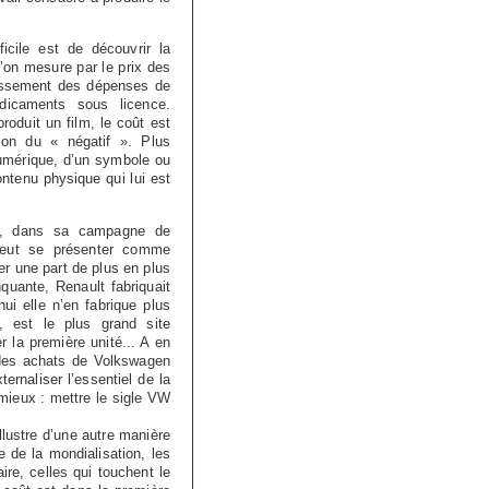
cile est de découvrir la
’on mesure par le prix des
tissement des dépenses de
dicaments sous licence.
oduit un film, le coût est
ion du « négatif ». Plus
numérique, d’un symbole ou
ntenu physique qui lui est
nsi, dans sa campagne de
, veut se présenter comme
er une part de plus en plus
quante, Renault fabriquait
ui elle n’en fabrique plus
 est le plus grand site
r la première unité... A en
f des achats de Volkswagen
ternaliser l’essentiel de la
e mieux : mettre le sigle VW
llustre d’une autre manière
e de la mondialisation, les
ire, celles qui touchent le