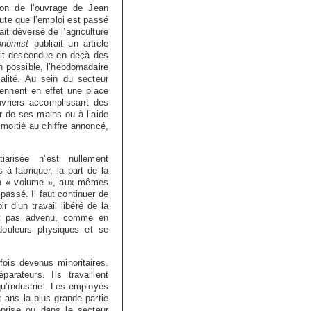
ion de l’ouvrage de Jean
oute que l’emploi est passé
ait déversé de l’agriculture
nomist
publiait un article
tait descendue en deçà des
 possible, l’hebdomadaire
éalité. Au sein du secteur
rennent en effet une place
ouvriers accomplissant des
er de ses mains ou à l’aide
e moitié au chiffre annoncé,
iarisée n’est nullement
à fabriquer, la part de la
e en « volume », aux mêmes
assé. Il faut continuer de
r d’un travail libéré de la
ent pas advenu, comme en
douleurs physiques et se
fois devenus minoritaires.
arateurs. Ils travaillent
u’industriel. Les employés
 ans la plus grande partie
prise ou dans le secteur