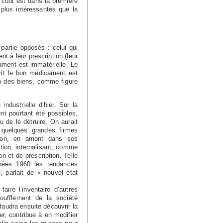
 coût est dans la première
plus intéressantes que la
 partie opposés : celui qui
nt à leur prescription (leur
ament est immatérielle. Le
crit le bon médicament est
on des biens, comme figure
ndustrielle d’hier. Sur la
t pourtant été possibles,
u de le détruire. On aurait
 quelques grandes firmes
ction, en amont dans ses
tion, internalisant, comme
n et de prescription. Telle
nnées 1960 les tendances
 parlait de « nouvel état
aire l’inventaire d’autres
oufflement de la société
 faudra ensuite découvrir la
r, contribue à en modifier