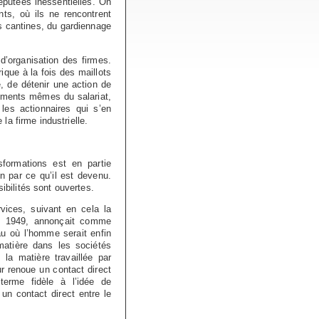
éputées inessentielles. On
ts, où ils ne rencontrent
s cantines, du gardiennage
d’organisation des firmes.
que à la fois des maillots
ue, de détenir une action de
dements mêmes du salariat,
les actionnaires qui s’en
 la firme industrielle.
nsformations est en partie
n par ce qu’il est devenu.
sibilités sont ouvertes.
vices, suivant en cela la
 dès 1949, annonçait comme
u où l’homme serait enfin
 matière dans les sociétés
la matière travaillée par
r renoue un contact direct
erme fidèle à l’idée de
un contact direct entre le