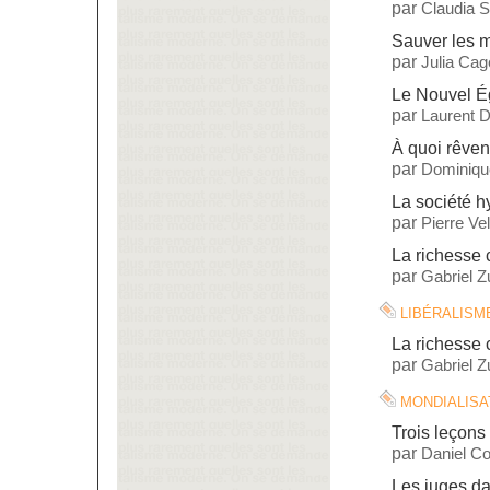
par
Claudia S
Sauver les 
par
Julia Cag
Le Nouvel Ég
par
Laurent 
À quoi rêven
par
Dominiqu
La société 
par
Pierre Vel
La richesse 
par
Gabriel 
libéralism
La richesse 
par
Gabriel 
mondialisa
Trois leçons 
par
Daniel C
Les juges da