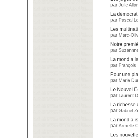
par
Julie Alla
La démocrat
par
Pascal L
Les multinat
par
Marc-Oliv
Notre premiè
par
Suzannne
La mondialisa
par
François
Pour une pla
par
Marie Dur
Le Nouvel Ég
par
Laurent 
La richesse 
par
Gabriel 
La mondialis
par
Armelle C
Les nouvelle