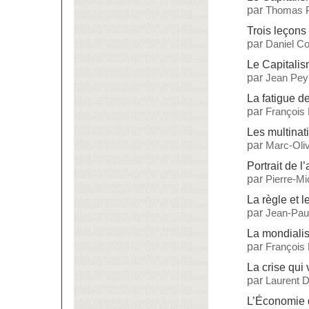
par
Thomas P
Trois leçons 
par
Daniel C
Le Capitalis
par
Jean Pey
La fatigue de
par
François
Les multinat
par
Marc-Oliv
Portrait de l’
par
Pierre-M
La règle et l
par
Jean-Paul
La mondialisa
par
François
La crise qui 
par
Laurent 
L’Économie 