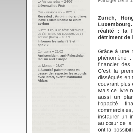
Partager cette p
La Vie des idées – 24/07
L’éventail de l’été
Open democracy – 02/10
Revealed : Anti-immigrant laws
Zurich, Hon
leave 1,000s unable to claim
Luxembourg… 
asylum
réalité : la 
Institut pour le développement
de l’information économique et
détriment de 
sociale (Idies) – 18/09
Informer les salari ? ? et
apr ? ?
Grâce à une m
Eurozine – 21/02
Antisemitism, anti-Palestinian
phénomène : 
racism and Europe
financier des
Le Monde – 25/07
C’est la prem
L’Autorité palestinienne va
cesser de respecter les accords
disséqués en 
avec Israël, avertit Mahmoud
Abbas
couvrant plus 
Mais ce livre 
aussi un plan
l’opacité f
commerciales, 
instaurer un i
au cœur de la
ont la possibil