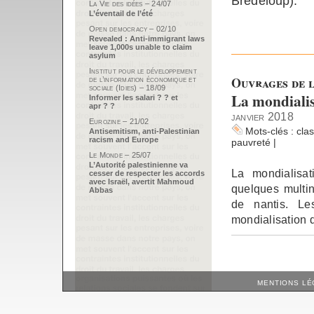
Bredeloup).
La Vie des idées – 24/07
L’éventail de l’été
Open democracy – 02/10
Revealed : Anti-immigrant laws
leave 1,000s unable to claim
asylum
Institut pour le développement
Ouvrages de l
de l’information économique et
sociale (Idies) – 18/09
La mondialis
Informer les salari ? ? et
apr ? ?
janvier 2018
Eurozine – 21/02
Mots-clés :
cla
Antisemitism, anti-Palestinian
racism and Europe
pauvreté
|
Le Monde – 25/07
L’Autorité palestinienne va
La mondialisa
cesser de respecter les accords
avec Israël, avertit Mahmoud
quelques multina
Abbas
de nantis. Le
mondialisation d
MENTIONS LÉ