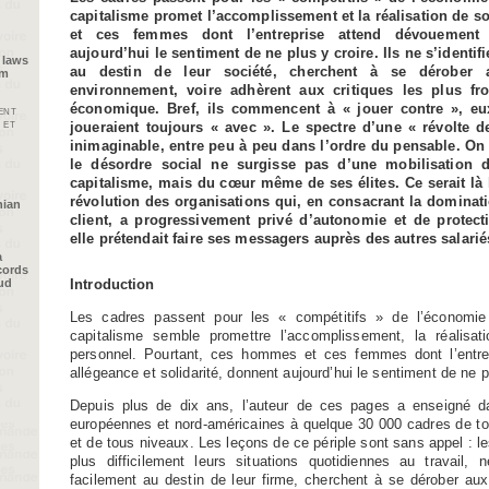
capitalisme promet l’accomplissement et la réalisation de s
et ces femmes dont l’entreprise attend dévouement e
aujourd’hui le sentiment de ne plus y croire. Ils ne s’identif
 laws
au destin de leur société, cherchent à se dérober 
im
environnement, voire adhèrent aux critiques les plus fr
économique. Bref, ils commencent à « jouer contre », eux
ent
 et
joueraient toujours « avec ». Le spectre d’une « révolte d
inimaginable, entre peu à peu dans l’ordre du pensable. On
le désordre social ne surgisse pas d’une mobilisation d
capitalisme, mais du cœur même de ses élites. Ce serait là 
révolution des organisations qui, en consacrant la dominati
nian
client, a progressivement privé d’autonomie et de protec
elle prétendait faire ses messagers auprès des autres salarié
a
cords
Introduction
oud
Les cadres passent pour les « compétitifs » de l’économi
capitalisme semble promettre l’accomplissement, la réalisat
personnel. Pourtant, ces hommes et ces femmes dont l’entre
allégeance et solidarité, donnent aujourd’hui le sentiment de ne p
Depuis plus de dix ans, l’auteur de ces pages a enseigné d
européennes et nord-américaines à quelque 30 000 cadres de to
et de tous niveaux. Les leçons de ce périple sont sans appel : l
plus difficilement leurs situations quotidiennes au travail, n
facilement au destin de leur firme, cherchent à se dérober au