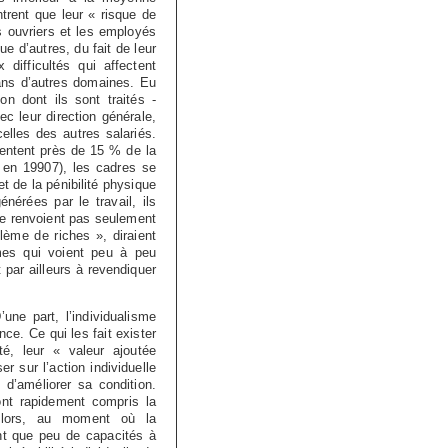
rent que leur « risque de
 ouvriers et les employés
e d’autres, du fait de leur
difficultés qui affectent
dans d’autres domaines. Eu
on dont ils sont traités -
c leur direction générale,
celles des autres salariés.
sentent près de 15 % de la
 en 19907), les cadres se
t de la pénibilité physique
nérées par le travail, ils
ne renvoient pas seulement
blème de riches », diraient
êmes qui voient peu à peu
t par ailleurs à revendiquer
une part, l’individualisme
nce. Ce qui les fait exister
ité, leur « valeur ajoutée
er sur l’action individuelle
 d’améliorer sa condition.
 ont rapidement compris la
 lors, au moment où la
ent que peu de capacités à