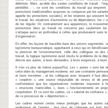
détériore. Mais, au-delà des seules conditions de travail - l’er
pénibilité... -, ce sont les conditions du travail qui empirent.
protections traditionnelles acquises ou conquises par les salarié
appelle les protections sociales), et les relations qui unissent
le travail, les situations d’autonomie ou de dépendance, les « c
de les réguler. Or, contrairement aux apparences, le mouvemen
protections liées au travail ne concerne pas seulement les 
s’attaque aussi en profondeur à celles que produisaient sans le
d’organisation.
En effet, les façons de travailler dans des univers segmentés, sé
taylorisme bureaucratique, apportaient à ceux qui en bénéficiaie
la pression de l’environnement, celle des collègues ou des cl
travail, la logique taylorienne avait résolu le problème de la dé
directe aux autres, à leurs demandes, à leurs exigences, à leurs
Il n’en va plus de même aujourd’hui. Les « autres » sont bel et 
cette idole du management moderne, est une contrainte permane
et leurs membres ; et les collègues avec lesquels il faut dés
« coopérer », une source inépuisable de stress et de pres
confrontation que les organisations modernes imposent à 
« structures matricielles », leurs « fonctionnements en proje
coopération. Et ce sont les cadres, ce « salariat de confiance »
de ce processus de « déprotection ».
Les cadres restent certes mieux protégés que les autres sal
endémique de l’emploi : leur taux de chômage est trois foi