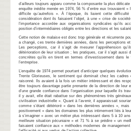
d’ailleurs toujours apparu comme la composante la plus délicate 
enquête inédite menée en 1974, 56 % d’entre eux trouvaient « l’e
difficile qu’autrefois ». À l’époque, ils liaient cette difficul
considération dont ils faisaient l’objet, à une « crise de socié
l’importance accordée aux organisations syndicales qu’ils acc
position d’intermédiaires obligés entre les directions et les salari
Cette notion de malaise est donc trop générale et récurrente po
a changé, ces trente dernières années, dans les perceptions et
Les perceptions, car il s’agit de mesurer l’appréhension qu’i
détérioration de leur situation ; les pratiques, car il s’agit auss
concrètes qu’ils en tirent en termes d’investissement dans le 
l’entreprise.
L’enquête de 1974 permet pourtant d’anticiper quelques évolution
Trente Glorieuses, le sentiment qui dominait chez les cadres 
raisonné. Ils avaient à la fois un métier intéressant et des respo
être toujours davantage partie prenante de la direction de leur e
d’une grande confiance dans l’organisation pour laquelle ils trava
il y avait, elle était rabattue sur des phénomènes très généraux
civilisation industrielle ». Quant à l’avenir, il apparaissait souria
comme s’étant détérioré « dans les dernières années », mai
positivement » dans les domaines les plus intimement liés à leur 
à s’imaginer « avec un métier plus intéressant dans 5 à 10 ans
meilleure situation pécuniaire » et 71 % à se prédire « un meill
faisaient confiance aux « méthodes modernes de management »
l’efficacité ni aux vertus de l’action collective.