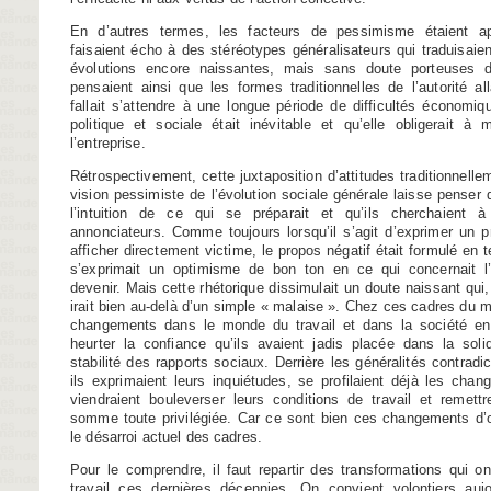
En d’autres termes, les facteurs de pessimisme étaient 
faisaient écho à des stéréotypes généralisateurs qui traduisaien
évolutions encore naissan­tes, mais sans doute porteuses d
pensaient ainsi que les formes traditionnelles de l’autorité all
fallait s’attendre à une longue période de difficultés économiq
politique et sociale était inévitable et qu’elle obligerait à 
l’entreprise.
Rétrospectivement, cette juxtaposition d’attitudes traditionnell
vision pessimiste de l’évolution sociale générale laisse penser 
l’intuition de ce qui se préparait et qu’ils cherchaient 
annonciateurs. Comme toujours lorsqu’il s’agit d’exprimer un 
afficher directement victime, le propos négatif était formulé en
s’exprimait un optimisme de bon ton en ce qui concernait l’
devenir. Mais cette rhétorique dissimulait un doute naissant qui, 
irait bien au-delà d’un simple « malaise ». Chez ces cadres du m
changements dans le monde du travail et dans la société e
heurter la confiance qu’ils avaient jadis placée dans la soli
stabilité des rapports sociaux. Derrière les généralités contradic
ils exprimaient leurs inquiétudes, se profilaient déjà les chan
viendraient bouleverser leurs conditions de travail et remett
somme toute privilégiée. Car ce sont bien ces changements d’o
le désarroi actuel des cadres.
Pour le comprendre, il faut repartir des transformations qui ont
travail ces dernières décennies. On convient volontiers aujo