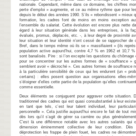
nationale. Cependant, même dans ce domaine, les chiffres mont
perte d’emploi » augmente, et ce au même rythme que pour les
depuis le début des années 1990. S’ils « rebondissent » mieux qu
formation, les cadres font de moins en moins exception aux 
l’ensemble du salariat. Cette évolution est encore plus nette 
égard à leur situation générale dans les entreprises, à la faç
évalués, promus, déplacés, etc. -, à leur degré de proximité ave
leur situation et leur identité n’ont cessé de se rapprocher de 
Bref, dans le temps même où ils se « massifiaient » (ils repré
population active aujourd’hui, contre 4,7 % en 1962 et 10,7 %
sont banalisés. Pire : si l’on excepte les questions du chômage e
pour se concentrer sur les autres formes de « souffrance » gé
semblent avoir « décroché ». Ces autres formes de souffrance 
à la particulière sensibilité de ceux qui les endurent (un « pro
certains) : elles posent question aux organisations elles-m
s’éloigner d’elles cette partie de la population qu’elles continuen
comme essentielle.
Deux éléments se conjuguent pour aggraver cette situation. D’
traditionnel des cadres qui est quasi consubstantiel à leur existe
en tant que tels, c’est leur talent individuel, leur particular
personnelle ». Cela justifie aujourd’hui encore le fait de tout mis
dès lors qu’il s’agit de gérer sa carriè­re ou plus généralement
C’est là une diffé­rence notable avec les autres salariés qui
dimension éminemment collective de leur condition. Dès
déprotection les frappe de plein fouet, les cadres ne démontr