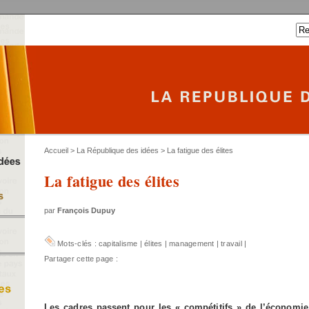
Accueil
>
La République des idées
> La fatigue des élites
La fatigue des élites
par
François Dupuy
Mots-clés :
capitalisme
|
élites
|
management
|
travail
|
Partager cette page :
Les cadres passent pour les « compétitifs » de l’économi