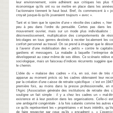
leur environnement, voire adhèrent aux critiques les plus f
économique qu’ils ont vu se mettre en place dans les années 
l’actionnaire tiennent le haut bout. Bref, ils commencent à « j
croyait jusque-là qu’ils joueraient toujours « avec ».
Tant et si bien que le spectre d’une « révolte des cadres », hier
peu à peu dans l’ordre du pensable. Certes pas dans les f
mouvement ouvrier, mais sur un mode plus individualiste : s
désinvestissement, multiplication des comportements de rési
bricolages en tous genres destinés à recréer localement les c
confort personnel au travail. On se prend à imaginer que le déso
à l’avenir d’une mobilisation des « petits » contre le capita
gardiens et messagers. La maladie à laquelle l’entreprise de
développerait au cœur même de ses élites. Ce scénario relève en
sociologique, mais un faisceau d’indices récurrents suggère que
le chemin.
L’idée du « malaise des cadres » n’a, en soi, rien de très 
apparue au moment précis où les cadres obtenaient leur reco
par la création d’une caisse de retraite spécifique : c’est en 1947 
première fois, au moins dans la presse professionnelle, en
l’Agirc (Association générale des institutions de retraite des 
souligne un fait simple : il y a chez les cadres un « mal-êtr
existence et à leur position dans les organisations. Celle-ci es
une ambiguïté congénitale : à la fois salariés comme les autres e
ce qu’ils représentent les « propriétaires » et leurs intérêts, qu’
de faire respecter par ceux qu’ils « encadrent ». « L’exercic