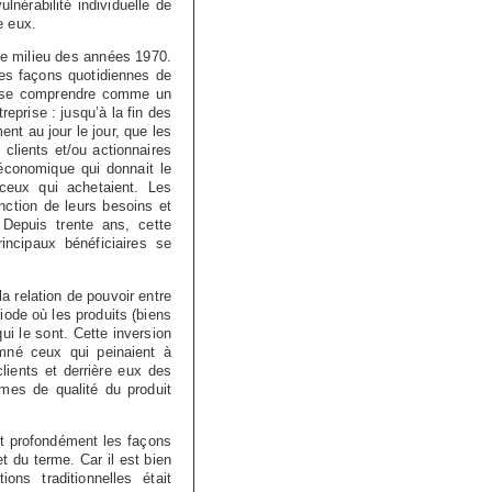
lnérabilité individuelle de
e eux.
le milieu des années 1970.
les façons quotidiennes de
it se comprendre comme un
treprise : jusqu’à la fin des
nt au jour le jour, que les
; clients et/ou actionnaires
économique qui donnait le
ceux qui achetaient. Les
onction de leurs besoins et
 Depuis trente ans, cette
incipaux bénéficiaires se
la relation de pouvoir entre
ode où les produits (biens
ui le sont. Cette inversion
amné ceux qui peinaient à
clients et derrière eux des
mes de qualité du produit
nt profondément les façons
et du terme. Car il est bien
ons traditionnelles était