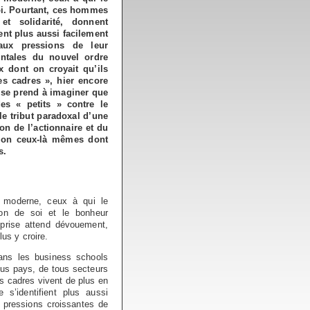
oi. Pourtant, ces hommes
t solidarité, donnent
ient plus aussi facilement
aux pressions de leur
ontales du nouvel ordre
 dont on croyait qu’ils
es cadres », hier encore
 se prend à imaginer que
es « petits » contre le
le tribut paradoxal d’une
on de l’actionnaire et du
tion ceux-là mêmes dont
s.
e moderne, ceux à qui le
ion de soi et le bonheur
prise attend dévouement,
lus y croire.
ans les business schools
us pays, de tous secteurs
es cadres vivent de plus en
e s’identifient plus aussi
x pressions croissantes de