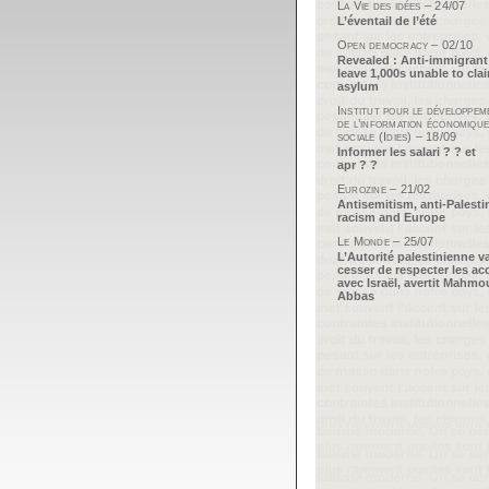
La Vie des idées – 24/07
L’éventail de l’été
Open democracy – 02/10
Revealed : Anti-immigrant
leave 1,000s unable to cla
asylum
Institut pour le développem
de l’information économique
sociale (Idies) – 18/09
Informer les salari ? ? et
apr ? ?
Eurozine – 21/02
Antisemitism, anti-Palesti
racism and Europe
Le Monde – 25/07
L’Autorité palestinienne v
cesser de respecter les ac
avec Israël, avertit Mahm
Abbas