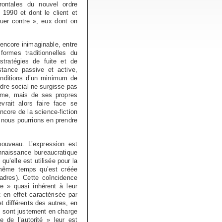
rontales du nouvel ordre
1990 et dont le client et
ouer contre », eux dont on
 encore inimaginable, entre
ormes traditionnelles du
tratégies de fuite et de
stance passive et active,
onditions d’un minimum de
rdre social ne surgisse pas
lisme, mais de ses propres
vrait alors faire face se
core de la science-fiction
 nous pourrions en prendre
nouveau. L’expression est
nnaissance bureaucratique
qu’elle est utilisée pour la
 même temps qu’est créée
cadres). Cette coïncidence
e » quasi inhérent à leur
t en effet caractérisée par
t différents des autres, en
ils sont justement en charge
e de l’autorité » leur est