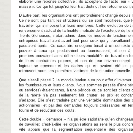
élaborer une réponse collective : ils acceptent de facto leur « vu
masse ». Ce qui fut jusqu’ici leur trait distinctif se retourne contr
D’autre part, les organisations ont profondément changé depuis 
Ce ne sont pas tant les structures qui se sont modifiées, que 
travailler qui s’imposent à leurs membres. Cette évolution do
renversement radical de la finalité implicite de l’existence de l’en
Trente Glorieuses, il était admis, dans les modes de fonctionneme
entreprises travaillaient avant tout pour ceux qui y travaillaient 
passaient après. Ce caractère endogène tenait à un contexte 
pouvoir à ceux qui produisaient ou fournissaient, et non à 
premiers pouvaient ainsi définir leurs modalités de travail en f
de leurs contraintes propres, et non de leur environnement.
logique se renverse et les cadres qui en avaient été les pr
retrouvent parmi les premières victimes de la situation nouvelle.
Que s’est-il passé ? La mondialisation a eu pour effet d’inverser 
les fournisseurs et leurs clients. Nous sommes passés d’une péri
ou services) étaient rares, à une période où ce sont les clients q
de la rareté n’a pas seulement fait chuter les prix et cond
s’adapter. Elle s’est traduite par une véritable domination des 
actionnaires, et par des demandes toujours croissantes en ter
fourni et de réduction des coûts.
Cette double « demande » n’a pu être satisfaite qu’en changea
de travailler, c’est-à-dire les organi­sations au sens le plus concr
vite apparu que la segmentation séquentielle des organisati