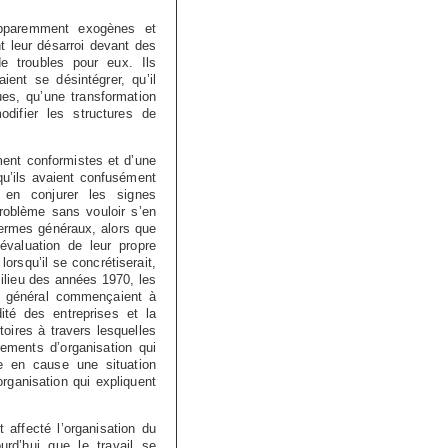
apparemment exogènes et
t leur désarroi devant des
e troubles pour eux. Ils
aient se désintégrer, qu’il
ues, qu’une transformation
modifier les structures de
ement conformistes et d’une
qu’ils avaient confusément
à en conjurer les signes
problème sans vouloir s’en
 termes généraux, alors que
évaluation de leur propre
lorsqu’il se concrétiserait,
ilieu des années 1970, les
n général commençaient à
dité des entreprises et la
toires à travers lesquelles
gements d’organisation qui
re en cause une situation
rganisation qui expliquent
 affecté l’organisation du
urd’hui que le travail se