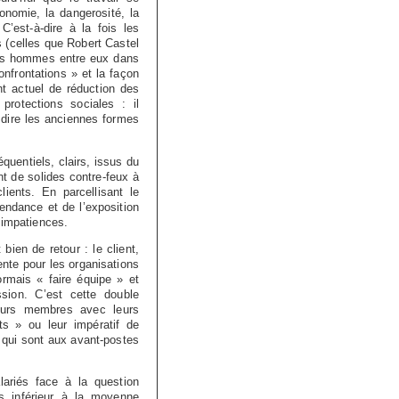
gonomie, la dangerosité, la
 C’est-à-dire à la fois les
s (celles que Robert Castel
 les hommes entre eux dans
onfrontations » et la façon
t actuel de réduction des
protections sociales : il
 dire les anciennes formes
quentiels, clairs, issus du
nt de solides contre-feux à
ients. En parcellisant le
pendance et de l’exposition
 impatiences.
bien de retour : le client,
nte pour les organisations
ormais « faire équipe » et
sion. C’est cette double
leurs membres avec leurs
ts » ou leur impératif de
, qui sont aux avant-postes
ariés face à la question
s inférieur à la moyenne