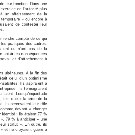
de leur fonction. Dans une
xercice de l’autorité plus
té à un affaissement de la
té temporaire » ou encore à
usaient de contester leur
és.
ur rendre compte de ce qui
 les pratiques des cadres.
ls ont ou n’ont pas de la
i de saisir les conséquences
travail et d’attachement à
s ultérieures. À la fin des
était celui d’un optimisme
nsabilités. Ils aspiraient à
ntreprise. Ils témoignaient
illaient. Lorsqu’inquiétude
, tels que « la crise de la
nt. Ils percevaient leur rôle
s comme devant « changer
identité : ils étaient 77 %
 », 79 % à anticiper « une
eur statut ». En outre, ils
 et ne croyaient guère à