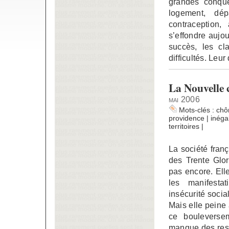
grandes conquê
logement, dép
contraception,
s’effondre aujo
succès, les cl
difficultés. Leu
La Nouvelle c
mai 2006
Mots-clés :
ch
providence
|
inégal
territoires
|
La société fran
des Trente Glor
pas encore. Ell
les manifesta
insécurité socia
Mais elle peine 
ce bouleverse
manque des ress