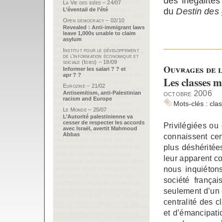
des inégalités
La Vie des idées – 24/07
du
Destin des
L’éventail de l’été
Open democracy – 02/10
Revealed : Anti-immigrant laws
leave 1,000s unable to claim
asylum
Institut pour le développement
de l’information économique et
sociale (Idies) – 18/09
Ouvrages de l
Informer les salari ? ? et
apr ? ?
Les classes m
Eurozine – 21/02
octobre 2006
Antisemitism, anti-Palestinian
racism and Europe
Mots-clés :
cla
Le Monde – 25/07
L’Autorité palestinienne va
cesser de respecter les accords
Privilégiées o
avec Israël, avertit Mahmoud
Abbas
connaissent cert
plus déshéritées
leur apparent co
nous inquiéton
société frança
seulement d’un «
centralité des 
et d’émancipati