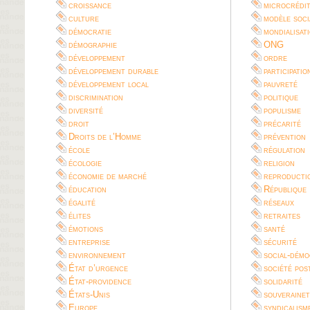
croissance
microcrédi
culture
modèle soci
démocratie
mondialisat
démographie
ONG
développement
ordre
développement durable
participatio
développement local
pauvreté
discrimination
politique
diversité
populisme
droit
précarité
Droits de l’Homme
prévention
école
régulation
écologie
religion
économie de marché
reproductio
éducation
République
égalité
réseaux
élites
retraites
émotions
santé
entreprise
sécurité
environnement
social-démo
État d’urgence
société pos
État-providence
solidarité
États-Unis
souverainet
Europe
syndicalism