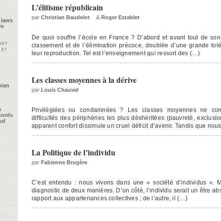
L’élitisme républicain
par
Christian Baudelot
&
Roger Establet
 laws
im
De quoi souffre l’école en France ? D’abord et avant tout de son 
ent
classement et de l’élimination précoce, doublée d’une grande tolé
 et
leur reproduction. Tel est l’enseignement qui ressort des (…)
Les classes moyennes à la dérive
nian
par
Louis Chauvel
a
Privilégiées ou condamnées ? Les classes moyennes ne conn
cords
difficultés des périphéries les plus déshéritées (pauvreté, exclusion
oud
apparent confort dissimule un cruel déficit d’avenir. Tandis que nou
La Politique de l’individu
par
Fabienne Brugère
C’est entendu : nous vivons dans une « société d’individus ». 
diagnostic de deux manières. D’un côté, l’individu serait un être 
rapport aux appartenances collectives ; de l’autre, il (…)