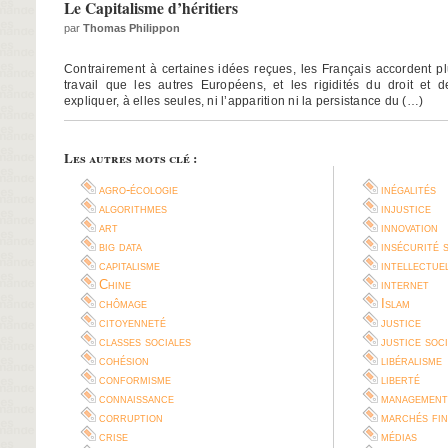
Le Capitalisme d’héritiers
par
Thomas Philippon
Contrairement à certaines idées reçues, les Français accordent pl
travail que les autres Européens, et les rigidités du droit et d
expliquer, à elles seules, ni l’apparition ni la persistance du (…)
Les autres mots clé :
agro-écologie
inégalités
algorithmes
injustice
art
innovation
big data
insécurité 
capitalisme
intellectue
Chine
internet
chômage
Islam
citoyenneté
justice
classes sociales
justice soc
cohésion
libéralisme
conformisme
liberté
connaissance
management
corruption
marchés fin
crise
médias