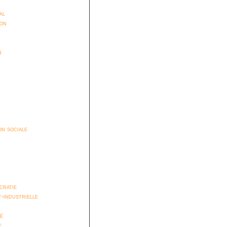
t
al
ion
n
n sociale
cratie
t-industrielle
é
e