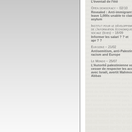
L’éventail de l’été
Open democracy – 02/10
Revealed : Anti-immigrant
leave 1,000s unable to cla
asylum
Institut pour le développem
de l’information économique
sociale (Idies) – 18/09
Informer les salari ? ? et
apr ? ?
Eurozine – 21/02
Antisemitism, anti-Palesti
racism and Europe
Le Monde – 25/07
L’Autorité palestinienne v
cesser de respecter les ac
avec Israël, avertit Mahm
Abbas