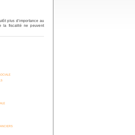
utôt plus d’importance au
e la fiscalité ne peuvent
sociale
ls
iale
anciers