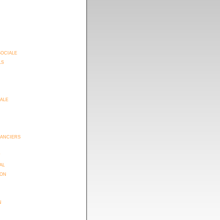
sociale
ls
iale
anciers
t
al
ion
n