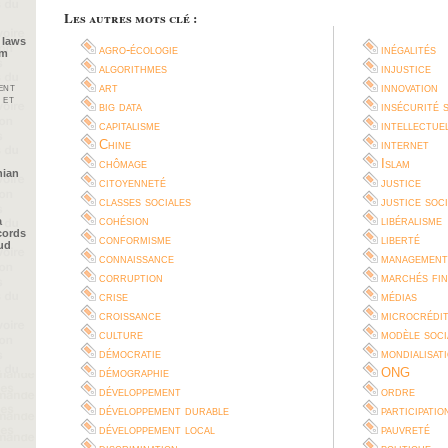
Les autres mots clé :
 laws
agro-écologie
inégalités
im
algorithmes
injustice
art
innovation
ent
 et
big data
insécurité 
capitalisme
intellectue
Chine
internet
chômage
Islam
nian
citoyenneté
justice
classes sociales
justice soc
cohésion
libéralisme
a
cords
conformisme
liberté
oud
connaissance
management
corruption
marchés fin
crise
médias
croissance
microcrédi
culture
modèle soci
démocratie
mondialisat
démographie
ONG
développement
ordre
développement durable
participatio
développement local
pauvreté