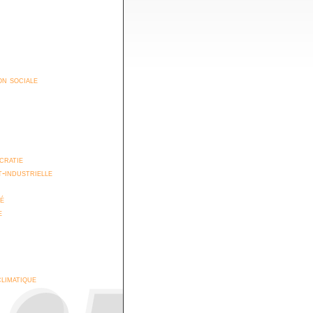
n sociale
cratie
t-industrielle
é
e
climatique