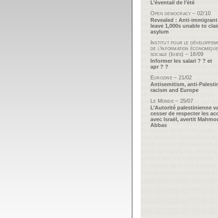
L’éventail de l’été
Open democracy – 02/10
Revealed : Anti-immigrant
leave 1,000s unable to cla
asylum
Institut pour le développem
de l’information économique
sociale (Idies) – 18/09
Informer les salari ? ? et
apr ? ?
Eurozine – 21/02
Antisemitism, anti-Palesti
racism and Europe
Le Monde – 25/07
L’Autorité palestinienne v
cesser de respecter les ac
avec Israël, avertit Mahm
Abbas