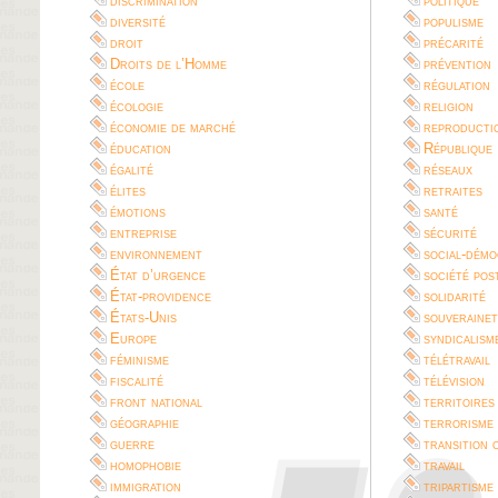
discrimination
politique
diversité
populisme
droit
précarité
Droits de l’Homme
prévention
école
régulation
écologie
religion
économie de marché
reproductio
éducation
République
égalité
réseaux
élites
retraites
émotions
santé
entreprise
sécurité
environnement
social-démo
État d’urgence
société pos
État-providence
solidarité
États-Unis
souverainet
Europe
syndicalism
féminisme
télétravail
fiscalité
télévision
front national
territoires
géographie
terrorisme
guerre
transition 
homophobie
travail
immigration
tripartisme