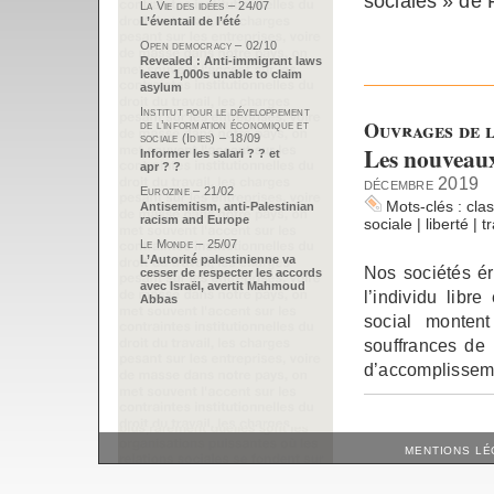
sociales » de 
La Vie des idées – 24/07
L’éventail de l’été
Open democracy – 02/10
Revealed : Anti-immigrant laws
leave 1,000s unable to claim
asylum
Institut pour le développement
Ouvrages de l
de l’information économique et
sociale (Idies) – 18/09
Les nouveaux
Informer les salari ? ? et
apr ? ?
décembre 2019
Eurozine – 21/02
Mots-clés :
cla
Antisemitism, anti-Palestinian
racism and Europe
sociale
|
liberté
|
t
Le Monde – 25/07
L’Autorité palestinienne va
Nos sociétés éri
cesser de respecter les accords
avec Israël, avertit Mahmoud
l’individu libr
Abbas
social montent
souffrances de 
d’accomplissem
MENTIONS LÉ