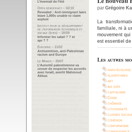
Le nouveau 
L’éventail de l’été
par
Grégoire K
Open democracy – 02/10
Revealed : Anti-immigrant laws
leave 1,000s unable to claim
asylum
La transformat
Institut pour le développement
familiale, ni à
de l’information économique et
sociale (Idies) – 18/09
mouvement qui s
Informer les salari ? ? et
est essentiel de 
apr ? ?
Eurozine – 21/02
Antisemitism, anti-Palestinian
racism and Europe
Les autres mo
Le Monde – 25/07
L’Autorité palestinienne va
cesser de respecter les accords
agro-écologie
avec Israël, avertit Mahmoud
algorithmes
Abbas
art
big data
capitalisme
Chine
chômage
citoyenneté
classes social
cohésion
conformisme
connaissance