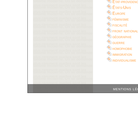
État-providen
États-Unis
Europe
féminisme
fiscalité
front national
géographie
guerre
homophobie
immigration
individualisme
MENTIONS LÉ