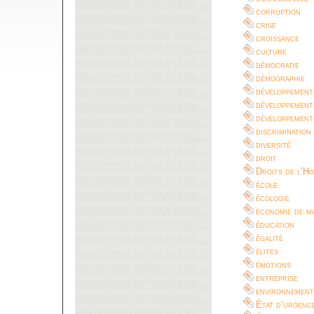
corruption
crise
croissance
culture
démocratie
démographie
développement
développement
développement
discrimination
diversité
droit
Droits de l’H
école
écologie
économie de m
éducation
égalité
élites
émotions
entreprise
environnement
État d’urgenc