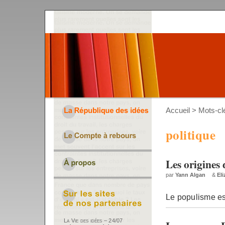
Accueil
> Mots-clé
politique
Les origines
par
Yann Algan
&
El
Le populisme es
La Vie des idées – 24/07