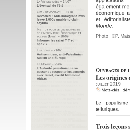
applicatio
La Vie des idées – 24/07
également mem
L’éventail de l’été
économique au
Open democracy – 02/10
Revealed : Anti-immigrant laws
et éditoriali
leave 1,000s unable to claim
asylum
Monde
.
Institut pour le développement
de l’information économique et
Photo : ©P. Mats
sociale (Idies) – 18/09
Informer les salari ? ? et
apr ? ?
Eurozine – 21/02
Antisemitism, anti-Palestinian
racism and Europe
Le Monde – 25/07
Ouvrages de l
L’Autorité palestinienne va
cesser de respecter les accords
Les origines
avec Israël, avertit Mahmoud
Abbas
juillet 2019
Mots-clés :
dém
Le populisme
telluriques.
Trois leçons s