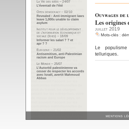
La Vie des idées – 24/07
L’éventail de l’été
Open democracy – 02/10
Ouvrages de l
Revealed : Anti-immigrant laws
leave 1,000s unable to claim
Les origines
asylum
juillet 2019
Institut pour le développement
de l’information économique et
Mots-clés :
dém
sociale (Idies) – 18/09
Informer les salari ? ? et
apr ? ?
Le populisme
Eurozine – 21/02
telluriques.
Antisemitism, anti-Palestinian
racism and Europe
Le Monde – 25/07
L’Autorité palestinienne va
cesser de respecter les accords
avec Israël, avertit Mahmoud
Abbas
MENTIONS LÉ