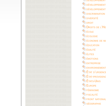
développement
développement
développement
discrimination
diversité
droit
Droits de l’H
école
écologie
économie de m
éducation
égalité
élites
émotions
entreprise
environnement
État d’urgenc
État-providen
États-Unis
Europe
féminisme
fiscalité
front national
géographie