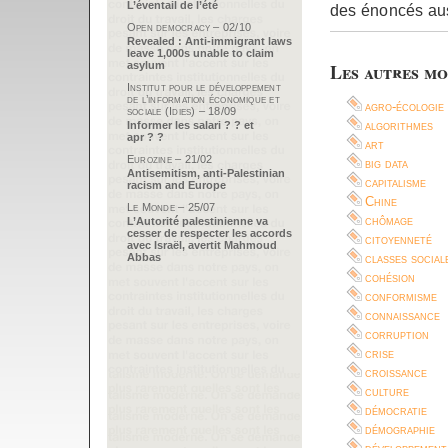
L’éventail de l’été
des énoncés au
Open democracy – 02/10
Revealed : Anti-immigrant laws
leave 1,000s unable to claim
asylum
Les autres mo
Institut pour le développement
de l’information économique et
agro-écologie
sociale (Idies) – 18/09
algorithmes
Informer les salari ? ? et
apr ? ?
art
Eurozine – 21/02
big data
Antisemitism, anti-Palestinian
capitalisme
racism and Europe
Chine
Le Monde – 25/07
chômage
L’Autorité palestinienne va
cesser de respecter les accords
citoyenneté
avec Israël, avertit Mahmoud
Abbas
classes social
cohésion
conformisme
connaissance
corruption
crise
croissance
culture
démocratie
démographie