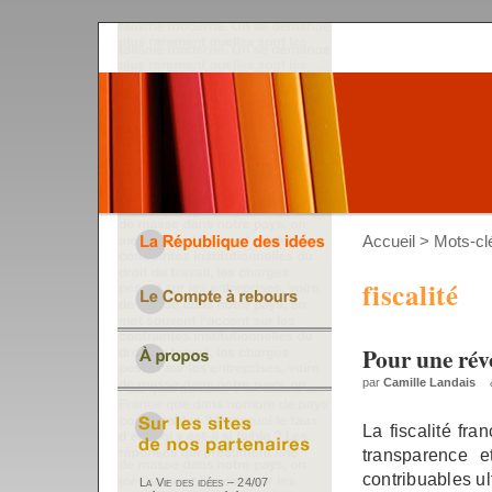
Accueil
> Mots-clé
fiscalité
Pour une révo
par
Camille Landais
La fiscalité fr
transparence e
contribuables ul
La Vie des idées – 24/07