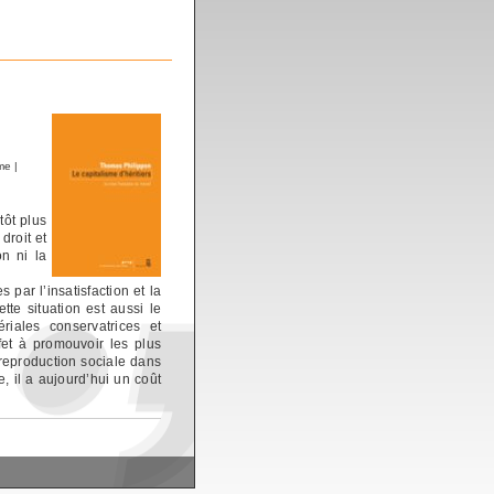
sme
|
tôt plus
droit et
on ni la
 par l’insatisfaction et la
te situation est aussi le
riales conservatrices et
ffet à promouvoir les plus
a reproduction sociale dans
, il a aujourd’hui un coût