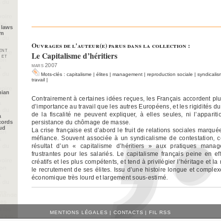
 laws
im
Ouvrages de l'auteur(e) parus dans la collection :
ent
Le Capitalisme d’héritiers
 et
mars 2007
Mots-clés :
capitalisme
|
élites
|
management
|
reproduction sociale
|
syndicali
travail
|
nian
Contrairement à certaines idées reçues, les Français accordent plu
d’importance au travail que les autres Européens, et les rigidités du 
de la fiscalité ne peuvent expliquer, à elles seules, ni l’appariti
a
persistance du chômage de masse.
cords
oud
La crise française est d’abord le fruit de relations sociales marquées
méfiance. Souvent associée à un syndicalisme de contestation, cet
résultat d’un « capitalisme d’héritiers » aux pratiques managé
frustrantes pour les salariés. Le capitalisme français peine en e
créatifs et les plus compétents, et tend à privilégier l’héritage et l
le recrutement de ses élites. Issu d’une histoire longue et complexe
économique très lourd et largement sous-estimé.
MENTIONS LÉGALES
|
CONTACTS
|
FIL RSS