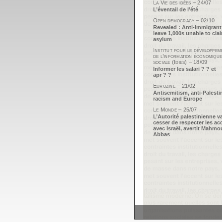
La Vie des idées – 24/07
L’éventail de l’été
Open democracy – 02/10
Revealed : Anti-immigrant
leave 1,000s unable to cla
asylum
Institut pour le développem
de l’information économique
sociale (Idies) – 18/09
Informer les salari ? ? et
apr ? ?
Eurozine – 21/02
Antisemitism, anti-Palesti
racism and Europe
Le Monde – 25/07
L’Autorité palestinienne v
cesser de respecter les ac
avec Israël, avertit Mahm
Abbas