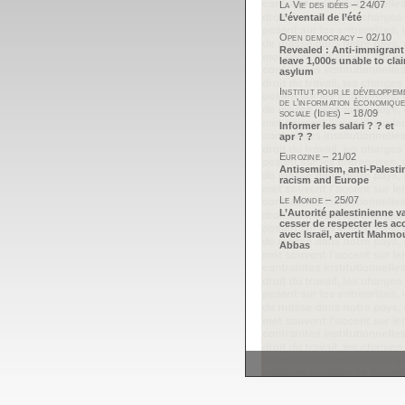
La Vie des idées – 24/07
L’éventail de l’été
Open democracy – 02/10
Revealed : Anti-immigrant
leave 1,000s unable to cla
asylum
Institut pour le développem
de l’information économique
sociale (Idies) – 18/09
Informer les salari ? ? et
apr ? ?
Eurozine – 21/02
Antisemitism, anti-Palesti
racism and Europe
Le Monde – 25/07
L’Autorité palestinienne v
cesser de respecter les ac
avec Israël, avertit Mahm
Abbas