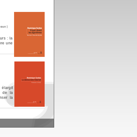
eaux
|
rs : la
ère une
élargit
e de la
nser la