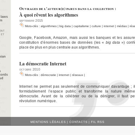
Ouvrages de l'auteur(e) parus dans la collection :
À quoi rêvent les algorithmes
 laws
im
septembre 2015
Mots-clés :
algorithmes
|
big data
|
capitalisme
|
culture
|
internet
|
médias
|
rés
ent
 et
Google, Facebook, Amazon, mais aussi les banques et les assureu
constitution d’énormes bases de données (les «
big data
») conf
place de plus en plus centrale aux algorithmes.
nian
La démocratie Internet
octobre 2010
a
cords
Mots-clés :
démocratie
|
internet
|
réseaux
|
oud
Internet ne permet pas seulement de communiquer davantage ; il 
formidablement l’espace public et transforme la nature mêm
démocratie. Avant de la célébrer ou de la dénigrer, il faut pe
révolution numérique.
MENTIONS LÉGALES
|
CONTACTS
|
FIL RSS