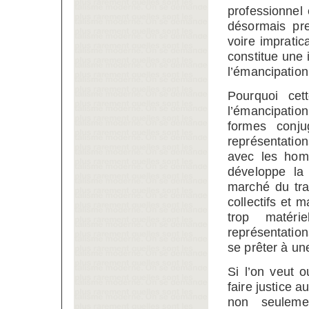
professionnel 
désormais pre
voire impratic
constitue une 
l’émancipation
Pourquoi cet
l’émancipatio
formes conju
représentations
avec les hom
développe la 
marché du trav
collectifs et m
trop matér
représentation
se prêter à une
Si l’on veut 
faire justice a
non seuleme