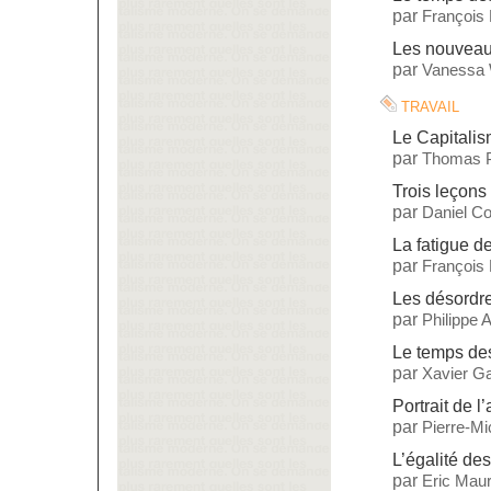
par
François
Les nouveaux
par
Vanessa 
travail
Le Capitalis
par
Thomas P
Trois leçons 
par
Daniel C
La fatigue de
par
François
Les désordre
par
Philippe
Le temps des
par
Xavier Ga
Portrait de l’
par
Pierre-M
L’égalité de
par
Eric Maur