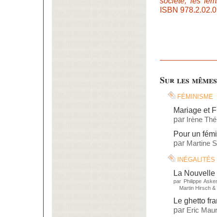
société, les fe
ISBN 978.2.02.0
Sur les mêmes
féminisme
Mariage et Fi
par
Irène Thé
Pour un fémi
par
Martine St
inégalités
La Nouvelle 
par
Philippe Aske
Martin Hirsch
&
Le ghetto fr
par
Eric Maur