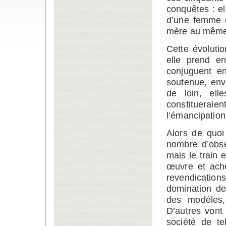
conquêtes : el
d’une femme d
mère au même
Cette évoluti
elle prend e
conjuguent en
soutenue, env
de loin, ell
constituerai
l’émancipation
Alors de quoi
nombre d’obser
mais le train 
œuvre et achè
revendication
domination de
des modèles
D’autres vont
société de te