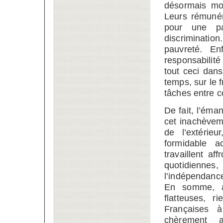
désormais mo
Leurs rémunér
pour une pa
discriminatio
pauvreté. E
responsabilité
tout ceci dan
temps, sur le f
tâches entre c
De fait, l’éma
cet inachèvem
de l’extérie
formidable a
travaillent a
quotidienne
l’indépendance
En somme, a
flatteuses, r
Françaises à
chèrement a