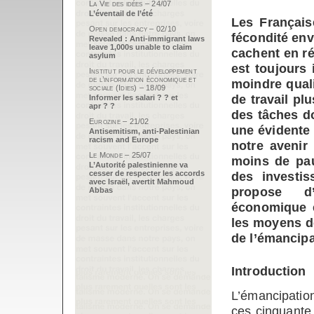
La Vie des idées – 24/07
L’éventail de l’été
Les Français
Open democracy – 02/10
fécondité en
Revealed : Anti-immigrant laws
leave 1,000s unable to claim
cachent en ré
asylum
est toujours
Institut pour le développement
de l’information économique et
moindre quali
sociale (Idies) – 18/09
de travail plu
Informer les salari ? ? et
apr ? ?
des tâches do
Eurozine – 21/02
une évidente 
Antisemitism, anti-Palestinian
racism and Europe
notre avenir
Le Monde – 25/07
moins de pau
L’Autorité palestinienne va
cesser de respecter les accords
des investis
avec Israël, avertit Mahmoud
propose d’
Abbas
économique e
les moyens de
de l’émancipa
Introduction
L’émancipatio
ces cinquante 