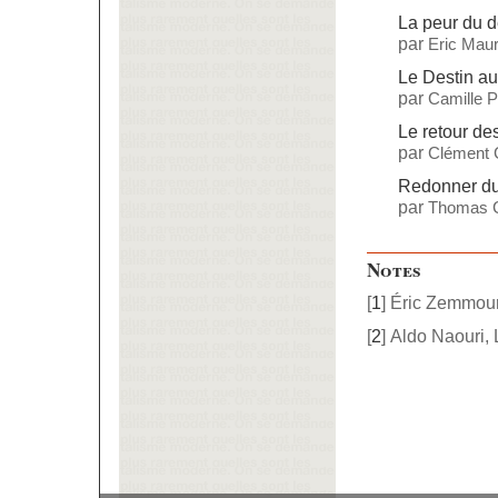
La peur du 
par
Eric Maur
Le Destin a
par
Camille 
Le retour d
par
Clément 
Redonner du 
par
Thomas C
Notes
[
1
]
Éric Zemmour
[
2
]
Aldo Naouri, 