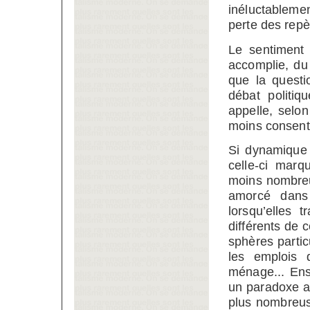
inéluctablemen
perte des repèr
Le sentiment
accomplie, du 
que la questi
débat politiq
appelle, selo
moins consenta
Si dynamique 
celle-ci marq
moins nombreu
amorcé dans 
lorsqu’elles t
différents de 
sphères partic
les emplois 
ménage... Ensu
un paradoxe a
plus nombreus