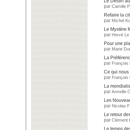
Le Destin a
par
Camille 
Refaire la ci
par
Michel Ko
Le Mystère f
par
Hervé Le
Pour une pla
par
Marie Dur
La Préférenc
par
François
Ce qui nous 
par
François
La mondialis
par
Armelle C
Les Nouveau
par
Nicolas 
Le retour d
par
Clément 
Le temps des