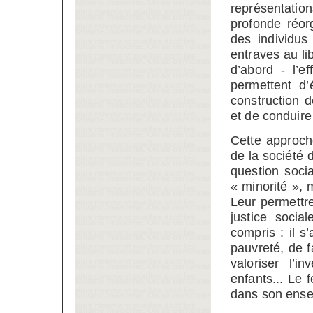
représentati
profonde réor
des individus
entraves au li
d’abord - l’e
permettent d’
construction 
et de conduire
Cette approch
de la société 
question soci
« minorité », m
Leur permettre
justice soci
compris : il s
pauvreté, de f
valoriser l’i
enfants... Le
dans son ens