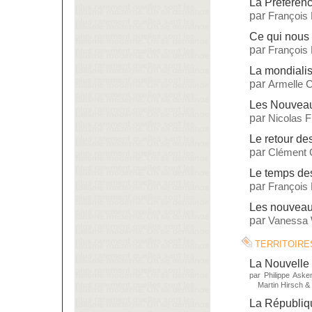
La Préférenc
par
François
Ce qui nous 
par
François
La mondialis
par
Armelle C
Les Nouveau
par
Nicolas 
Le retour d
par
Clément 
Le temps des
par
François
Les nouveaux
par
Vanessa 
territoire
La Nouvelle 
par
Philippe Aske
Martin Hirsch
&
La République