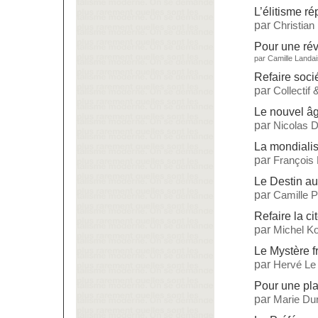
L’élitisme ré
par
Christian
Pour une rév
par
Camille Landai
Refaire soci
par
Collectif
Le nouvel âg
par
Nicolas 
La mondialisa
par
François
Le Destin a
par
Camille 
Refaire la ci
par
Michel Ko
Le Mystère f
par
Hervé Le
Pour une pla
par
Marie Dur