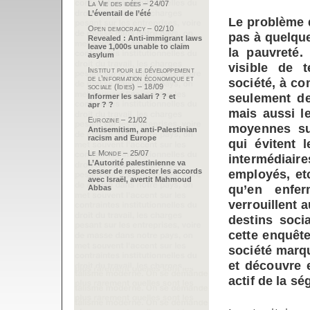
La Vie des idées – 24/07
L’éventail de l’été
Le problème d
Open democracy – 02/10
pas à quelque
Revealed : Anti-immigrant laws
leave 1,000s unable to claim
la pauvreté.
asylum
visible de t
Institut pour le développement
de l’information économique et
société, à co
sociale (Idies) – 18/09
seulement de
Informer les salari ? ? et
apr ? ?
mais aussi le
Eurozine – 21/02
moyennes su
Antisemitism, anti-Palestinian
racism and Europe
qui évitent 
Le Monde – 25/07
intermédiai
L’Autorité palestinienne va
cesser de respecter les accords
employés, et
avec Israël, avertit Mahmoud
qu’en enferm
Abbas
verrouillent 
destins soci
cette enquête
société marqu
et découvre 
actif de la sé