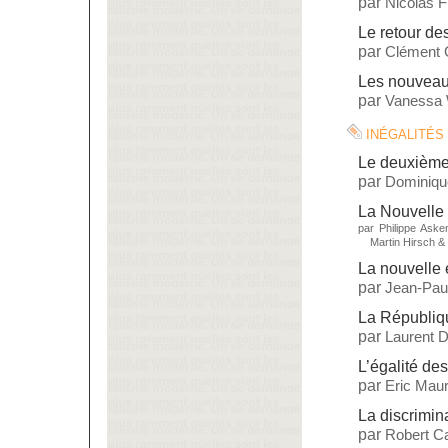
par
Nicolas 
Le retour d
par
Clément 
Les nouveaux
par
Vanessa 
inégalités
Le deuxième
par
Dominiq
La Nouvelle 
par
Philippe Aske
Martin Hirsch
&
La nouvelle 
par
Jean-Paul
La République
par
Laurent 
L’égalité de
par
Eric Maur
La discrimin
par
Robert Ca