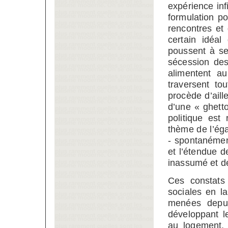
expérience inf
formulation pol
rencontres et 
certain idéal
poussent à se
sécession des
alimentent a
traversent t
procède d’aill
d’une « ghett
politique est
thème de l’éga
- spontanémen
et l’étendue de
inassumé et de
Ces constats 
sociales en la
menées depui
développant l
au logement,