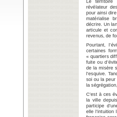
Le territoir
révélateur de
pour ainsi dire
matérialise b
décrire. Un la
articule et c
revenus, de for
Pourtant, l’é
certaines for
« quartiers dif
fuite ou d’év
de la misère s
l’esquive. Tan
soi ou la peur
la ségrégation
C’est à ces é
la ville depu
participe d’u
elle l’intuiti