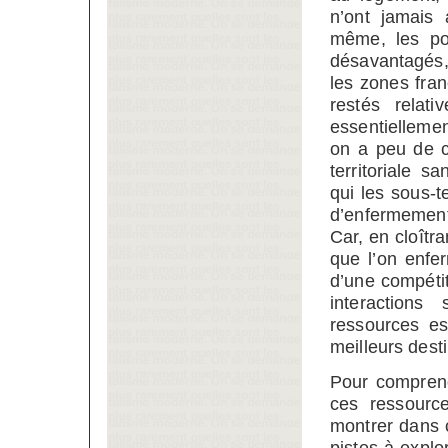
n’ont jamais 
même, les pol
désavantagés,
les zones fran
restés relati
essentielleme
on a peu de 
territoriale s
qui les sous-t
d’enfermement
Car, en cloîtra
que l’on enfer
d’une compétit
interactions
ressources es
meilleurs dest
Pour comprendr
ces ressource
montrer dans c
pistes à explo