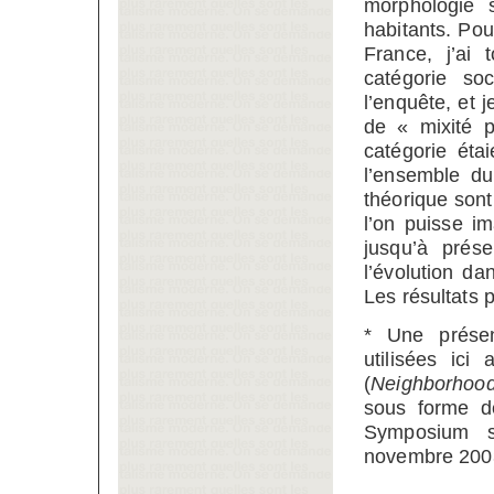
morphologie 
habitants. Pou
France, j’ai 
catégorie so
l’enquête, et 
de « mixité p
catégorie éta
l’ensemble du
théorique sont
l’on puisse i
jusqu’à prés
l’évolution d
Les résultats 
* Une présen
utilisées ic
(
Neighborhoo
sous forme d
Symposium s
novembre 200