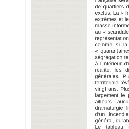
française sera
de quartiers 
exclus. La « f
extrêmes et le
masse informe
au « scandale
représentation
comme si la d
« quarantain
ségrégation te
à l’intérieur
réalité, les 
générales. Pl
territoriale r
vingt ans. Pl
largement le 
ailleurs auc
dramaturgie f
d’un incendie
général, durab
Le tableau d