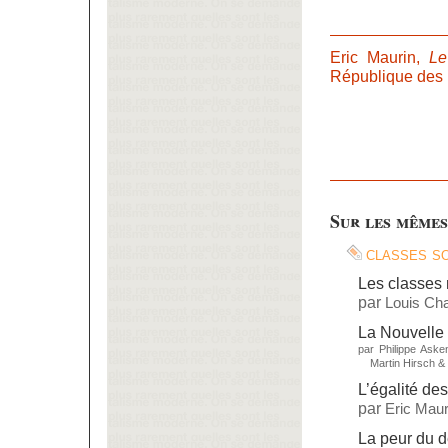
Eric Maurin,
Le
République des i
Sur les mêmes
classes s
Les classes 
par
Louis Ch
La Nouvelle 
par
Philippe Aske
Martin Hirsch
&
L’égalité de
par
Eric Maur
La peur du 