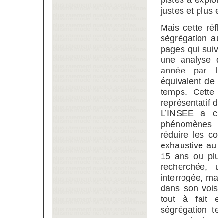
justes et plus 
Mais cette réf
ségrégation a
pages qui suiv
une analyse 
année par l
équivalent de 
temps. Cette 
représentatif 
L’INSEE a ch
phénomènes d
réduire les c
exhaustive au
15 ans ou plus
recherchée, 
interrogée, m
dans son vois
tout à fait 
ségrégation te