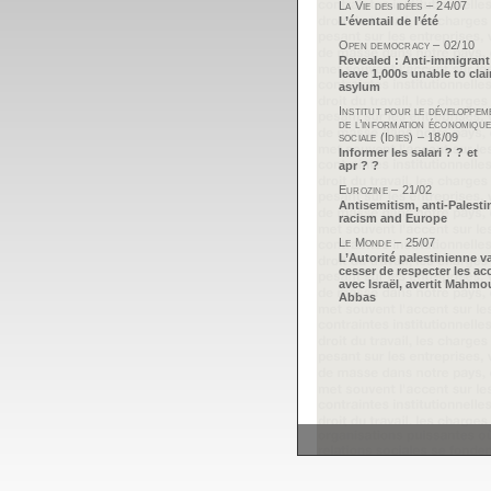
La Vie des idées – 24/07
L’éventail de l’été
Open democracy – 02/10
Revealed : Anti-immigrant
leave 1,000s unable to cla
asylum
Institut pour le développem
de l’information économique
sociale (Idies) – 18/09
Informer les salari ? ? et
apr ? ?
Eurozine – 21/02
Antisemitism, anti-Palesti
racism and Europe
Le Monde – 25/07
L’Autorité palestinienne v
cesser de respecter les ac
avec Israël, avertit Mahm
Abbas