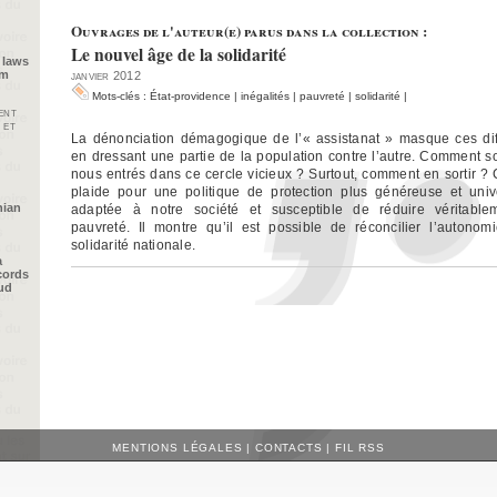
Ouvrages de l'auteur(e) parus dans la collection :
Le nouvel âge de la solidarité
 laws
im
janvier 2012
Mots-clés :
État-providence
|
inégalités
|
pauvreté
|
solidarité
|
ent
 et
La dénonciation démagogique de l’« assistanat » masque ces diff
en dressant une partie de la population contre l’autre. Comment 
nous entrés dans ce cercle vicieux ? Surtout, comment en sortir ? 
plaide pour une politique de protection plus généreuse et unive
nian
adaptée à notre société et susceptible de réduire véritable
pauvreté. Il montre qu’il est possible de réconcilier l’autonom
solidarité nationale.
a
cords
oud
MENTIONS LÉGALES
|
CONTACTS
|
FIL RSS