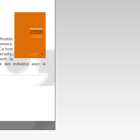
icultés
sommes-
Ce livre
rselle,
ment la
ie des individus avec la