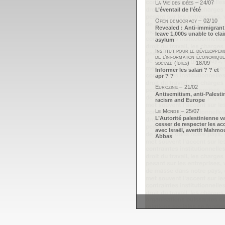
La Vie des idées – 24/07
L’éventail de l’été
Open democracy – 02/10
Revealed : Anti-immigrant
leave 1,000s unable to cla
asylum
Institut pour le développem
de l’information économique
sociale (Idies) – 18/09
Informer les salari ? ? et
apr ? ?
Eurozine – 21/02
Antisemitism, anti-Palesti
racism and Europe
Le Monde – 25/07
L’Autorité palestinienne v
cesser de respecter les ac
avec Israël, avertit Mahm
Abbas