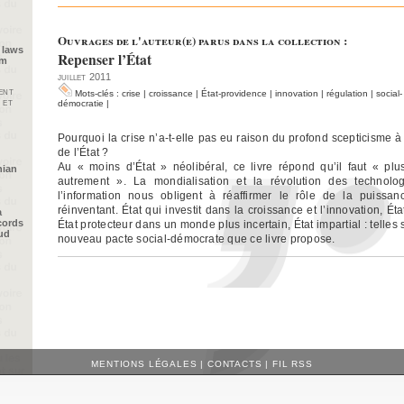
Ouvrages de l'auteur(e) parus dans la collection :
 laws
Repenser l’État
im
juillet 2011
ent
Mots-clés :
crise
|
croissance
|
État-providence
|
innovation
|
régulation
|
social-
 et
démocratie
|
Pourquoi la crise n’a-t-elle pas eu raison du profond scepticisme à
de l’État ?
Au « moins d’État » néolibéral, ce livre répond qu’il faut « plus
nian
autrement ». La mondialisation et la révolution des technolo
l’information nous obligent à réaffirmer le rôle de la puissa
réinventant. État qui investit dans la croissance et l’innovation, Éta
a
cords
État protecteur dans un monde plus incertain, État impartial : telles 
oud
nouveau pacte social-démocrate que ce livre propose.
MENTIONS LÉGALES
|
CONTACTS
|
FIL RSS