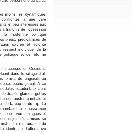
erche personnelle du salut,
 en moins les dynamiques
s confrontés à une vive
ants et peu intéressés aux
s affranchis de l’obsession
e la modernité politique
ws pieux, prédicatrices de
ration sacrée et volonté
u respect individuel de la
 politique et de réforme
ent inaperçue en Occident.
uant dans le sillage d’al-
s formes de religiosité où
’espace public global. À ce
modèles occidentaux sont
e de drapés glamour griffés
e son austérité initiale et
e, de la pop ou du rap. La
anitaire, elle aussi bien
er contre vents, vagues et
 des sujets réislamisés se
miste. La restauration du
e identitaire, l’alternative