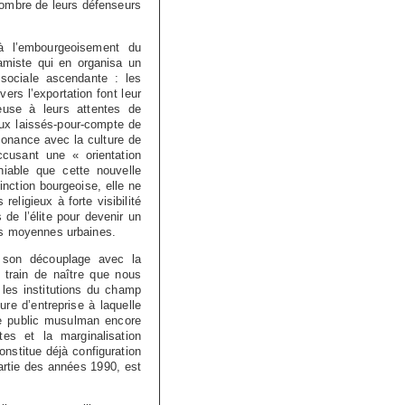
nombre de leurs défenseurs
à l’embourgeoisement du
amiste qui en organisa un
sociale ascendante : les
rs l’exportation font leur
ieuse à leurs attentes de
aux laissés-pour-compte de
sonance avec la culture de
ccusant une « orientation
iable que cette nouvelle
inction bourgeoise, elle ne
eligieux à forte visibilité
de l’élite pour devenir un
es moyennes urbaines.
e son découplage avec la
n train de naître que nous
 les institutions du champ
re d’entreprise à laquelle
e public musulman encore
tes et la marginalisation
nstitue déjà configuration
artie des années 1990, est