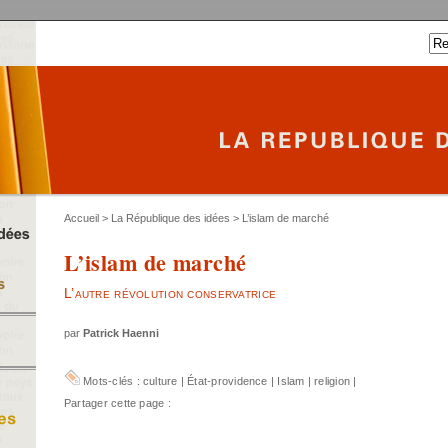
Accueil
>
La République des idées
> L’islam de marché
L’islam de marché
L’autre révolution conservatrice
par
Patrick Haenni
Mots-clés :
culture
|
État-providence
|
Islam
|
religion
|
Partager cette page :