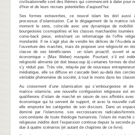
civilisationnelle sont des thèmes qui commencent à dater pour 
d’hier et de leurs recrues potentielles d’aujourd’hui.
Ses formes extraverties, ce nouvel islam les doit aussi 
processus d’islamisation. Car le dégagement de la matrice isl
moment le sens, coïncide avec une dynamique de mobilité 
bourgeoisies cosmopolites et les classes marchandes tournées ve
come-back pieux, entraînant un reformatage de l’offre relig
mondanité. Il ne s’agit plus de vendre les délices de l’Au-delà 
l’ouverture des marchés, mais de proposer une religiosité en ré
classe de ses bénéficiaires : un islam proactif, ouvert et a
économique » (Max Weber) marquée. Pourtant, s’il est indén
religiosité alimente (et doit beaucoup à) certaines formes de dist
s’y réduit pas. Très vite, relayée par de nouveaux entrepreneurs r
médiatique, elle se diffuse en cascade bien au-delà des cercles 
véritable phénomène de société, à tout le moins dans les class
Au croisement d’une islamisation qui s’embourgeoise et d
matrice islamiste, une nouvelle configuration religieuse est e
qualifierons d’islam de marché en raison de ses affinités avec
économique qui lui servent de support, et avec la nouvelle cultu
elle emprunte les catégories de son discours. Dans un espac
dominé par l’islamisme, ses excroissances radicales/terroris
concomitante de toute théologie humaniste, l’islam de marché co
religieuse inédite dont l’expansion continue depuis la seconde p
due à quatre scénarios (et autant de chapitres de ce livre).