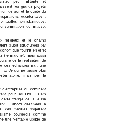
aliste, peu militante et
aissent les grands projets
ation de soi et la quête du
spirations occidentales :
irituelles non islamiques,
a consommation de masse,
 religieux et le champ
ient plutôt structurées par
 économique fournit en effet
ts (le marché), mais aussi
ulaire de la réalisation de
 De ces échanges naît une
m pride
qui ne passe plus
stentatoire, mais par la
t d’entreprise où dominent
ant pour les uns, l’islam
 cette frange de la jeune
ent. D’abord destinées à
s, ces théories projettent
ualisme bourgeois comme
me une véritable utopie de