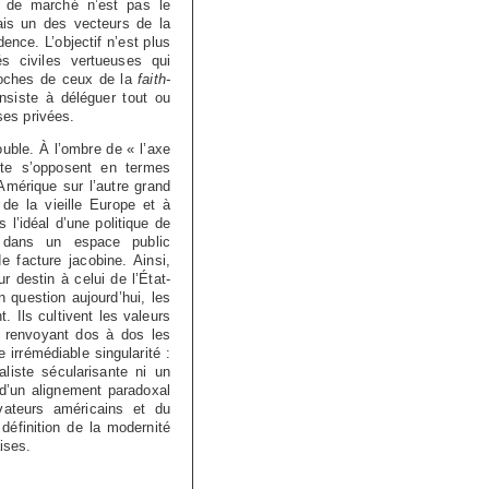
am de marché n’est pas le
is un des vecteurs de la
dence. L’objectif n’est plus
és civiles vertueuses qui
roches de ceux de la
faith-
onsiste à déléguer tout ou
ses privées.
ouble. À l’ombre de « l’axe
ste s’opposent en termes
Amérique sur l’autre grand
de la vieille Europe et à
 l’idéal d’une politique de
x dans un espace public
e facture jacobine. Ainsi,
r destin à celui de l’État-
 question aujourd’hui, les
 Ils cultivent les valeurs
 renvoyant dos à dos les
e irrémédiable singularité :
aliste sécularisante ni un
 d’un alignement paradoxal
ateurs américains et du
définition de la modernité
ises.