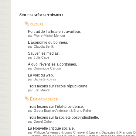
Sur les mêmes thèmes :
culture
Portrait de l’artiste en travailleur
,
par
Pierre-Michel Menger
L’Économie du bonheur
,
par
Claudia Senik
Sauver les médias
,
par
Julia Cagé
À quoi rêvent les algorithmes
,
par
Dominique Cardon
La voix du web
,
par
Baptiste Kotras
Trois leçons sur l’école républicaine
,
par
Eric Maurin
État-providence
Trois leçons sur l’État-providence
,
par
Gøsta Esping-Andersen
&
Bruno Palier
Trois leçons sur la société post-industrielle
,
par
Daniel Cohen
La Nouvelle critique sociale
,
par
Philippe Askenazy
&
Louis Chauvel
&
Laurent Davezies
&
François D