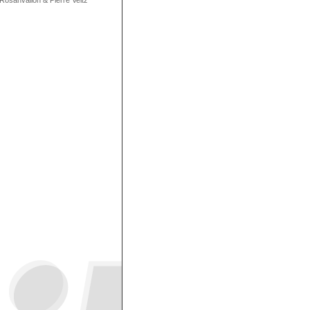
 Rosanvallon
&
Pierre Veltz