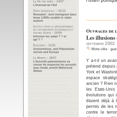
l’islam politiqu
La Vie des idées – 24/07
L’éventail de l’été
Open democracy – 02/10
Revealed : Anti-immigrant laws
leave 1,000s unable to claim
asylum
Institut pour le développement
Ouvrages de l
de l’information économique et
sociale (Idies) – 18/09
Les illusion
Informer les salari ? ? et
apr ? ?
septembre 2002
Eurozine – 21/02
Mots-clés :
gue
Antisemitism, anti-Palestinian
racism and Europe
Le Monde – 25/07
Y a-t-il un av
L’Autorité palestinienne va
cesser de respecter les accords
prétend depuis
avec Israël, avertit Mahmoud
Abbas
York et Washint
espace straté
ancien ? Rien n’
les Etats-Uni
évolutions qui 
étaient déjà à
permis de les r
contre le terro