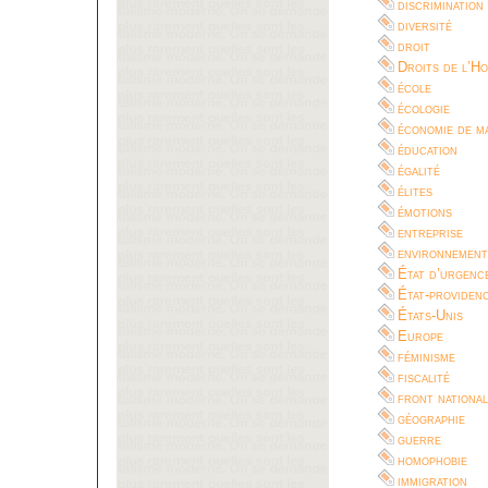
discrimination
diversité
droit
Droits de l’H
école
écologie
économie de m
éducation
égalité
élites
émotions
entreprise
environnement
État d’urgenc
État-providen
États-Unis
Europe
féminisme
fiscalité
front national
géographie
guerre
homophobie
immigration