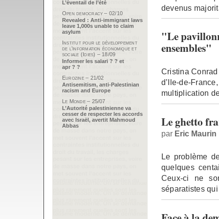
L’éventail de l’été
devenus majorit
Open democracy – 02/10
Revealed : Anti-immigrant laws
leave 1,000s unable to claim
"Le pavillon
asylum
Institut pour le développement
ensembles"
de l’information économique et
sociale (Idies) – 18/09
Informer les salari ? ? et
apr ? ?
Cristina Conrad 
Eurozine – 21/02
d’Ile-de-France
Antisemitism, anti-Palestinian
racism and Europe
multiplication d
Le Monde – 25/07
L’Autorité palestinienne va
cesser de respecter les accords
Le ghetto fra
avec Israël, avertit Mahmoud
Abbas
par
Eric Maurin
Le problème de
quelques centai
Ceux-ci ne so
séparatistes qui
Face à la de