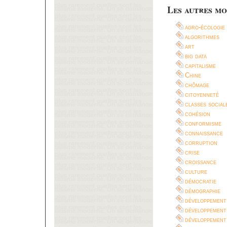
Les autres mo
agro-écologie
algorithmes
art
big data
capitalisme
Chine
chômage
citoyenneté
classes social
cohésion
conformisme
connaissance
corruption
crise
croissance
culture
démocratie
démographie
développement
développement
développement