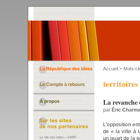
Accueil
> Mots-clé
territoires
La revanche d
par
Éric Charm
L’opposition ent
de « la ville à
un quart de la p
La Vie des idées – 24/07