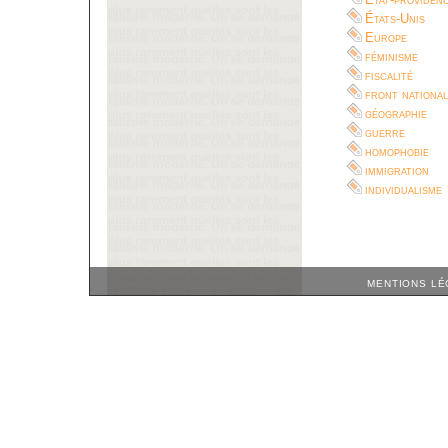
États-Unis
Europe
féminisme
fiscalité
front national
géographie
guerre
homophobie
immigration
individualisme
MENTIONS LÉ