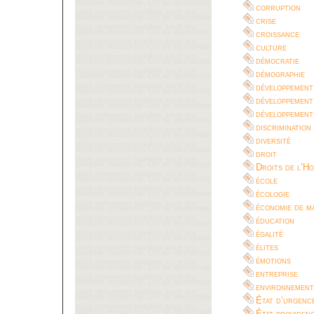
corruption
crise
croissance
culture
démocratie
démographie
développement
développement
développement
discrimination
diversité
droit
Droits de l’H
école
écologie
économie de m
éducation
égalité
élites
émotions
entreprise
environnement
État d’urgenc
État-providen