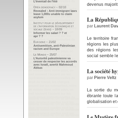
L’éventail de l’été
devenus majorit
Open democracy – 02/10
Revealed : Anti-immigrant laws
leave 1,000s unable to claim
La République
asylum
Institut pour le développement
par
Laurent Dav
de l’information économique et
sociale (Idies) – 18/09
Informer les salari ? ? et
apr ? ?
Le territoire fr
Eurozine – 21/02
régions les plu
Antisemitism, anti-Palestinian
racism and Europe
des régions le
Le Monde – 25/07
social semble le
L’Autorité palestinienne va
cesser de respecter les accords
avec Israël, avertit Mahmoud
Abbas
La société h
par
Pierre Veltz
La sortie du mo
ébranle toute l
globalisation et 
Le Mystère f