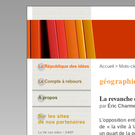
Accueil
> Mots-cl
géographi
La revanche d
par
Éric Charm
L’opposition ent
de « la ville à
un quart de la p
La Vie des idées – 24/07