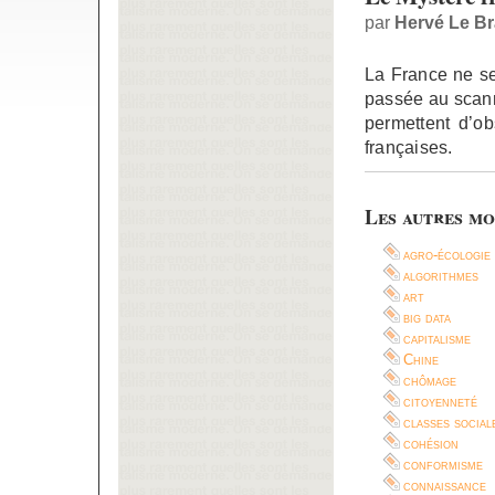
par
Hervé Le B
La France ne se
passée au scann
permettent d’ob
françaises.
Les autres mo
agro-écologie
algorithmes
art
big data
capitalisme
Chine
chômage
citoyenneté
classes social
cohésion
conformisme
connaissance