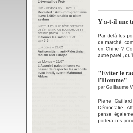
L’éventail de l’été
Open democracy – 02/10
Revealed : Anti-immigrant laws
leave 1,000s unable to claim
Y a-t-il une
asylum
Institut pour le développement
de l’information économique et
sociale (Idies) – 18/09
Par delà les p
Informer les salari ? ? et
apr ? ?
de marché, comm
Eurozine – 21/02
en Chine ? Con
Antisemitism, anti-Palestinian
autre pareil, qu
racism and Europe
Le Monde – 25/07
L’Autorité palestinienne va
cesser de respecter les accords
"Eviter le ra
avec Israël, avertit Mahmoud
Abbas
l’Homme"
par
Guillaume V
Pierre Gaillar
Démocratie. Af
pense égaleme
portera ces prin