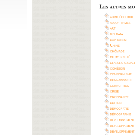
Les autres mo
agro-écologie
algorithmes
art
big data
capitalisme
Chine
chômage
citoyenneté
classes social
cohésion
conformisme
connaissance
corruption
crise
croissance
culture
démocratie
démographie
développement
développement
développement