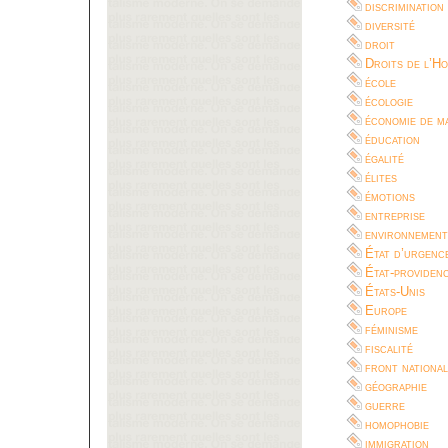
discrimination
diversité
droit
Droits de l’H
école
écologie
économie de m
éducation
égalité
élites
émotions
entreprise
environnement
État d’urgenc
État-providen
États-Unis
Europe
féminisme
fiscalité
front national
géographie
guerre
homophobie
immigration