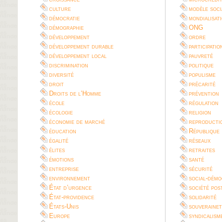
culture
modèle soci
démocratie
mondialisat
démographie
ONG
développement
ordre
développement durable
participatio
développement local
pauvreté
discrimination
politique
diversité
populisme
droit
précarité
Droits de l’Homme
prévention
école
régulation
écologie
religion
économie de marché
reproductio
éducation
République
égalité
réseaux
élites
retraites
émotions
santé
entreprise
sécurité
environnement
social-démo
État d’urgence
société pos
État-providence
solidarité
États-Unis
souverainet
Europe
syndicalism