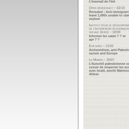
L’éventail de l’été
Open democracy – 02/10
Revealed : Anti-immigrant
leave 1,000s unable to cla
asylum
Institut pour le développem
de l’information économique
sociale (Idies) – 18/09
Informer les salari ? ? et
apr ? ?
Eurozine – 21/02
Antisemitism, anti-Palesti
racism and Europe
Le Monde – 25/07
L’Autorité palestinienne v
cesser de respecter les ac
avec Israël, avertit Mahm
Abbas