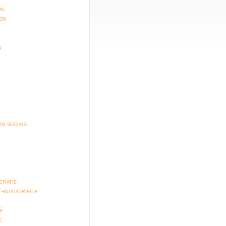
al
ion
n
n sociale
cratie
t-industrielle
é
e