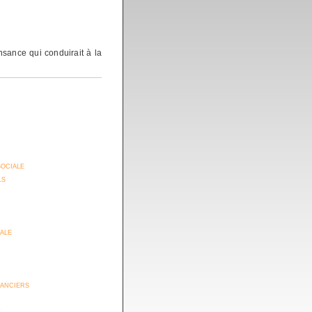
sance qui conduirait à la
sociale
ls
iale
anciers
t