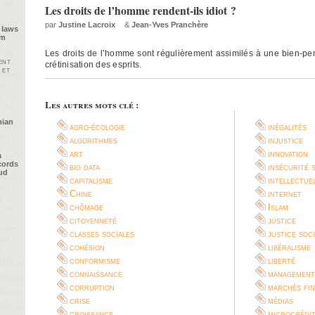
Les droits de l’homme rendent-ils idiot ?
par
Justine Lacroix
&
Jean-Yves Pranchère
 laws
im
Les droits de l’homme sont régulièrement assimilés à une bien-pen
ent
crétinisation des esprits.
 et
Les autres mots clé :
nian
agro-écologie
inégalités
algorithmes
injustice
art
innovation
a
cords
big data
insécurité 
oud
capitalisme
intellectue
Chine
internet
chômage
Islam
citoyenneté
justice
classes sociales
justice soc
cohésion
libéralisme
conformisme
liberté
connaissance
management
corruption
marchés fin
crise
médias
croissance
microcrédi