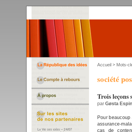
Accueil
> Mots-clé
société pos
Trois leçons 
par
Gøsta Espi
Pour beaucoup au
assurance-maladi
cas de conten
La Vie des idées – 24/07