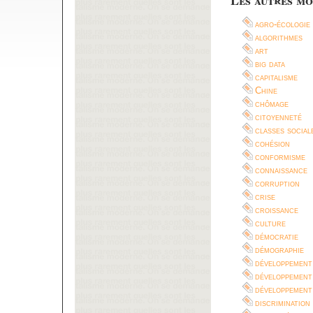
agro-écologie
algorithmes
art
big data
capitalisme
Chine
chômage
citoyenneté
classes social
cohésion
conformisme
connaissance
corruption
crise
croissance
culture
démocratie
démographie
développement
développement
développement
discrimination