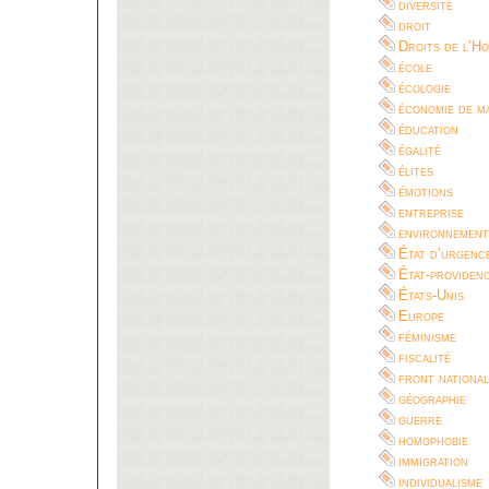
diversité
droit
Droits de l’H
école
écologie
économie de m
éducation
égalité
élites
émotions
entreprise
environnement
État d’urgenc
État-providen
États-Unis
Europe
féminisme
fiscalité
front national
géographie
guerre
homophobie
immigration
individualisme