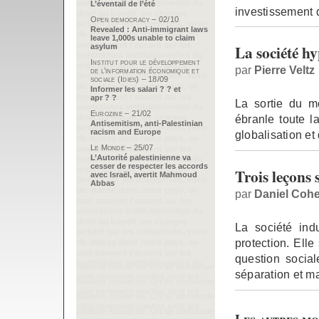
L’éventail de l’été
investissement 
Open democracy – 02/10
Revealed : Anti-immigrant laws
leave 1,000s unable to claim
La société h
asylum
Institut pour le développement
par
Pierre Veltz
de l’information économique et
sociale (Idies) – 18/09
Informer les salari ? ? et
apr ? ?
La sortie du mo
Eurozine – 21/02
ébranle toute l
Antisemitism, anti-Palestinian
racism and Europe
globalisation et 
Le Monde – 25/07
L’Autorité palestinienne va
cesser de respecter les accords
Trois leçons s
avec Israël, avertit Mahmoud
Abbas
par
Daniel Coh
La société ind
protection. Elle
question social
séparation et m
Les autres mo