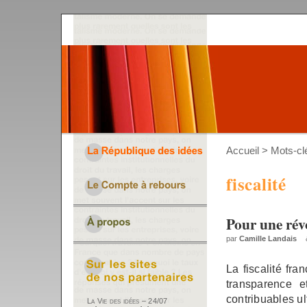
Accueil
> Mots-clé
fiscalité
Pour une révo
par
Camille Landais
La fiscalité fr
transparence e
contribuables ul
La Vie des idées – 24/07