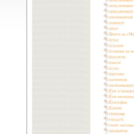
développement
développement
développement
discrimination
diversité
droit
Droits de l’H
école
écologie
économie de m
éducation
égalité
élites
émotions
entreprise
environnement
État d’urgenc
État-providen
États-Unis
Europe
féminisme
fiscalité
front national
géographie