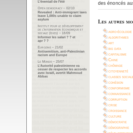
L’éventail de l’été
des énoncés au
Open democracy – 02/10
Revealed : Anti-immigrant laws
leave 1,000s unable to claim
asylum
Les autres mo
Institut pour le développement
de l’information économique et
agro-écologie
sociale (Idies) – 18/09
algorithmes
Informer les salari ? ? et
apr ? ?
art
Eurozine – 21/02
big data
Antisemitism, anti-Palestinian
capitalisme
racism and Europe
Chine
Le Monde – 25/07
chômage
L’Autorité palestinienne va
cesser de respecter les accords
citoyenneté
avec Israël, avertit Mahmoud
Abbas
classes social
cohésion
conformisme
connaissance
corruption
crise
croissance
culture
démocratie
démographie