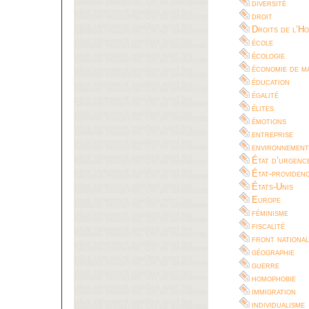
diversité
droit
Droits de l’H
école
écologie
économie de m
éducation
égalité
élites
émotions
entreprise
environnement
État d’urgenc
État-providen
États-Unis
Europe
féminisme
fiscalité
front national
géographie
guerre
homophobie
immigration
individualisme