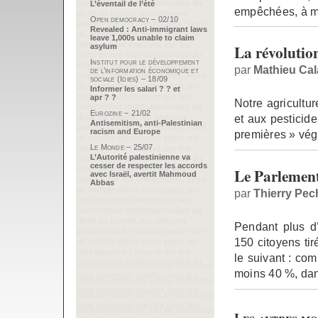
L’éventail de l’été
empêchées, à mi
Open democracy – 02/10
Revealed : Anti-immigrant laws
leave 1,000s unable to claim
La révolutio
asylum
Institut pour le développement
par
Mathieu Ca
de l’information économique et
sociale (Idies) – 18/09
Informer les salari ? ? et
apr ? ?
Notre agricultur
Eurozine – 21/02
et aux pesticid
Antisemitism, anti-Palestinian
racism and Europe
premières » vég
Le Monde – 25/07
L’Autorité palestinienne va
cesser de respecter les accords
Le Parlement
avec Israël, avertit Mahmoud
Abbas
par
Thierry Pec
Pendant plus d’
150 citoyens tir
le suivant : co
moins 40 %, dan
Les autres mo