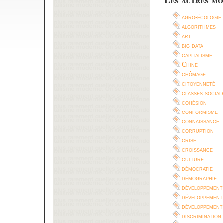
agro-écologie
algorithmes
art
big data
capitalisme
Chine
chômage
citoyenneté
classes social
cohésion
conformisme
connaissance
corruption
crise
croissance
culture
démocratie
démographie
développement
développement
développement
discrimination