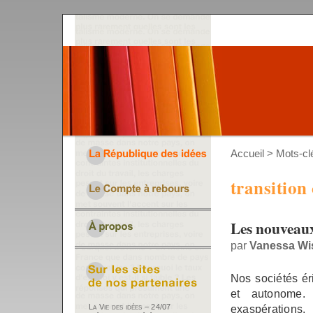
Accueil
> Mots-clé
transition
Les nouveaux
par
Vanessa Wis
Nos sociétés éri
et autonome.
exaspérations,
La Vie des idées – 24/07