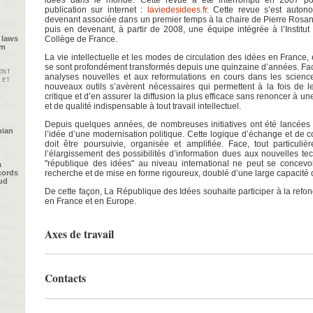
publication sur internet :
laviedesidees.fr
. Cette revue s’est auton
devenant associée dans un premier temps à la chaire de Pierre Rosa
puis en devenant, à partir de 2008, une équipe intégrée à l’Instit
Collège de France.
 laws
im
La vie intellectuelle et les modes de circulation des idées en Franc
se sont profondément transformés depuis une quinzaine d’années. Fac
ent
analyses nouvelles et aux reformulations en cours dans les scienc
 et
nouveaux outils s’avèrent nécessaires qui permettent à la fois de l
critique et d’en assurer la diffusion la plus efficace sans renoncer à 
et de qualité indispensable à tout travail intellectuel.
Depuis quelques années, de nombreuses initiatives ont été lancées 
nian
l’idée d’une modernisation politique. Cette logique d’échange et de 
doit être poursuivie, organisée et amplifiée. Face, tout particuli
l’élargissement des possibilités d’information dues aux nouvelles te
"république des idées" au niveau international ne peut se concevoir
a
recherche et de mise en forme rigoureux, doublé d’une large capacité d
cords
oud
De cette façon, La République des Idées souhaite participer à la refond
en France et en Europe.
Axes de travail
Contacts