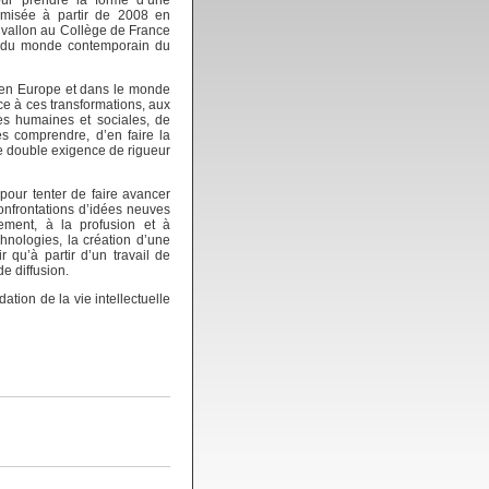
omisée à partir de 2008 en
nvallon au Collège de France
ut du monde contemporain du
e, en Europe et dans le monde
e à ces transformations, aux
es humaines et sociales, de
es comprendre, d’en faire la
une double exigence de rigueur
pour tenter de faire avancer
confrontations d’idées neuves
èrement, à la profusion et à
chnologies, la création d’une
 qu’à partir d’un travail de
e diffusion.
ation de la vie intellectuelle