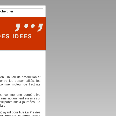
ien. Un lieu de production et
tre les personnalités, les
 comme moteur de l’activité
mps comme une coopérative
t ainsi notamment été mis sur
icipants sur 3 journées. La
iale.
) ayant pour titre
La Vie des
ur prendre la forme d’une