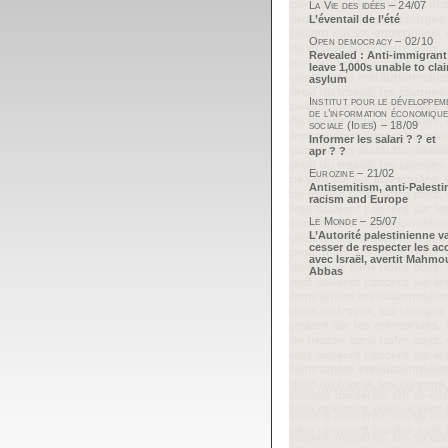
La Vie des idées – 24/07
L’éventail de l’été
Open democracy – 02/10
Revealed : Anti-immigrant
leave 1,000s unable to cla
asylum
Institut pour le développem
de l’information économique
sociale (Idies) – 18/09
Informer les salari ? ? et
apr ? ?
Eurozine – 21/02
Antisemitism, anti-Palesti
racism and Europe
Le Monde – 25/07
L’Autorité palestinienne v
cesser de respecter les ac
avec Israël, avertit Mahm
Abbas