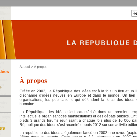
Accueil
> À propos
À propos
Créée en 2002, La République des Idées est à la fois un lieu et un l
d’échange d’idées neuves en Europe et dans le monde. Un lien en
organisations, les publications qui défendent la force des idées
humaine.
La République des idées s’est caractérisé dans un premier te
intellectuelle organisant des manifestations et des débats publics. On
pieds 3 grands forums réunissant à chaque fois plus de 10 000 part
République des idées s’est recentré depuis 2012 sur son activité éditor
La république des idées a également lancé en 2002 une revue (papier
idées dans le monde
. Cette revue a été interrompu en 2007 po