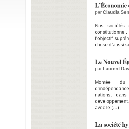
L’Économie 
par
Claudia Sen
Nos sociétés 
constitutionnel
l’objectif supr
chose d’aussi s
Le Nouvel Ég
par
Laurent Dav
Montée du r
d’indépendanc
nations, dan
développement.
avec le (…)
La société h