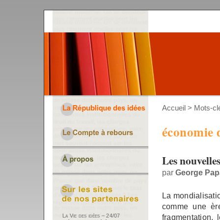
Accueil
> Mots-cl
économie 
Les nouvelles
par
George Pap
La mondialisati
comme une ère
fragmentation, 
La Vie des idées – 24/07