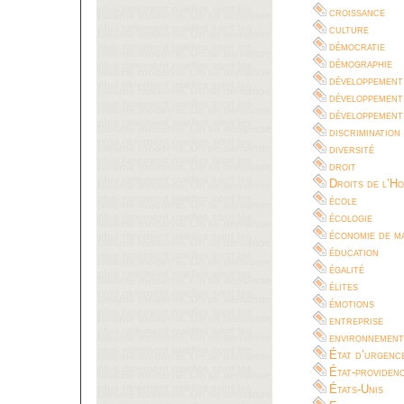
croissance
culture
démocratie
démographie
développement
développement
développement
discrimination
diversité
droit
Droits de l’H
école
écologie
économie de m
éducation
égalité
élites
émotions
entreprise
environnement
État d’urgenc
État-providen
États-Unis