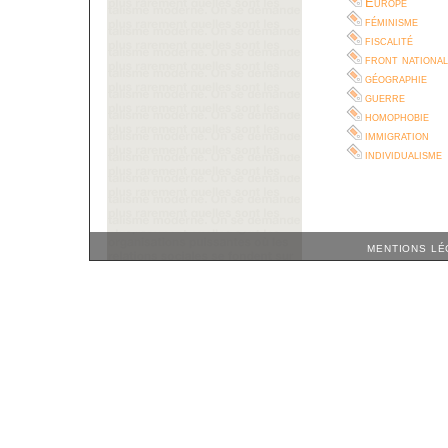
Europe
féminisme
fiscalité
front national
géographie
guerre
homophobie
immigration
individualisme
MENTIONS LÉ