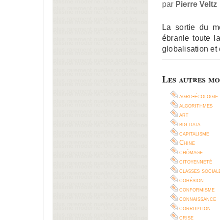
par
Pierre Veltz
La sortie du mo
ébranle toute l
globalisation et 
Les autres mo
agro-écologie
algorithmes
art
big data
capitalisme
Chine
chômage
citoyenneté
classes social
cohésion
conformisme
connaissance
corruption
crise