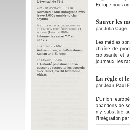
L’éventail de l’été
Europe nous ont 
Open democracy – 02/10
Revealed : Anti-immigrant laws
leave 1,000s unable to claim
Sauver les m
asylum
Institut pour le développement
par
Julia Cagé
de l’information économique et
sociale (Idies) – 18/09
Informer les salari ? ? et
apr ? ?
Les médias sont
Eurozine – 21/02
chaîne de prod
Antisemitism, anti-Palestinian
racism and Europe
croissante et à
Le Monde – 25/07
journaux, les ra
L’Autorité palestinienne va
cesser de respecter les accords
avec Israël, avertit Mahmoud
Abbas
La règle et l
par
Jean-Paul F
L’Union europé
abandons de sou
n’y substitue a
l’intégration pa