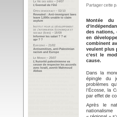
La Vie des idées – 24/07
Partager cette p
L’éventail de l’été
Open democracy – 02/10
Revealed : Anti-immigrant laws
leave 1,000s unable to claim
Montée du r
asylum
d’indépendan
Institut pour le développement
de l’information économique et
des nations,
sociale (Idies) – 18/09
Informer les salari ? ? et
en développe
apr ? ?
combinent ave
Eurozine – 21/02
veulent plus 
Antisemitism, anti-Palestinian
racism and Europe
c’est le mod
Le Monde – 25/07
cause.
L’Autorité palestinienne va
cesser de respecter les accords
avec Israël, avertit Mahmoud
Abbas
Dans la mondi
épingle du j
problèmes qu’
l’Écosse, la C
par effet de c
Après le nat
nationalisme
« régional » 