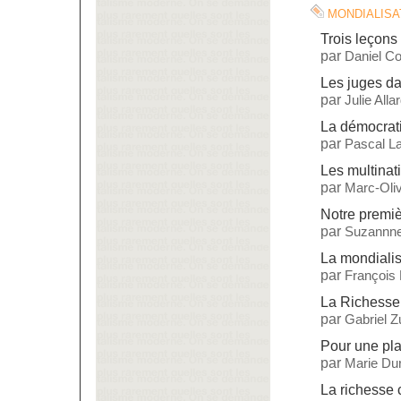
mondialisa
Trois leçons 
par
Daniel C
Les juges da
par
Julie Alla
La démocrat
par
Pascal L
Les multinat
par
Marc-Oliv
Notre premiè
par
Suzannne
La mondialisa
par
François
La Richesse
par
Gabriel 
Pour une pla
par
Marie Dur
La richesse 