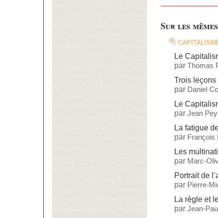
Sur les mêmes
capitalism
Le Capitalis
par
Thomas P
Trois leçons 
par
Daniel C
Le Capitalis
par
Jean Pey
La fatigue de
par
François
Les multinat
par
Marc-Oliv
Portrait de l’
par
Pierre-M
La règle et l
par
Jean-Paul