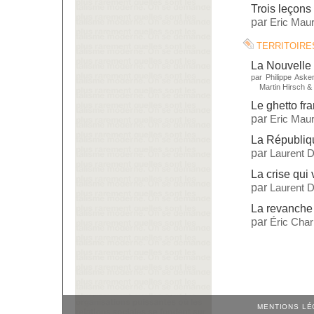
Trois leçons 
par
Eric Maur
territoire
La Nouvelle 
par
Philippe Aske
Martin Hirsch
&
Le ghetto fr
par
Eric Maur
La République
par
Laurent 
La crise qui 
par
Laurent 
La revanche 
par
Éric Cha
MENTIONS LÉ