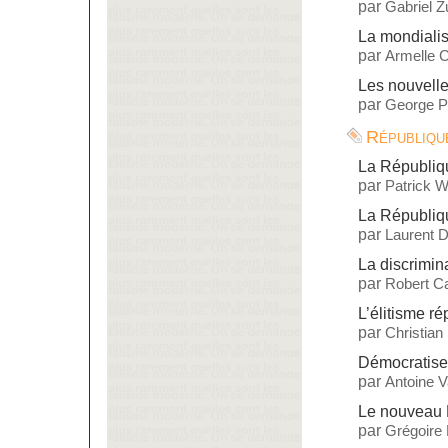
par
Gabriel 
La mondialis
par
Armelle C
Les nouvelle
par
George P
Républiqu
La Républiqu
par
Patrick W
La République
par
Laurent 
La discrimin
par
Robert Ca
L’élitisme ré
par
Christian
Démocratise
par
Antoine 
Le nouveau
par
Grégoire