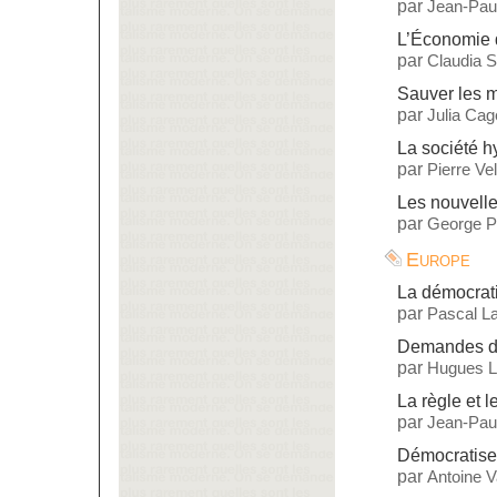
par
Jean-Paul
L’Économie 
par
Claudia S
Sauver les 
par
Julia Cag
La société 
par
Pierre Vel
Les nouvelle
par
George P
Europe
La démocrat
par
Pascal L
Demandes de
par
Hugues L
La règle et l
par
Jean-Paul
Démocratise
par
Antoine 