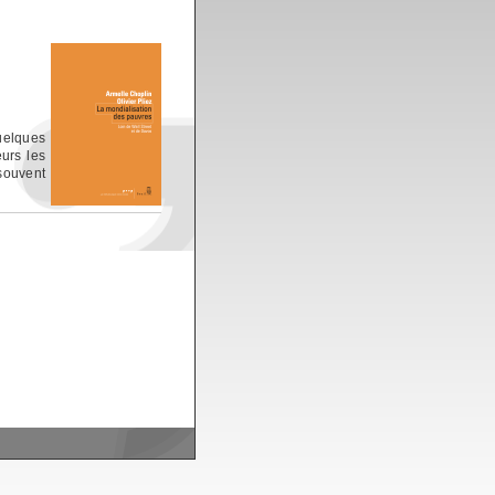
elques
eurs les
souvent