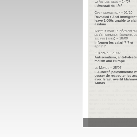
La Vie des idées – 24/07
L’éventail de l’été
Open democracy – 02/10
Revealed : Anti-immigrant
leave 1,000s unable to cla
asylum
Institut pour le développem
de l’information économique
sociale (Idies) – 18/09
Informer les salari ? ? et
apr ? ?
Eurozine – 21/02
Antisemitism, anti-Palesti
racism and Europe
Le Monde – 25/07
L’Autorité palestinienne v
cesser de respecter les ac
avec Israël, avertit Mahm
Abbas