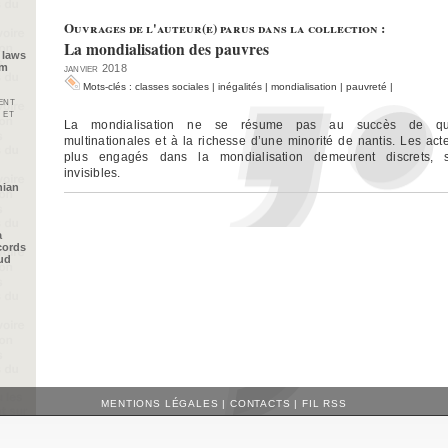
Ouvrages de l'auteur(e) parus dans la collection :
La mondialisation des pauvres
 laws
im
janvier 2018
Mots-clés :
classes sociales
|
inégalités
|
mondialisation
|
pauvreté
|
ent
 et
La mondialisation ne se résume pas au succès de qu
multinationales et à la richesse d’une minorité de nantis. Les act
plus engagés dans la mondialisation demeurent discrets, 
invisibles.
nian
a
cords
oud
MENTIONS LÉGALES
|
CONTACTS
|
FIL RSS