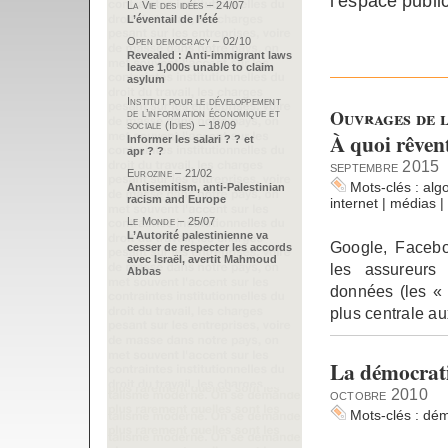
l’espace public
La Vie des idées – 24/07
L’éventail de l’été
Open democracy – 02/10
Revealed : Anti-immigrant laws
leave 1,000s unable to claim
asylum
Institut pour le développement
Ouvrages de l
de l’information économique et
sociale (Idies) – 18/09
À quoi rêvent
Informer les salari ? ? et
apr ? ?
septembre 2015
Eurozine – 21/02
Mots-clés :
alg
Antisemitism, anti-Palestinian
racism and Europe
internet
|
médias
|
Le Monde – 25/07
L’Autorité palestinienne va
Google, Facebo
cesser de respecter les accords
avec Israël, avertit Mahmoud
les assureurs
Abbas
données (les «
plus centrale au
La démocrati
octobre 2010
Mots-clés :
dém