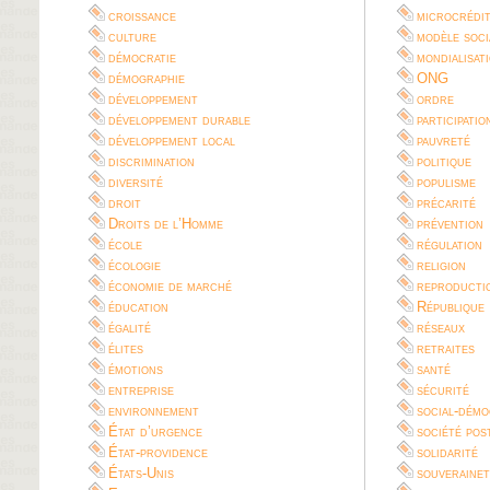
croissance
microcrédi
culture
modèle soci
démocratie
mondialisat
démographie
ONG
développement
ordre
développement durable
participatio
développement local
pauvreté
discrimination
politique
diversité
populisme
droit
précarité
Droits de l’Homme
prévention
école
régulation
écologie
religion
économie de marché
reproductio
éducation
République
égalité
réseaux
élites
retraites
émotions
santé
entreprise
sécurité
environnement
social-démo
État d’urgence
société pos
État-providence
solidarité
États-Unis
souverainet