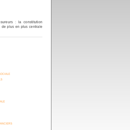
reurs : la constitution
 de plus en plus centrale
sociale
ls
iale
anciers