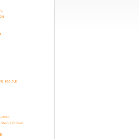
t
al
ion
n
n sociale
cratie
t-industrielle
é