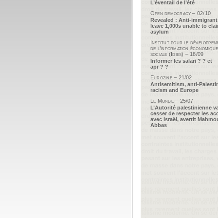
L’éventail de l’été
Open democracy – 02/10
Revealed : Anti-immigrant
leave 1,000s unable to cla
asylum
Institut pour le développem
de l’information économique
sociale (Idies) – 18/09
Informer les salari ? ? et
apr ? ?
Eurozine – 21/02
Antisemitism, anti-Palesti
racism and Europe
Le Monde – 25/07
L’Autorité palestinienne v
cesser de respecter les ac
avec Israël, avertit Mahm
Abbas