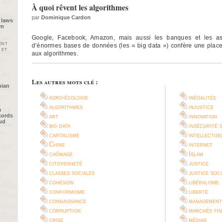
À quoi rêvent les algorithmes
par
Dominique Cardon
 laws
im
Google, Facebook, Amazon, mais aussi les banques et les assu
ent
d’énormes bases de données (les « big data ») confère une place
 et
aux algorithmes.
Les autres mots clé :
nian
agro-écologie
inégalités
algorithmes
injustice
a
cords
art
innovation
oud
big data
insécurité 
capitalisme
intellectue
Chine
internet
chômage
Islam
citoyenneté
justice
classes sociales
justice soc
cohésion
libéralisme
conformisme
liberté
connaissance
management
corruption
marchés fin
crise
médias