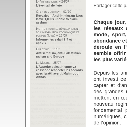
La Vie des idées – 24/07
Partager cette p
L’éventail de l’été
Open democracy – 02/10
Revealed : Anti-immigrant laws
leave 1,000s unable to claim
Chaque jour,
asylum
les réseaux
Institut pour le développement
de l’information économique et
mode, sport,
sociale (Idies) – 18/09
Informer les salari ? ? et
abondance et 
apr ? ?
déroule en l
Eurozine – 21/02
semble offrir
Antisemitism, anti-Palestinian
racism and Europe
les plus varié
Le Monde – 25/07
L’Autorité palestinienne va
cesser de respecter les accords
Depuis les an
avec Israël, avertit Mahmoud
Abbas
ont investi ce
capter et d’a
des grandes m
mettent en œu
nouveau régi
fondamental 
numériques, c’
de l’opinion.