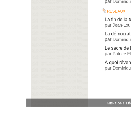
par
Dominiqu
réseaux
La fin de la 
par
Jean-Lou
La démocrati
par
Dominiqu
Le sacre de 
par
Patrice F
À quoi rêven
par
Dominiqu
MENTIONS LÉ