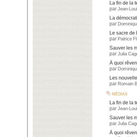
La fin de la 
par
Jean-Lou
La démocrati
par
Dominiqu
Le sacre de 
par
Patrice F
Sauver les 
par
Julia Cag
À quoi rêven
par
Dominiqu
Les nouvelle
par
Romain B
médias
La fin de la 
par
Jean-Lou
Sauver les 
par
Julia Cag
À quoi rêven