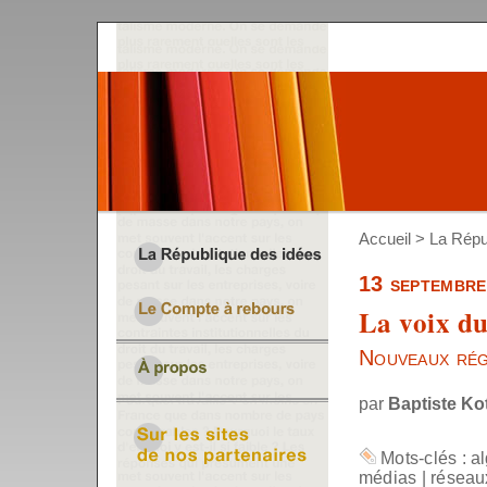
Accueil
>
La Répu
13 septembr
La voix d
Nouveaux rég
par
Baptiste Ko
Mots-clés :
a
médias
|
réseau