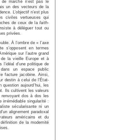
am de marché n’est pas le
is un des vecteurs de la
dence. L’objectif n’est plus
és civiles vertueuses qui
roches de ceux de la
faith-
onsiste à déléguer tout ou
ses privées.
ouble. À l’ombre de « l’axe
ste s’opposent en termes
Amérique sur l’autre grand
de la vieille Europe et à
 l’idéal d’une politique de
x dans un espace public
e facture jacobine. Ainsi,
r destin à celui de l’État-
 question aujourd’hui, les
 Ils cultivent les valeurs
 renvoyant dos à dos les
e irrémédiable singularité :
aliste sécularisante ni un
 d’un alignement paradoxal
ateurs américains et du
définition de la modernité
ises.