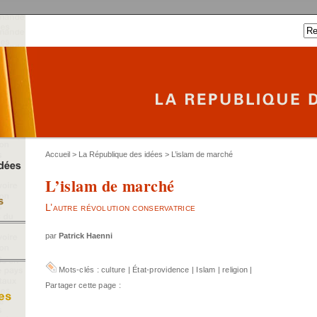
Accueil
>
La République des idées
> L’islam de marché
L’islam de marché
L’autre révolution conservatrice
par
Patrick Haenni
Mots-clés :
culture
|
État-providence
|
Islam
|
religion
|
Partager cette page :