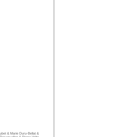
ubet
&
Marie Duru-Bellat
&