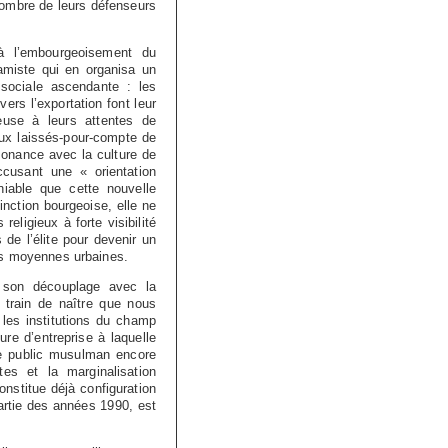
nombre de leurs défenseurs
à l’embourgeoisement du
amiste qui en organisa un
sociale ascendante : les
rs l’exportation font leur
ieuse à leurs attentes de
aux laissés-pour-compte de
sonance avec la culture de
ccusant une « orientation
iable que cette nouvelle
inction bourgeoise, elle ne
eligieux à forte visibilité
de l’élite pour devenir un
es moyennes urbaines.
e son découplage avec la
n train de naître que nous
 les institutions du champ
re d’entreprise à laquelle
e public musulman encore
tes et la marginalisation
nstitue déjà configuration
artie des années 1990, est