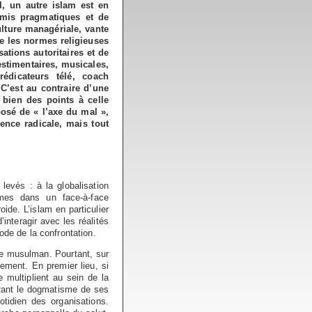
l, un autre islam est en
omis pragmatiques et de
ulture managériale, vante
ate les normes religieuses
ations autoritaires et de
stimentaires, musicales,
prédicateurs télé, coach
 C’est au contraire d’une
 bien des points à celle
osé de « l’axe du mal »,
ence radicale, mais tout
evés : à la globalisation
ismes dans un face-à-face
ide. L’islam en particulier
’interagir avec les réalités
ode de la confrontation.
de musulman. Pourtant, sur
ement. En premier lieu, si
 multiplient au sein de la
stant le dogmatisme de ses
uotidien des organisations.