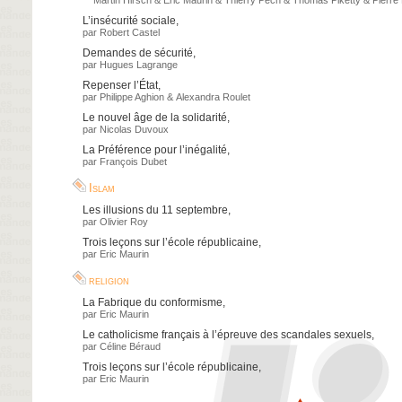
Martin Hirsch
&
Eric Maurin
&
Thierry Pech
&
Thomas Piketty
&
Pierre
L’insécurité sociale
,
par
Robert Castel
Demandes de sécurité
,
par
Hugues Lagrange
Repenser l’État
,
par
Philippe Aghion
&
Alexandra Roulet
Le nouvel âge de la solidarité
,
par
Nicolas Duvoux
La Préférence pour l’inégalité
,
par
François Dubet
Islam
Les illusions du 11 septembre
,
par
Olivier Roy
Trois leçons sur l’école républicaine
,
par
Eric Maurin
religion
La Fabrique du conformisme
,
par
Eric Maurin
Le catholicisme français à l’épreuve des scandales sexuels
,
par
Céline Béraud
Trois leçons sur l’école républicaine
,
par
Eric Maurin