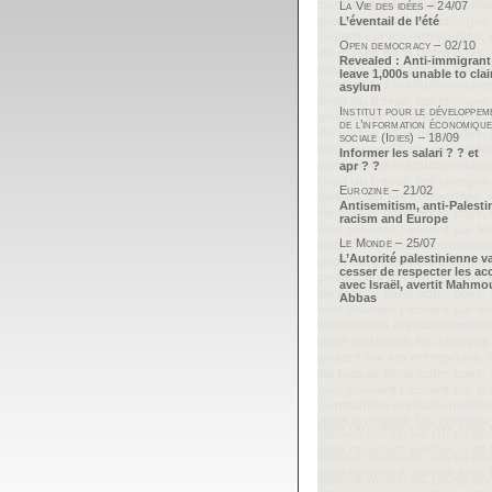
La Vie des idées – 24/07
L’éventail de l’été
Open democracy – 02/10
Revealed : Anti-immigrant
leave 1,000s unable to cla
asylum
Institut pour le développem
de l’information économique
sociale (Idies) – 18/09
Informer les salari ? ? et
apr ? ?
Eurozine – 21/02
Antisemitism, anti-Palesti
racism and Europe
Le Monde – 25/07
L’Autorité palestinienne v
cesser de respecter les ac
avec Israël, avertit Mahm
Abbas