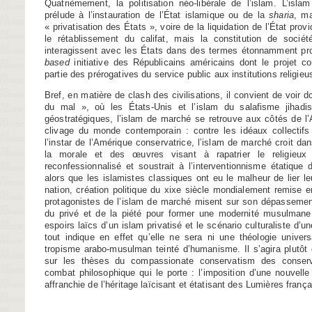
Quatrièmement, la politisation néo-libérale de l’islam. L’isl
prélude à l’instauration de l’État islamique ou de la
sharia
, ma
« privatisation des États », voire de la liquidation de l’État provi
le rétablissement du califat, mais la constitution de sociét
interagissent avec les États dans des termes étonnamment p
based
initiative des Républicains américains dont le projet c
partie des prérogatives du service public aux institutions religieu
Bref, en matière de clash des civilisations, il convient de voir d
du mal », où les États-Unis et l’islam du salafisme jihadi
géostratégiques, l’islam de marché se retrouve aux côtés de l’
clivage du monde contemporain : contre les idéaux collectifs 
l’instar de l’Amérique conservatrice, l’islam de marché croit dans
la morale et des œuvres visant à rapatrier le religieu
reconfessionnalisé et soustrait à l’interventionnisme étatique d
alors que les islamistes classiques ont eu le malheur de lier leu
nation, création politique du xixe siècle mondialement remise en
protagonistes de l’islam de marché misent sur son dépassement.
du privé et de la piété pour former une modernité musulmane
espoirs laïcs d’un islam privatisé et le scénario culturaliste d’un
tout indique en effet qu’elle ne sera ni une théologie univers
tropisme arabo-musulman teinté d’humanisme. Il s’agira plutôt
sur les thèses du compassionate conservatism des conserv
combat philosophique qui le porte : l’imposition d’une nouvelle 
affranchie de l’héritage laïcisant et étatisant des Lumières frança