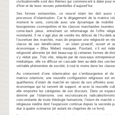
civilisationnelle sont des thèmes qui commencent à dater pour 
d’hier et de leurs recrues potentielles d’aujourd’hui.
Ses formes extraverties, ce nouvel islam les doit aussi 
processus d’islamisation. Car le dégagement de la matrice isl
moment le sens, coïncide avec une dynamique de mobilité 
bourgeoisies cosmopolites et les classes marchandes tournées ve
come-back pieux, entraînant un reformatage de l’offre relig
mondanité. Il ne s’agit plus de vendre les délices de l’Au-delà 
l’ouverture des marchés, mais de proposer une religiosité en ré
classe de ses bénéficiaires : un islam proactif, ouvert et a
économique » (Max Weber) marquée. Pourtant, s’il est indén
religiosité alimente (et doit beaucoup à) certaines formes de dist
s’y réduit pas. Très vite, relayée par de nouveaux entrepreneurs r
médiatique, elle se diffuse en cascade bien au-delà des cercles 
véritable phénomène de société, à tout le moins dans les class
Au croisement d’une islamisation qui s’embourgeoise et d
matrice islamiste, une nouvelle configuration religieuse est e
qualifierons d’islam de marché en raison de ses affinités avec
économique qui lui servent de support, et avec la nouvelle cultu
elle emprunte les catégories de son discours. Dans un espac
dominé par l’islamisme, ses excroissances radicales/terroris
concomitante de toute théologie humaniste, l’islam de marché co
religieuse inédite dont l’expansion continue depuis la seconde p
due à quatre scénarios (et autant de chapitres de ce livre).