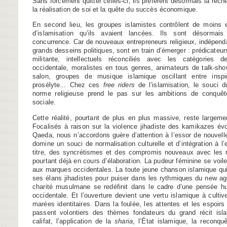
Sans forcément quitter celles-ci, ils préfèrent désormais la rech
la réalisation de soi et la quête du succès économique.
En second lieu, les groupes islamistes contrôlent de moins
d’islamisation qu’ils avaient lancées. Ils sont désormai
concurrence. Car de nouveaux entrepreneurs religieux, indépend
grands desseins politiques, sont en train d’émerger : prédicateur
militante, intellectuels réconciliés avec les catégories d
occidentale, moralistes en tous genres, animateurs de talk-sho
salon, groupes de musique islamique oscillant entre inspi
prosélyte... Chez ces
free riders
de l’islamisation, le souci d
norme religieuse prend le pas sur les ambitions de conquête
sociale.
Cette réalité, pourtant de plus en plus massive, reste lar­gem
Focalisés à raison sur la violence jihadiste des kamikazes évol
Qaeda, nous n’accordons guère d’attention à l’essor de nouvelle
domine un souci de normalisation culturelle et d’intégration à l
titre, des syncrétismes et des compromis nouveaux avec les 
pourtant déjà en cours d’élaboration. La pudeur féminine se voil
aux marques occidentales. La toute jeune chanson islamique quitt
ses élans jihadistes pour puiser dans les rythmiques du new ag
charité musulmane se redéfinit dans le cadre d’une pensée hum
occidentale. Et l’ouverture devient une vertu islamique à cultiv
marées identitaires. Dans la foulée, les attentes et les espoirs
passent volontiers des thèmes fondateurs du grand récit isla
califat, l’application de la
sharia
, l’État islamique, la reconquêt