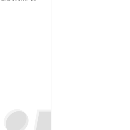
 Rosanvallon
&
Pierre Veltz