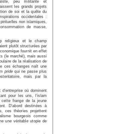
aliste, peu militante et
aissent les grands projets
ation de soi et la quête du
spirations occidentales :
irituelles non islamiques,
a consommation de masse,
 religieux et le champ
ient plutôt structurées par
 économique fournit en effet
ts (le marché), mais aussi
ulaire de la réalisation de
 De ces échanges naît une
m pride
qui ne passe plus
stentatoire, mais par la
t d’entreprise où dominent
ant pour les uns, l’islam
 cette frange de la jeune
ent. D’abord destinées à
s, ces théories projettent
ualisme bourgeois comme
me une véritable utopie de