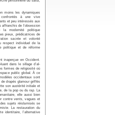
erche personnelle du salut,
 en moins les dynamiques
s confrontés à une vive
ants et peu intéressés aux
s affranchis de l’obsession
e la modernité politique
ws pieux, prédicatrices de
ration sacrée et volonté
u respect individuel de la
 politique et de réforme
ent inaperçue en Occident.
uant dans le sillage d’al-
s formes de religiosité où
’espace public global. À ce
modèles occidentaux sont
e de drapés glamour griffés
e son austérité initiale et
e, de la pop ou du rap. La
anitaire, elle aussi bien
er contre vents, vagues et
 des sujets réislamisés se
miste. La restauration du
e identitaire, l’alternative