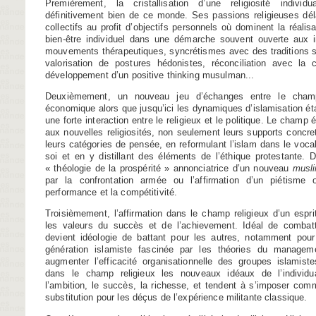
Premièrement, la cristallisation d’une religiosité individu
définitivement bien de ce monde. Ses passions religieuses dél
collectifs au profit d’objectifs personnels où dominent la réalis
bien-être individuel dans une démarche souvent ouverte aux in
mouvements thérapeutiques, syncrétismes avec des traditions sp
valorisation de postures hédonistes, réconciliation avec l
développement d’un positive thinking musulman...
Deuxièmement, un nouveau jeu d’échanges entre le champ
économique alors que jusqu’ici les dynamiques d’islamisation éta
une forte interaction entre le religieux et le politique. Le champ
aux nouvelles religiosités, non seulement leurs supports concre
leurs catégories de pensée, en reformulant l’islam dans le vocab
soi et en y distillant des éléments de l’éthique protestante.
« théologie de la prospérité » annonciatrice d’un nouveau
musli
par la confrontation armée ou l’affirmation d’un piétisme o
performance et la compétitivité.
Troisièmement, l’affirmation dans le champ religieux d’un espri
les valeurs du succès et de l’achievement. Idéal de combatt
devient idéologie de battant pour les autres, notamment pour
génération islamiste fascinée par les théories du managem
augmenter l’efficacité organisationnelle des groupes islamiste
dans le champ religieux les nouveaux idéaux de l’individ
l’ambition, le succès, la richesse, et tendent à s’imposer com
substitution pour les déçus de l’expérience militante classique.