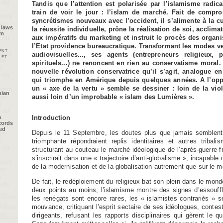
Tandis que l’attention est polarisée par l’islamisme radica
train de voir le jour : l’islam de marché. Fait de compr
syncrétismes nouveaux avec l’occident, il s’alimente à la c
 laws
la réussite individuelle, prône la réalisation de soi, acclim
im
aux impératifs du marketing et instruit le procès des organis
l’Etat providence bureaucratique. Transformant les modes ve
ent
audiovisuelles..., ses agents (entrepreneurs religieux, 
 et
spirituels...) ne renoncent en rien au conservatisme moral.
nouvelle révolution conservatrice qu’il s’agit, analogue en
qui triomphe en Amérique depuis quelques années. A l’opp
un « axe de la vertu » semble se dessiner : loin de la viol
nian
aussi loin d’un improbable « islam des Lumières ».
Introduction
a
cords
oud
Depuis le 11 Septembre, les doutes plus que jamais semblent l
triomphante répondraient replis identitaires et autres tribal
structurant au couteau le marché idéologique de l’après-guerre fro
s’inscrirait dans une « trajectoire d’anti-globalisme », incapable d
de la modernisation et de la globalisation autrement que sur le m
De fait, le redéploiement du religieux bat son plein dans le mon
deux points au moins, l’islamisme montre des signes d’essouffl
les renégats sont encore rares, les « islamistes contrariés » se
mouvance, critiquant l’esprit sectaire de ses idéologues, conte
dirigeants, refusant les rapports disciplinaires qui gèrent le q