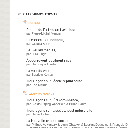
Sur les mêmes thèmes :
culture
Portrait de l’artiste en travailleur
,
par
Pierre-Michel Menger
L’Économie du bonheur
,
par
Claudia Senik
Sauver les médias
,
par
Julia Cagé
À quoi rêvent les algorithmes
,
par
Dominique Cardon
La voix du web
,
par
Baptiste Kotras
Trois leçons sur l’école républicaine
,
par
Eric Maurin
État-providence
Trois leçons sur l’État-providence
,
par
Gøsta Esping-Andersen
&
Bruno Palier
Trois leçons sur la société post-industrielle
,
par
Daniel Cohen
La Nouvelle critique sociale
,
par
Philippe Askenazy
&
Louis Chauvel
&
Laurent Davezies
&
François D