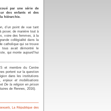
ecoué par une série de
sur des enfants et des
la hiérarchie.
on, d’un point de vue tant
à poser, de manière tout à
iés, voire des femmes, à la
rande collégialité dans la
de catholique qui se trouve
r tous avait démontré le
ste, qui monte aujourd’hui
ESS et membre du Centre
es portent sur la question
gion dans les institutions
 enjeux et mobilisations
 et
De la religion en prison
taires de Rennes, 2016).
sexuels
, La République des