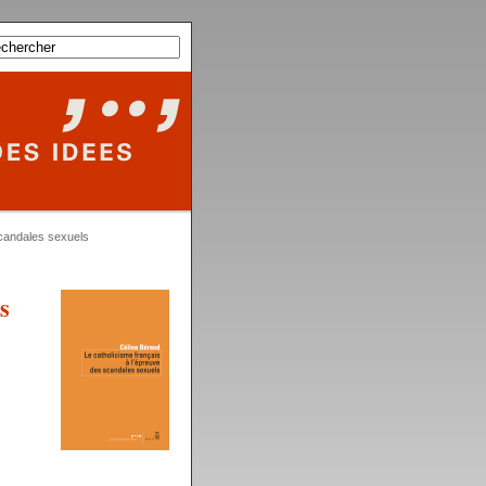
scandales sexuels
s