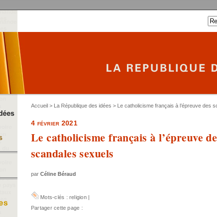
Accueil
>
La République des idées
> Le catholicisme français à l’épreuve des 
4 février 2021
Le catholicisme français à l’épreuve de
scandales sexuels
par
Céline Béraud
Mots-clés :
religion
|
Partager cette page :