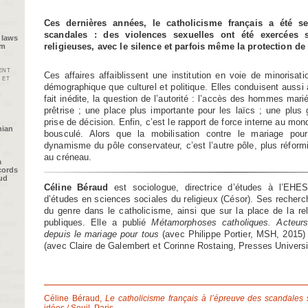
Ces dernières années, le catholicisme français a été s
scandales : des violences sexuelles ont été exercées 
 laws
religieuses, avec le silence et parfois même la protection de 
im
ent
Ces affaires affaiblissent une institution en voie de minorisati
 et
démographique que culturel et politique. Elles conduisent aussi 
fait inédite, la question de l’autorité : l’accès des hommes mar
prêtrise ; une place plus importante pour les laïcs ; une plus g
prise de décision. Enfin, c’est le rapport de force interne au mon
nian
bousculé. Alors que la mobilisation contre le mariage pou
dynamisme du pôle conservateur, c’est l’autre pôle, plus réformi
au créneau.
a
cords
oud
Céline Béraud
est sociologue, directrice d’études à l’EH
d’études en sciences sociales du religieux (Césor). Ses recherch
du genre dans le catholicisme, ainsi que sur la place de la reli
publiques. Elle a publié
Métamorphoses catholiques. Acteurs,
depuis le mariage pour tous
(avec Philippe Portier, MSH, 2015)
(avec Claire de Galembert et Corinne Rostaing, Presses Universi
Céline Béraud,
Le catholicisme français à l’épreuve des scandales 