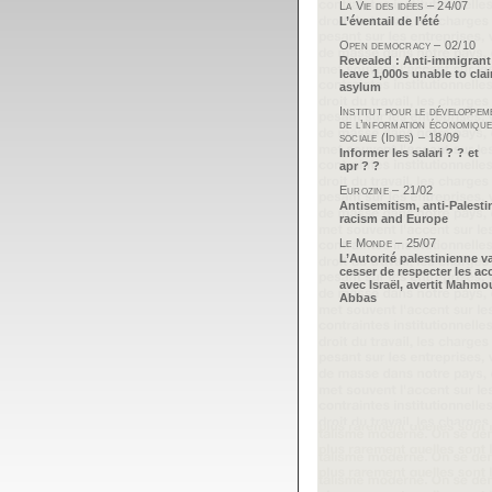
La Vie des idées – 24/07
L’éventail de l’été
Open democracy – 02/10
Revealed : Anti-immigrant
leave 1,000s unable to cla
asylum
Institut pour le développem
de l’information économique
sociale (Idies) – 18/09
Informer les salari ? ? et
apr ? ?
Eurozine – 21/02
Antisemitism, anti-Palesti
racism and Europe
Le Monde – 25/07
L’Autorité palestinienne v
cesser de respecter les ac
avec Israël, avertit Mahm
Abbas