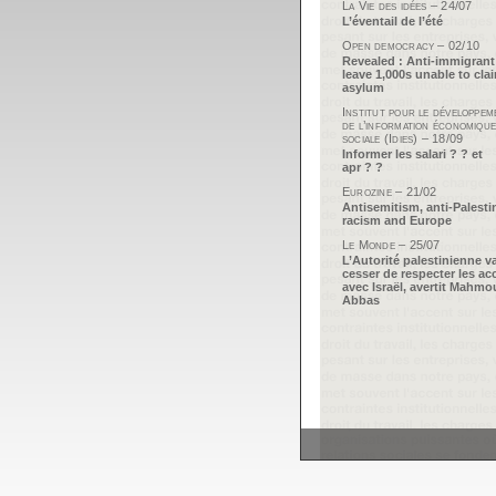
La Vie des idées – 24/07
L’éventail de l’été
Open democracy – 02/10
Revealed : Anti-immigrant
leave 1,000s unable to cla
asylum
Institut pour le développem
de l’information économique
sociale (Idies) – 18/09
Informer les salari ? ? et
apr ? ?
Eurozine – 21/02
Antisemitism, anti-Palesti
racism and Europe
Le Monde – 25/07
L’Autorité palestinienne v
cesser de respecter les ac
avec Israël, avertit Mahm
Abbas