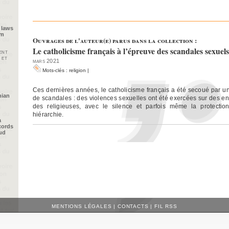
 laws
im
Ouvrages de l'auteur(e) parus dans la collection :
Le catholicisme français à l’épreuve des scandales sexuels
ent
 et
mars 2021
Mots-clés :
religion
|
Ces dernières années, le catholicisme français a été secoué par u
nian
de scandales : des violences sexuelles ont été exercées sur des en
des religieuses, avec le silence et parfois même la protectio
hiérarchie.
a
cords
oud
MENTIONS LÉGALES
|
CONTACTS
|
FIL RSS