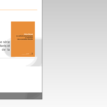
ne série
fants et
n de la