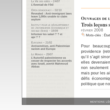
La Vie des idées – 24/07
L’éventail de l’été
Open democracy – 02/10
Revealed : Anti-immigrant laws
Ouvrages de l
leave 1,000s unable to claim
asylum
Trois leçons 
Institut pour le développement
de l’information économique et
février 2008
sociale (Idies) – 18/09
Informer les salari ? ? et
Mots-clés :
Éta
apr ? ?
Eurozine – 21/02
Pour beaucoup
Antisemitism, anti-Palestinian
racism and Europe
providence (ret
Le Monde – 25/07
qu’il s’agit sin
L’Autorité palestinienne va
cesser de respecter les accords
elles devenaien
avec Israël, avertit Mahmoud
Abbas
non seulement p
mais pour les ai
défis économiq
politique que n
MENTIONS LÉ