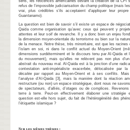
sens, les réticences américaines devant la création de la CPI 
refus de l’impossible judiciarisation du champ politique (mais les
vrai, plus crédibles s’ils acceptaient d’appliquer leur propr
Guantanamo).
La question est bien de savoir s’il existe un espace de négociat
Qaida comme organisation qu’avec ceux qui peuvent y projeter 
attentes et leur soif de revanche. Il y a donc bien un enjeu fon
la dimension moyen-orientale du terrorisme ou bien sur la nat
de la menace. Notre thèse, très minoritaire, est que les racines
l’islam en soi, ni dans le conflit actuel du Moyen-Orient (
dimensions surdéterminent et le discours tenu par Al-Qaida et l’i
du mouvement), mais qu’elles ne relèvent pas non plus d’u
abstrait du nouveau mal. Al-Qaida est à la jonction d’une radica
contestation anti-impérialiste exacerbée, délocalisée par la g
décalée par rapport au Moyen-Orient et à ses conflits. Mais 
l’analyse d’Al-Qaida
[
3
]
, mais la manière dont la réaction am
restructure (ou non) un espace stratégique, dont nous ne savons 
de spectateurs, d’alliés, d’otages ou de complices. Revenon
terre à terre. Peut-on effectivement élaborer une stratégie 
question est-elle hors sujet, du fait de l’hétérogénéité des ph
l’étiquette islamique ?
Sur les mêmes thèmes :