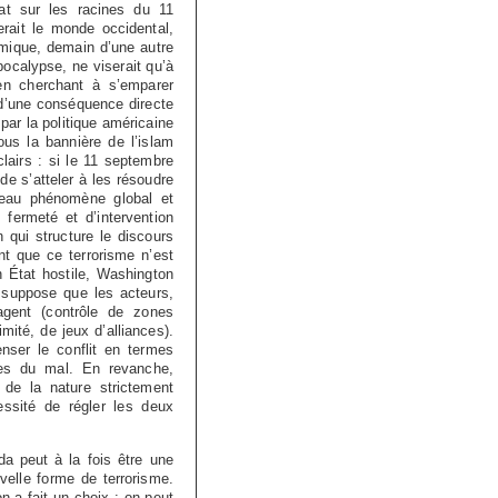
at sur les racines du 11
rait le monde occidental,
lamique, demain d’une autre
pocalypse, ne viserait qu’à
en cherchant à s’emparer
 d’une conséquence directe
par la politique américaine
ous la bannière de l’islam
airs : si le 11 septembre
de s’atteler à les résoudre
uveau phénomène global et
 fermeté et d’intervention
 qui structure le discours
nt que ce terrorisme n’est
n État hostile, Washington
 suppose que les acteurs,
agent (contrôle de zones
mité, de jeux d’alliances).
enser le conflit en termes
res du mal. En revanche,
 de la nature strictement
essité de régler les deux
a peut à la fois être une
elle forme de terrorisme.
 a fait un choix : on peut