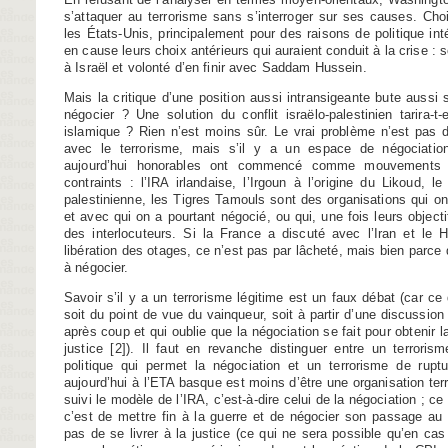
s’attaquer au terrorisme sans s’interroger sur ses causes. Choi
les États-Unis, principalement pour des raisons de politique int
en cause leurs choix antérieurs qui auraient conduit à la crise : 
à Israël et volonté d’en finir avec Saddam Hussein.
Mais la critique d’une position aussi intransigeante bute aussi su
négocier ? Une solution du conflit israëlo-palestinien tarira-t-e
islamique ? Rien n’est moins sûr. Le vrai problème n’est pas de
avec le terrorisme, mais s’il y a un espace de négociati
aujourd’hui honorables ont commencé comme mouvements t
contraints : l’IRA irlandaise, l’Irgoun à l’origine du Likoud, l
palestinienne, les Tigres Tamouls sont des organisations qui on
et avec qui on a pourtant négocié, ou qui, une fois leurs object
des interlocuteurs. Si la France a discuté avec l’Iran et le 
libération des otages, ce n’est pas par lâcheté, mais bien parce 
à négocier.
Savoir s’il y a un terrorisme légitime est un faux débat (car ce
soit du point de vue du vainqueur, soit à partir d’une discussion 
après coup et qui oublie que la négociation se fait pour obtenir l
justice
[
2
]
). Il faut en revanche distinguer entre un terroris
politique qui permet la négociation et un terrorisme de rupt
aujourd’hui à l’ETA basque est moins d’être une organisation ter
suivi le modèle de l’IRA, c’est-à-dire celui de la négociation ; c
c’est de mettre fin à la guerre et de négocier son passage au
pas de se livrer à la justice (ce qui ne sera possible qu’en cas