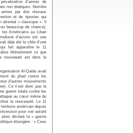
 privatisation d’armes de
upes non étatiques. Nombre
es armes par des réseaux
vention et de ripostes qui
 attentat « classique ». Il
t eu beaucoup de chance),
t les Américains au Liban
imultané d’avions est une
it déjà été la cible d’une
ui fait apparaître le 11
ise littéralement ce que
la nouveauté est dans la
rganisation Al-Qaida avait
ent du jihad contre les
s pour d’autres mouvements
bre). Ce n’est donc pas la
ne guerre totale contre les
 l’attaque au cœur même du
stitue la nouveauté. Le 11
territoire américain depuis
Sécession pour voir autant
alors déclaré la « guerre
politique étrangère : « Ceux