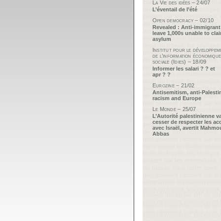
La Vie des idées – 24/07
L’éventail de l’été
Open democracy – 02/10
Revealed : Anti-immigrant
leave 1,000s unable to cla
asylum
Institut pour le développem
de l’information économique
sociale (Idies) – 18/09
Informer les salari ? ? et
apr ? ?
Eurozine – 21/02
Antisemitism, anti-Palesti
racism and Europe
Le Monde – 25/07
L’Autorité palestinienne v
cesser de respecter les ac
avec Israël, avertit Mahm
Abbas