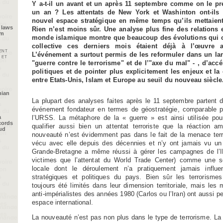
Y a-t-il un avant et un après 11 septembre comme on le p
un an ? Les attentats de New York et Washinton ont-ils 
nouvel espace stratégique en même temps qu’ils mettaien
 laws
Rien n’est moins sûr. Une analyse plus fine des relations e
im
monde islamique montre que beaucoup des évolutions qui o
collective ces derniers mois étaient déjà à l’œuvre 
ent
L’événement a surtout permis de les reformuler dans un lang
 et
"guerre contre le terrorisme" et de l’"axe du mal" - , d’accé
politiques et de pointer plus explicitement les enjeux et la
entre Etats-Unis, Islam et Europe au seuil du nouveau siècle
nian
La plupart des analyses faites après le 11 septembre partent du 
événement fondateur en termes de géostratégie, comparable p
l’URSS. La métaphore de la « guerre » est ainsi utilisée pour
a
cords
qualifier aussi bien un attentat terroriste que la réaction am
oud
nouveauté n’est évidemment pas dans le fait de la menace terr
vécu avec elle depuis des décennies et n’y ont jamais vu un 
Grande-Bretagne a même réussi à gérer les campagnes de l’IR
victimes que l’attentat du World Trade Center) comme une so
locale dont le déroulement n’a pratiquement jamais influ
stratégiques et politiques du pays. Bien sûr les terrorisme
toujours été limités dans leur dimension territoriale, mais le
anti-impérialistes des années 1980 (Carlos ou l’Iran) ont aussi p
espace international.
La nouveauté n’est pas non plus dans le type de terrorisme. La