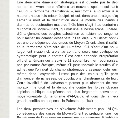
Une deuxième dimension stratégique est ouverte par le déb
septembre. Avons-nous affaire à un nouveau spectre qui hante
celui du « terrorisme international », multiforme, aujourd’hui is
nature, chaque fois mieux équipé, et qui, dans une stratégie d’a
semer la mort et la destruction dans le monde des nantis 
d’armes de destruction massive ? Ou bien s’agit-il au contraire
du conflit du Moyen-Orient, qui voit une jeunesse arabe, ulcérée 
d’étranglement des peuples palestinien et irakien, se ranger s
pour mener un combat désespéré ? Les enjeux du débat sont cl
est une conséquence des crises du Moyen-Orient, alors il suffit 
et le terrorisme s’éteindra de lui-même. S’il s’agit d’un no
largement irrationnel, alors au contraire seule une politique de
systématique peut le contrer. C’est cette seconde interprétation
officiel américain qui a suivi le 11 septembre : en reconnaissa
pas par nature étatique, même s’il peut recevoir le soutien d’u
admet que l’on sort du champ stratégique classique, celui qui
même dans l’asymétrie, luttent pour des enjeux qu’ils part
d’influence, de richesses, de populations, d’instruments de légiti
Cette invisibilité de l’adversaire permet plus aisément de rep
moraux : le droit et la démocratie contre les forces obscu
l’opinion publique européenne est plus largement convaincue
moyen-orientale du terrorisme d’Al-Qaida, et donc de la néc
grands conflits en suspens : la Palestine et l’Irak.
Les deux perspectives ne s’excluent évidemment pas : Al-Qaid
conséquence des crises du Moyen-Orient et préfigurer une nouv
En refusant de l’analyser en termes moyen-orientaux, Washington