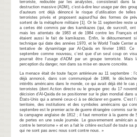
terroriste, redoutée par les analystes, consisterait dans la
destruction massive (ADM), c’est-à-dire leur usage par des gro
d’auteurs ont déjà dénoncé le risque d’utilisation de tell
terroristes privés et proposent aujourd’hui des formes de pré
sortent de la métaphore militaire
[
1
]
. Or le 11 septembre reste un
a certes été commis par des kamikazes (qui, de surcroît, on
mais les attentats de 1983 et de 1984 contre les Français e
étaient aussi le fait de kamikazes. Enfin, le détournement s
technique qui date des années 1970, et le World Trade Center ava
tentative de dynamitage par Al-Qaida en février 1993. Ce q
septembre comme nouveau, c’est que d’un seul coup on visual
pourrait être l’usage d’ADM par un groupe terroriste. Mais 
perception du danger, non dans sa mise en œuvre concrète.
La menace était de toute façon antérieure au 11 septembre : l’o
déjà annoncé, dans son communiqué de 1998, le déclenchem
intérêts américains dans le monde, ce qui avait déjà été le ca
terroristes (dont Action directe ou le groupe grec du 17 novem
décision d’Al-Qaida de se positionner sur le plan mondial dans u
États-Unis qui a amené ceux-ci à se déclarer en guerre. C’est
territoire, des institutions et des symboles américains qui con
septembre est le premier acte de guerre étrangère commis sur le 
la campagne anglaise de 1812 ; il faut remonter à la guerre de 
de pertes en une seule journée. Le gouvernement américain a 
contre le terrorisme » et en a fait le critère exclusif de toute sa 
qui ne sont pas avec nous sont contre nous. »