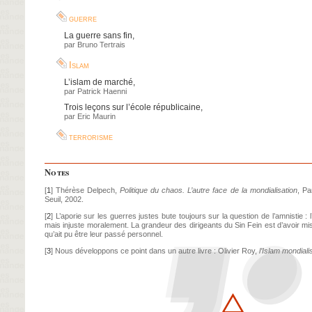
guerre
La guerre sans fin
,
par
Bruno Tertrais
Islam
L’islam de marché
,
par
Patrick Haenni
Trois leçons sur l’école républicaine
,
par
Eric Maurin
terrorisme
Notes
[
1
]
Thérèse Delpech,
Politique du chaos. L’autre face de la mondialisation
, Pa
Seuil, 2002.
[
2
]
L’aporie sur les guerres justes bute toujours sur la question de l’amnistie : l
mais injuste moralement. La grandeur des dirigeants du Sin Fein est d’avoir mis l
qu’ait pu être leur passé personnel.
[
3
]
Nous développons ce point dans un autre livre : Olivier Roy,
l’Islam mondiali