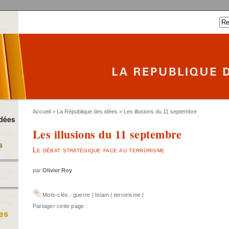
Accueil
>
La République des idées
> Les illusions du 11 septembre
Les illusions du 11 septembre
Le débat stratégique face au terrorisme
par
Olivier Roy
Mots-clés :
guerre
|
Islam
|
terrorisme
|
Partager cette page :