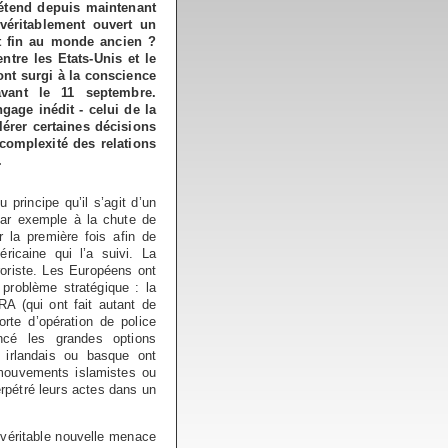
rétend depuis maintenant
véritablement ouvert un
t fin au monde ancien ?
ntre les Etats-Unis et le
nt surgi à la conscience
avant le 11 septembre.
age inédit - celui de la
lérer certaines décisions
 complexité des relations
.
principe qu’il s’agit d’un
ar exemple à la chute de
 la première fois afin de
éricaine qui l’a suivi. La
oriste. Les Européens ont
problème stratégique : la
A (qui ont fait autant de
rte d’opération de police
encé les grandes options
s irlandais ou basque ont
s mouvements islamistes ou
erpétré leurs actes dans un
 véritable nouvelle menace