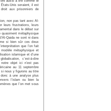
sont aussi à lire comme le
 États-Unis seraient, il est
e droit aux prisonniers de
ion, non pas tant avec Al-
leurs frustrations, leurs
damental dans le débat sur
ure quasiment métaphysique
 d’Al-Qaida ne sont ni dans
même si bien sûr ces deux
nterprétation que l’on fait
n modèle métaphysique et
lisation islamique et d’une
lobalisation, c’est-à-dire
notre objet ici n’est pas
éricaine au 11 septembre
si nous y figurons au titre
s donc à une analyse plus
envers l’islam ou bien la
énomènes que l’on met sous