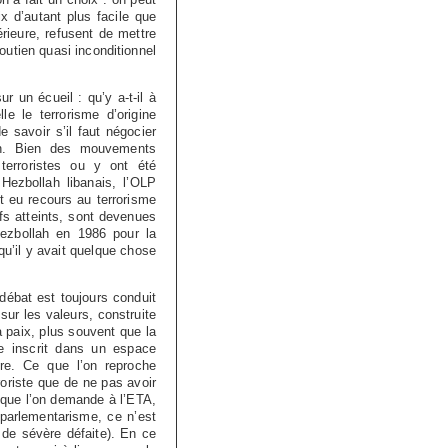
x d’autant plus facile que
érieure, refusent de mettre
soutien quasi inconditionnel
r un écueil : qu’y a-t-il à
lle le terrorisme d’origine
 savoir s’il faut négocier
on. Bien des mouvements
erroristes ou y ont été
e Hezbollah libanais, l’OLP
t eu recours au terrorisme
ifs atteints, sont devenues
Hezbollah en 1986 pour la
qu’il y avait quelque chose
 débat est toujours conduit
sur les valeurs, construite
a paix, plus souvent que la
me inscrit dans un espace
ure. Ce que l’on reproche
roriste que de ne pas avoir
e que l’on demande à l’ETA,
 parlementarisme, ce n’est
 de sévère défaite). En ce