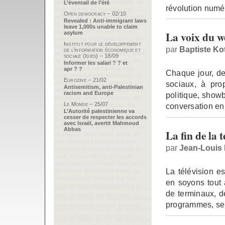
L’éventail de l’été
révolution numé
Open democracy – 02/10
Revealed : Anti-immigrant laws
leave 1,000s unable to claim
La voix du w
asylum
Institut pour le développement
par
Baptiste Ko
de l’information économique et
sociale (Idies) – 18/09
Informer les salari ? ? et
apr ? ?
Chaque jour, des
Eurozine – 21/02
sociaux, à pro
Antisemitism, anti-Palestinian
racism and Europe
politique, showb
Le Monde – 25/07
conversation en
L’Autorité palestinienne va
cesser de respecter les accords
avec Israël, avertit Mahmoud
Abbas
La fin de la t
par
Jean-Louis 
La télévision e
en soyons tout 
de terminaux, d
programmes, se