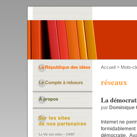
Accueil
> Mots-cl
réseaux
La démocrati
par
Dominique 
Internet ne per
formidablement
démocratie. Ava
La Vie des idées – 24/07