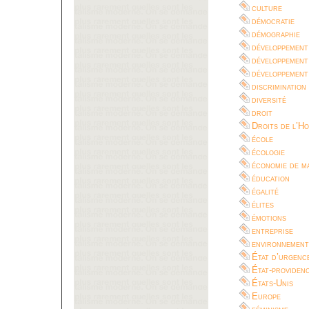
culture
démocratie
démographie
développement
développement
développement
discrimination
diversité
droit
Droits de l’H
école
écologie
économie de m
éducation
égalité
élites
émotions
entreprise
environnement
État d’urgenc
État-providen
États-Unis
Europe