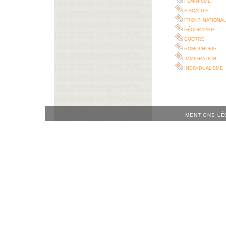
féminisme
fiscalité
front national
géographie
guerre
homophobie
immigration
individualisme
MENTIONS LÉ