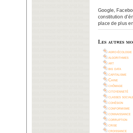
Google, Faceboo
constitution d’
place de plus en
Les autres mo
agro-écologie
algorithmes
art
big data
capitalisme
Chine
chômage
citoyenneté
classes social
cohésion
conformisme
connaissance
corruption
crise
croissance