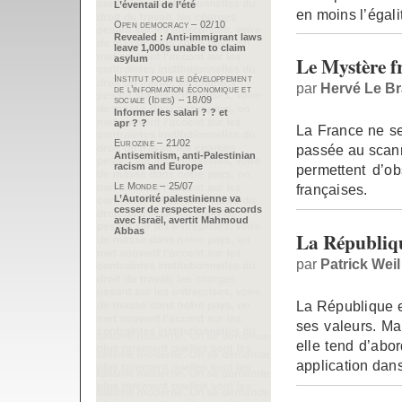
L’éventail de l’été
en moins l’égali
Open democracy – 02/10
Revealed : Anti-immigrant laws
leave 1,000s unable to claim
Le Mystère f
asylum
Institut pour le développement
par
Hervé Le B
de l’information économique et
sociale (Idies) – 18/09
Informer les salari ? ? et
apr ? ?
La France ne se
Eurozine – 21/02
passée au scann
Antisemitism, anti-Palestinian
racism and Europe
permettent d’ob
Le Monde – 25/07
françaises.
L’Autorité palestinienne va
cesser de respecter les accords
avec Israël, avertit Mahmoud
Abbas
La République
par
Patrick Weil
La République es
ses valeurs. Mai
elle tend d’abor
application dan