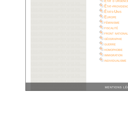
État d’urgenc
État-providen
États-Unis
Europe
féminisme
fiscalité
front national
géographie
guerre
homophobie
immigration
individualisme
MENTIONS LÉ