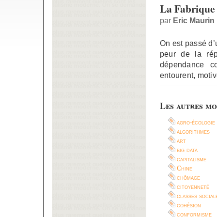
La Fabrique
par
Eric Maurin
On est passé d’u
peur de la rép
dépendance co
entourent, motiv
Les autres mo
agro-écologie
algorithmes
art
big data
capitalisme
Chine
chômage
citoyenneté
classes social
cohésion
conformisme