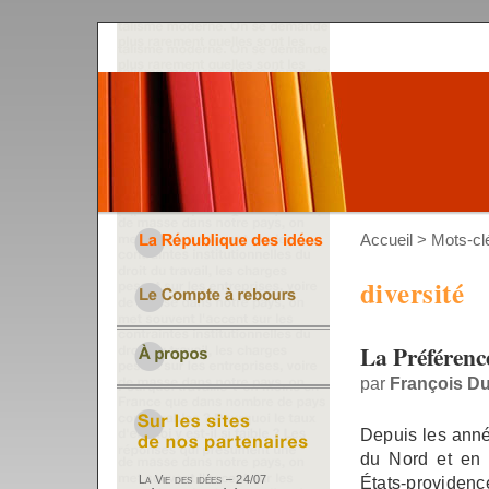
Accueil
> Mots-clé
diversité
La Préférence
par
François D
Depuis les anné
du Nord et en
États-providen
La Vie des idées – 24/07