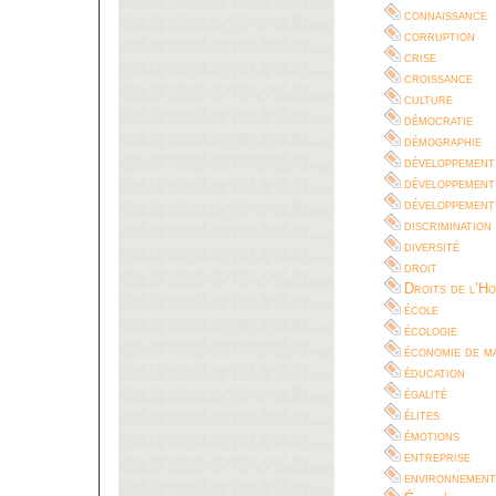
connaissance
corruption
crise
croissance
culture
démocratie
démographie
développement
développement
développement
discrimination
diversité
droit
Droits de l’H
école
écologie
économie de m
éducation
égalité
élites
émotions
entreprise
environnement