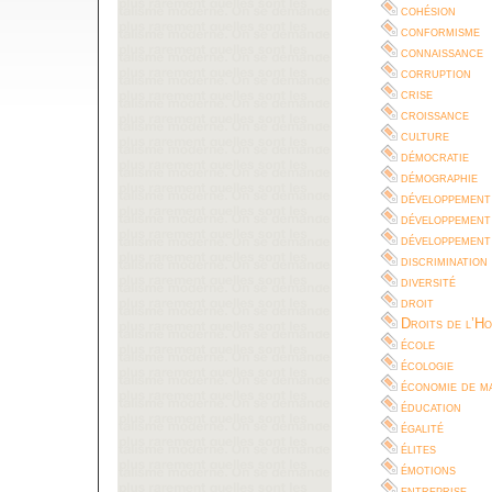
cohésion
conformisme
connaissance
corruption
crise
croissance
culture
démocratie
démographie
développement
développement
développement
discrimination
diversité
droit
Droits de l’H
école
écologie
économie de m
éducation
égalité
élites
émotions
entreprise