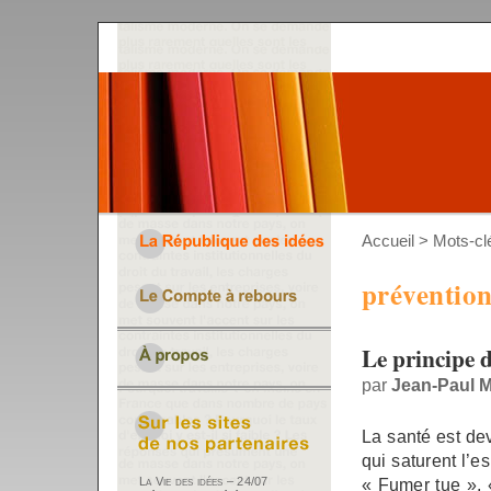
Accueil
> Mots-clé
préventio
Le principe 
par
Jean-Paul M
La santé est de
qui saturent l’e
« Fumer tue », «
La Vie des idées – 24/07