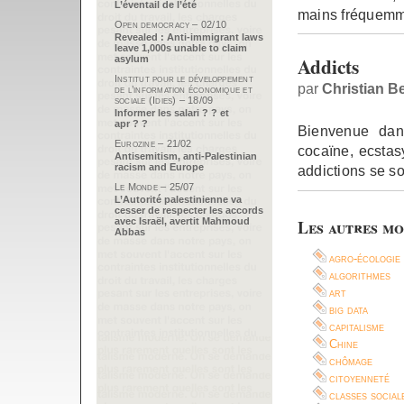
L’éventail de l’été
mains fréquemme
Open democracy – 02/10
Revealed : Anti-immigrant laws
leave 1,000s unable to claim
Addicts
asylum
Institut pour le développement
par
Christian B
de l’information économique et
sociale (Idies) – 18/09
Informer les salari ? ? et
apr ? ?
Bienvenue dans
Eurozine – 21/02
cocaïne, ecstasy
Antisemitism, anti-Palestinian
racism and Europe
addictions se s
Le Monde – 25/07
L’Autorité palestinienne va
cesser de respecter les accords
avec Israël, avertit Mahmoud
Les autres mo
Abbas
agro-écologie
algorithmes
art
big data
capitalisme
Chine
chômage
citoyenneté
classes social