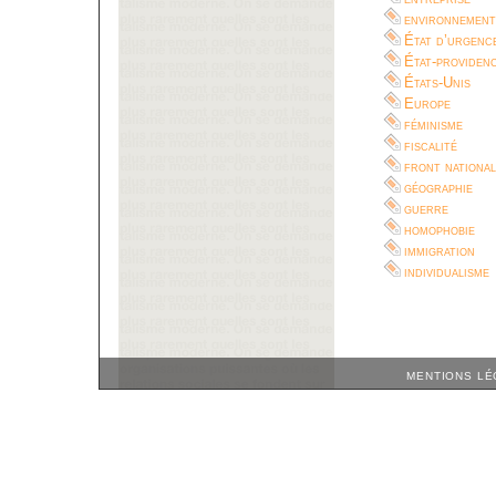
environnement
État d’urgenc
État-providen
États-Unis
Europe
féminisme
fiscalité
front national
géographie
guerre
homophobie
immigration
individualisme
MENTIONS LÉ