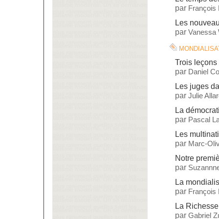
par
François
Les nouveaux
par
Vanessa 
mondialisa
Trois leçons 
par
Daniel C
Les juges da
par
Julie Alla
La démocrat
par
Pascal L
Les multinat
par
Marc-Oliv
Notre premiè
par
Suzannne
La mondialisa
par
François
La Richesse
par
Gabriel 