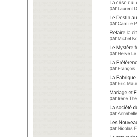
La crise qui 
par
Laurent 
Le Destin a
par
Camille 
Refaire la ci
par
Michel Ko
Le Mystère f
par
Hervé Le
La Préférenc
par
François
La Fabrique
par
Eric Maur
Mariage et Fi
par
Irène Thé
La société 
par
Annabelle
Les Nouveau
par
Nicolas 