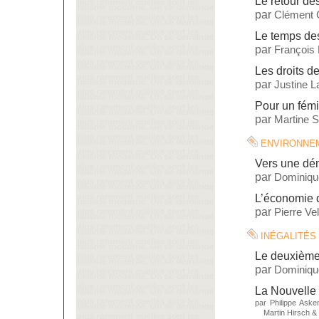
Le retour d
par
Clément 
Le temps des
par
François
Les droits de
par
Justine L
Pour un fémi
par
Martine St
environne
Vers une dé
par
Dominiqu
L’économie 
par
Pierre Vel
inégalités
Le deuxième
par
Dominiq
La Nouvelle 
par
Philippe Aske
Martin Hirsch
&