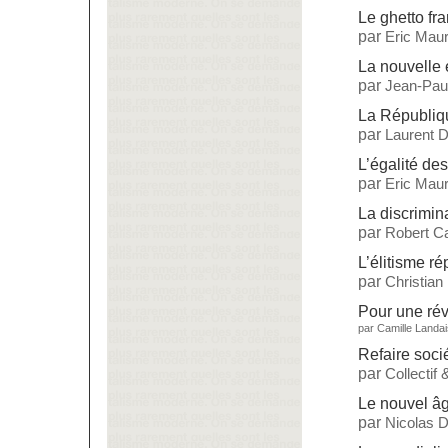
Le ghetto fr
par
Eric Maur
La nouvelle 
par
Jean-Paul
La République
par
Laurent 
L’égalité de
par
Eric Maur
La discrimin
par
Robert Ca
L’élitisme ré
par
Christian
Pour une rév
par
Camille Landai
Refaire soci
par
Collectif
Le nouvel âg
par
Nicolas 