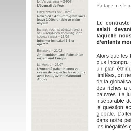
La Vie des idées – 24/07
Partager cette p
L’éventail de l’été
Open democracy – 02/10
Revealed : Anti-immigrant laws
leave 1,000s unable to claim
Le contraste
asylum
saisit devan
Institut pour le développement
de l’information économique et
laquelle nou
sociale (Idies) – 18/09
Informer les salari ? ? et
d’enfants mo
apr ? ?
Eurozine – 21/02
Alors que les f
Antisemitism, anti-Palestinian
racism and Europe
plus incongru
Le Monde – 25/07
un plan éthiq
L’Autorité palestinienne va
cesser de respecter les accords
limitées, on ne
avec Israël, avertit Mahmoud
Abbas
de la globali
des riches a 
pauvres. La lu
inséparable d
la question é
globale. L’alt
dans notre pet
les inégalités