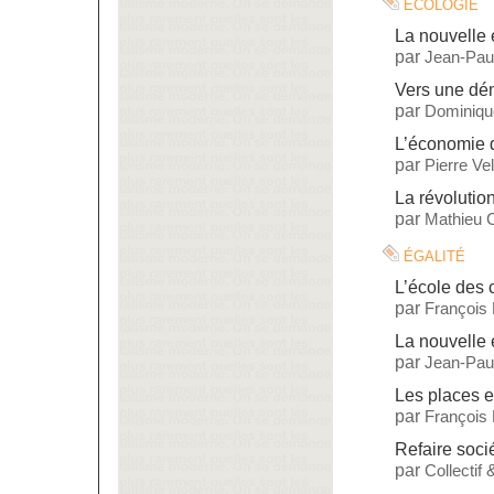
écologie
La nouvelle 
par
Jean-Paul
Vers une dé
par
Dominiqu
L’économie 
par
Pierre Vel
La révolutio
par
Mathieu 
égalité
L’école des
par
François
La nouvelle 
par
Jean-Paul
Les places e
par
François
Refaire soci
par
Collectif