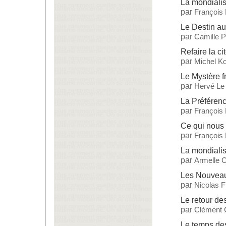
La mondialisa
par
François
Le Destin a
par
Camille 
Refaire la ci
par
Michel Ko
Le Mystère f
par
Hervé Le
La Préférenc
par
François
Ce qui nous 
par
François
La mondialis
par
Armelle C
Les Nouveau
par
Nicolas 
Le retour d
par
Clément 
Le temps des