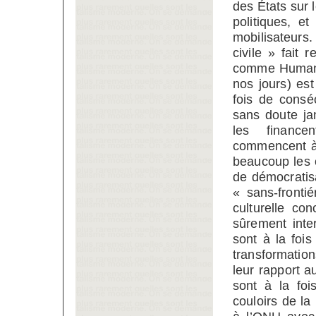
des États sur l
politiques, et
mobilisateurs.
civile » fait 
comme Human R
nos jours) est
fois de consé
sans doute ja
les financen
commencent à 
beaucoup les 
de démocratisa
« sans-fronti
culturelle co
sûrement inter
sont à la foi
transformatio
leur rapport 
sont à la fo
couloirs de l