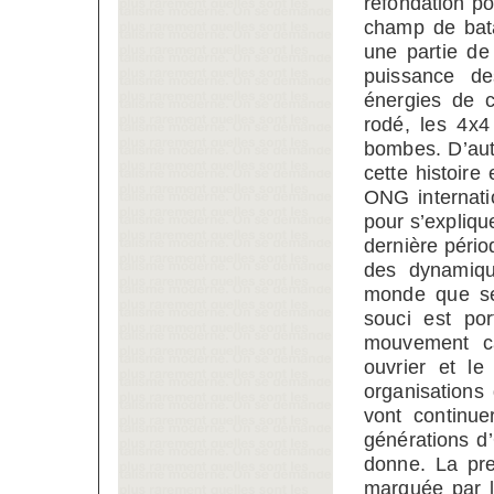
refondation po
champ de bata
une partie de
puissance de
énergies de c
rodé, les 4x4
bombes. D’autr
cette histoire
ONG internatio
pour s’expliqu
dernière pério
des dynamique
monde que se 
souci est por
mouvement cari
ouvrier et le
organisations
vont continue
générations d
donne. La pre
marquée par l