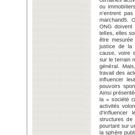
ou immobilier
n’entrent pas
marchand5. On
ONG doivent a
telles, elles s
être mesurée
justice de la
cause, voire s
sur le terrain 
général. Mais
travail des ac
influencer le
pouvoirs spon
Ainsi présenté
la « société c
activités volo
d’influencer
structures de 
pourtant sur un
la sphère publ