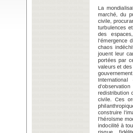
La mondialisat
marché, du pu
civile, procur
turbulences e
des espaces,
l’émergence d
chaos indéchi
jouent leur ca
portées par c
valeurs et des
gouverneme
Internationa
d’observation 
redistribution
civile. Ces o
philanthropi
construire l’i
l’héroïsme mod
indocilité à t
risque, fidél