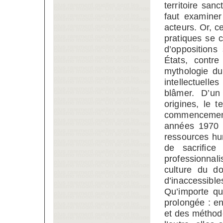
territoire san
faut examiner
acteurs. Or, c
pratiques se c
d’oppositions
États, contre
mythologie du
intellectuelle
blâmer. D’un
origines, le 
commencements
années 1970 et
ressources hu
de sacrifice
professionnali
culture du d
d’inaccessibl
Qu’importe qu
prolongée : en
et des méthode