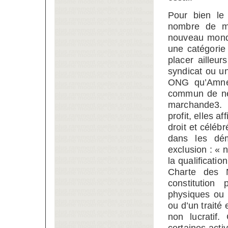
Pour bien le 
nombre de my
nouveau mond
une catégorie
placer ailleur
syndicat ou un
ONG qu’Amnest
commun de ne 
marchande3. 
profit, elles a
droit et céléb
dans les dém
exclusion : « n
la qualificatio
Charte des N
constitution
physiques ou 
ou d’un traité
non lucratif.
certaines acti