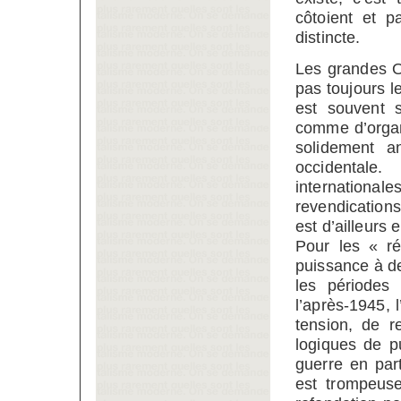
côtoient et p
distincte.
Les grandes O
pas toujours le
est souvent 
comme d’organ
solidement a
occidentale.
internationa
revendication
est d’ailleurs 
Pour les « ré
puissance à de
les périodes 
l’après-1945, l
tension, de r
logiques de p
guerre en parti
est trompeus