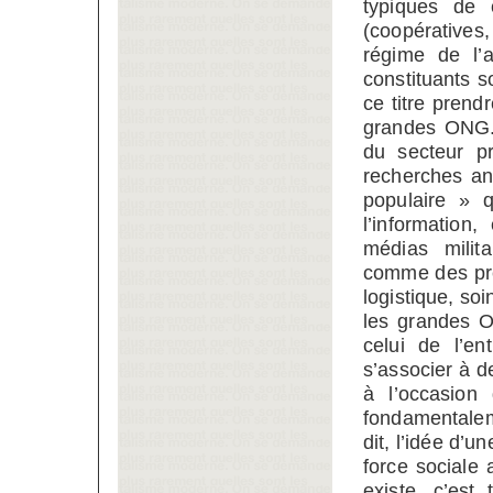
typiques de 
(coopératives
régime de l’a
constituants 
ce titre prend
grandes ONG. 
du secteur pr
recherches an
populaire » q
l’informatio
médias milit
comme des pre
logistique, soi
les grandes O
celui de l’en
s’associer à 
à l’occasion
fondamentalem
dit, l’idée d’
force sociale 
existe, c’es