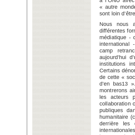
à l’ONU avec
« autre mond
sont loin d’être
Nous nous at
différentes fo
médiatique - 
international
camp retranc
aujourd’hui d
institutions 
Certains dénon
de cette « soc
d’en bas13 ».
montrerons ain
les acteurs 
collaboration 
publiques da
humanitaire (
derrière les 
internationale