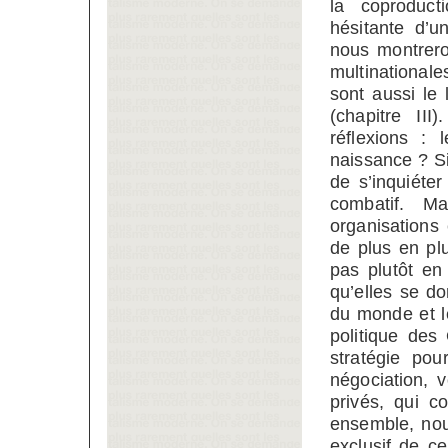
la coproducti
hésitante d’un
nous montrero
multinationale
sont aussi le 
(chapitre II
réflexions : 
naissance ? Si 
de s’inquiéter
combatif. M
organisations
de plus en pl
pas plutôt en 
qu’elles se d
du monde et l
politique des
stratégie po
négociation, v
privés, qui c
ensemble, nou
exclusif de c