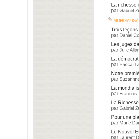
La richesse 
par
Gabriel 
mondialisa
Trois leçons 
par
Daniel C
Les juges da
par
Julie Alla
La démocrat
par
Pascal L
Notre premiè
par
Suzannne
La mondialisa
par
François
La Richesse
par
Gabriel 
Pour une pla
par
Marie Dur
Le Nouvel Ég
par
Laurent 