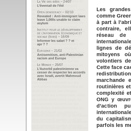
La Vie des idées – 24/07
L’éventail de l’été
Les grandes
Open democracy – 02/10
comme Green
Revealed : Anti-immigrant laws
leave 1,000s unable to claim
à part à l’ab
asylum
contraire, e
Institut pour le développement
de l’information économique et
réseau de r
sociale (Idies) – 18/09
international
Informer les salari ? ? et
apr ? ?
lignes de d
Eurozine – 21/02
mitoyens o
Antisemitism, anti-Palestinian
racism and Europe
volontiers d
Le Monde – 25/07
Cette face ca
L’Autorité palestinienne va
cesser de respecter les accords
redistributio
avec Israël, avertit Mahmoud
marchande et
Abbas
routinières e
complexité et
ONG y œuvren
d’action p
international
du capitalis
parfois les me