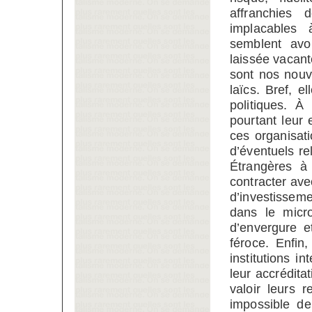
affranchies 
implacables à
semblent avoi
laissée vacante
sont nos nouv
laïcs. Bref, 
politiques. À
pourtant leur
ces organisat
d’éventuels re
Étrangères à 
contracter ave
d’investissem
dans le micro
d’envergure e
féroce. Enfin
institutions i
leur accréditat
valoir leurs 
impossible d