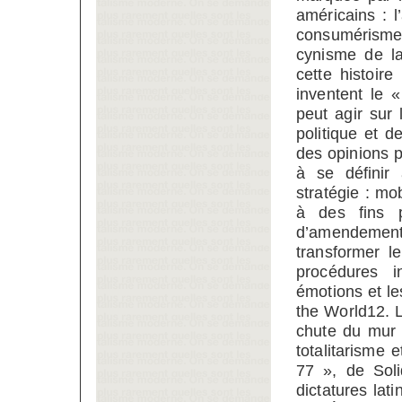
américains : l’
consumérisme, 
cynisme de l
cette histoir
inventent le 
peut agir sur
politique et d
des opinions p
à se définir
stratégie : mob
à des fins p
d’amendement 
transformer 
procédures in
émotions et l
the World12. 
chute du mur 
totalitarisme 
77 », de Sol
dictatures lat