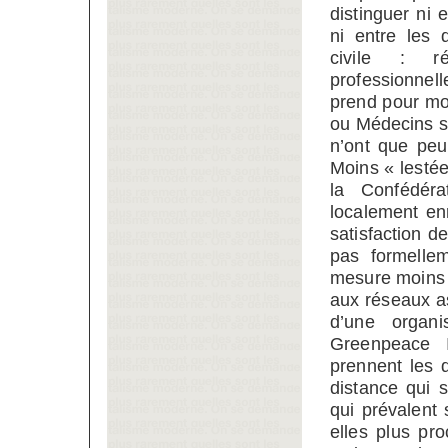
distinguer ni 
ni entre les 
civile : ré
professionnell
prend pour m
ou Médecins sa
n’ont que peu
Moins « lesté
la Confédér
localement en
satisfaction 
pas formellem
mesure moins 
aux réseaux as
d’une organi
Greenpeace I
prennent les 
distance qui 
qui prévalent
elles plus pr