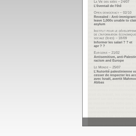
La Vie des idées – 24/07
L’éventail de l’été
Open democracy – 02/10
Revealed : Anti-immigrant
leave 1,000s unable to cla
asylum
Institut pour le développem
de l’information économique
sociale (Idies) – 18/09
Informer les salari ? ? et
apr ? ?
Eurozine – 21/02
Antisemitism, anti-Palesti
racism and Europe
Le Monde – 25/07
L’Autorité palestinienne v
cesser de respecter les ac
avec Israël, avertit Mahm
Abbas