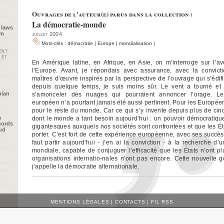
Ouvrages de l'auteur(e) parus dans la collection :
La démocratie-monde
 laws
im
juillet 2004
Mots-clés :
démocratie
|
Europe
|
mondialisation
|
ent
 et
En Amérique latine, en Afrique, en Asie, on m’interroge sur l’av
l’Europe. Avant, je répondais avec assurance, avec la convict
maîtres d’œuvre inspirés par la perspective de l’ouvrage qui s’édif
depuis quelque temps, je suis moins sûr. Le vent a tourné et 
nian
s’amonceler des nuages qui pourraient annoncer l’orage. Le
européen n’a pourtant jamais été aussi pertinent. Pour les Europé
pour le reste du monde. Car ce qui s’y invente depuis plus de cin
a
dont le monde a tant besoin aujourd’hui : un pouvoir démocratiqu
cords
gigantesques auxquels nos sociétés sont confrontées et que les Ét
oud
porter. C’est fort de cette expérience européenne, avec ses succès
faut partir aujourd’hui - j’en ai la conviction - à la recherche 
mondiale, capable de conjuguer l’efficacité que les États n’ont plu
organisations internatio-nales n’ont pas encore. Cette nouvelle 
j’appelle la démocratie alternationale.
MENTIONS LÉGALES
|
CONTACTS
|
FIL RSS