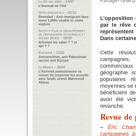
Partager cette p
La Vie des idées – 24/07
L’éventail de l’été
Open democracy – 02/10
Revealed : Anti-immigrant laws
L’opposition 
leave 1,000s unable to claim
par le rêve 
asylum
représentent
Institut pour le développement
de l’information économique et
Dans certaine
sociale (Idies) – 18/09
Informer les salari ? ? et
apr ? ?
Cette révol
Eurozine – 21/02
Antisemitism, anti-Palestinian
campagnes, 
racism and Europe
commerciaux e
Le Monde – 25/07
géographie s
L’Autorité palestinienne va
cesser de respecter les accords
populaires r
avec Israël, avertit Mahmoud
Abbas
moyennes se re
bénéficient 
avoir été vi
revanche.
Revue de 
–
Éric Char
campagnes pé