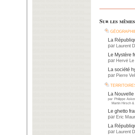
Sur les mêmes
géographi
La République
par
Laurent 
Le Mystère f
par
Hervé Le
La société 
par
Pierre Vel
territoire
La Nouvelle 
par
Philippe Aske
Martin Hirsch
&
Le ghetto fr
par
Eric Maur
La République
par
Laurent 