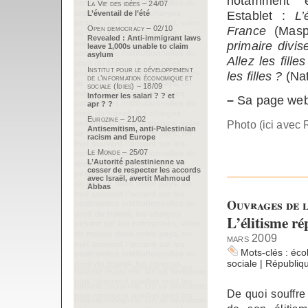
notamment é
La Vie des idées – 24/07
Establet :
L’
L’éventail de l’été
France
(Masp
Open democracy – 02/10
Revealed : Anti-immigrant laws
primaire divis
leave 1,000s unable to claim
asylum
Allez les filles
Institut pour le développement
les filles ?
(Nat
de l’information économique et
sociale (Idies) – 18/09
Informer les salari ? ? et
–
Sa page web
apr ? ?
Eurozine – 21/02
Photo (ici avec 
Antisemitism, anti-Palestinian
racism and Europe
Le Monde – 25/07
L’Autorité palestinienne va
cesser de respecter les accords
avec Israël, avertit Mahmoud
Abbas
Ouvrages de l
L’élitisme ré
mars 2009
Mots-clés :
éco
sociale
|
Républiq
De quoi souffre