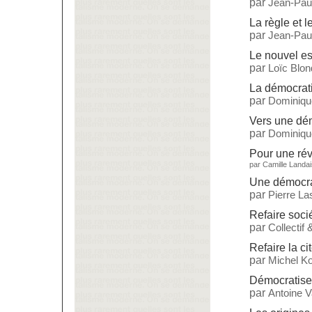
par
Jean-Paul
La règle et l
par
Jean-Paul
Le nouvel es
par
Loïc Blon
La démocrati
par
Dominiqu
Vers une dé
par
Dominiqu
Pour une rév
par
Camille Landai
Une démocrat
par
Pierre L
Refaire soci
par
Collectif
Refaire la ci
par
Michel Ko
Démocratise
par
Antoine 