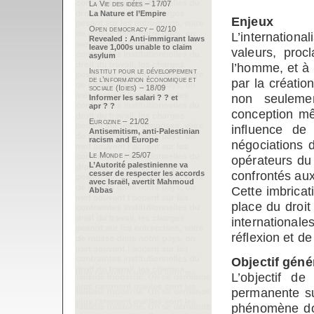
La Vie des idées – 17/07
La Nature et l’Empire
Enjeux
Open democracy – 02/10
L’international
Revealed : Anti-immigrant laws
leave 1,000s unable to claim
valeurs, proc
asylum
l’homme, et à
Institut pour le développement
de l’information économique et
par la créatio
sociale (Idies) – 18/09
non seulemen
Informer les salari ? ? et
apr ? ?
conception m
Eurozine – 21/02
influence de 
Antisemitism, anti-Palestinian
racism and Europe
négociations d
Le Monde – 25/07
opérateurs du 
L’Autorité palestinienne va
confrontés aux
cesser de respecter les accords
avec Israël, avertit Mahmoud
Cette imbricat
Abbas
place du droit
international
réflexion et de
Objectif géné
L’objectif d
permanente su
phénomène doi