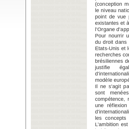
(conception mo
le niveau nati
point de vue p
existantes et 
l’Organe d’app
Pour nourrir u
du droit dans 
Etats-Unis et 
recherches co
brésiliennes 
justifie é
d’internationa
modèle europée
Il ne s’agit 
sont menée
compétence, m
une réflexion
d’internationa
les concepts
L’ambition es