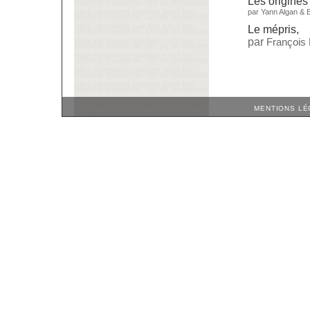
Les origines
par
Yann Algan
&
Le mépris
,
par
François
MENTIONS LÉ