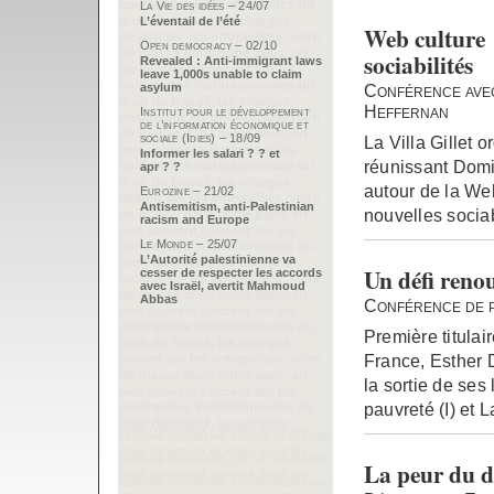
La Vie des idées – 24/07
L’éventail de l’été
Web culture 
Open democracy – 02/10
sociabilités
Revealed : Anti-immigrant laws
leave 1,000s unable to claim
asylum
Conférence avec 
Heffernan
Institut pour le développement
de l’information économique et
sociale (Idies) – 18/09
La Villa Gillet 
Informer les salari ? ? et
réunissant Domin
apr ? ?
autour de la We
Eurozine – 21/02
Antisemitism, anti-Palestinian
nouvelles sociab
racism and Europe
Le Monde – 25/07
L’Autorité palestinienne va
Un défi renou
cesser de respecter les accords
avec Israël, avertit Mahmoud
Abbas
Conférence de 
Première titulai
France, Esther 
la sortie de ses
pauvreté (I) et 
La peur du d