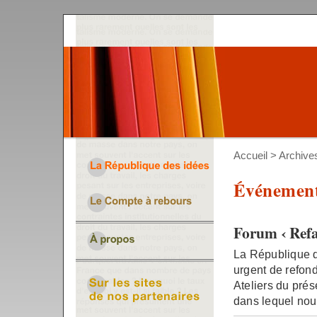
Accueil
>
Archive
Événemen
Forum ‹ Refai
La République d
urgent de refond
Ateliers du pré
dans lequel nous