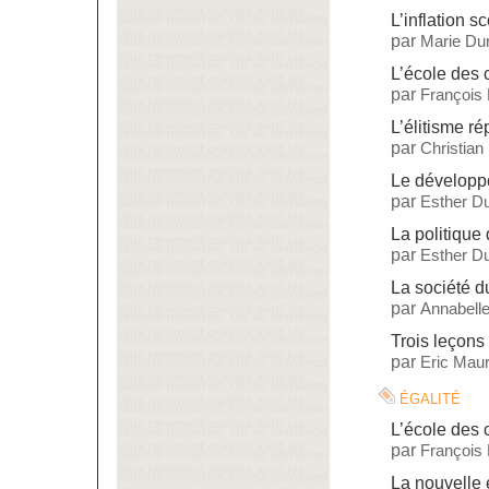
L’inflation sc
par
Marie Dur
L’école des
par
François
L’élitisme ré
par
Christian
Le dévelop
par
Esther Du
La politique
par
Esther Du
La société 
par
Annabelle
Trois leçons 
par
Eric Maur
égalité
L’école des
par
François
La nouvelle 