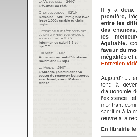
La Vie des idées – 24/07
L’éventail de l’été
Il y a deux 
Open democracy – 02/10
première, l’é
Revealed : Anti-immigrant laws
leave 1,000s unable to claim
entre les dif
asylum
des chances,
Institut pour le développement
de l’information économique et
les meilleu
sociale (Idies) – 18/09
équitable. C
Informer les salari ? ? et
apr ? ?
faveur du mod
Eurozine – 21/02
inégalités et 
Antisemitism, anti-Palestinian
racism and Europe
Entretien vid
Le Monde – 25/07
L’Autorité palestinienne va
cesser de respecter les accords
Aujourd’hui, 
avec Israël, avertit Mahmoud
Abbas
tend à deven
d’autonomie d
l’existence 
montrant comm
sacrifier à la 
œuvre à la rec
En librairie le