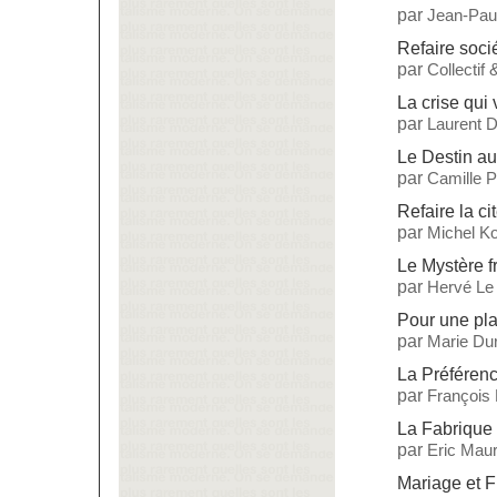
par
Jean-Paul
Refaire soci
par
Collectif
La crise qui 
par
Laurent 
Le Destin a
par
Camille 
Refaire la ci
par
Michel Ko
Le Mystère f
par
Hervé Le
Pour une pla
par
Marie Dur
La Préférenc
par
François
La Fabrique
par
Eric Maur
Mariage et Fi