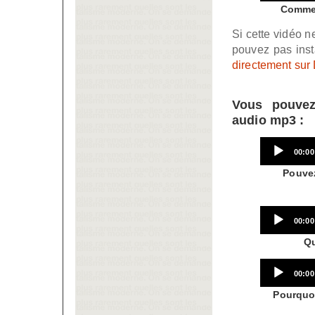
Comment
Si cette vidéo 
pouvez pas inst
directement sur
Vous pouvez 
audio mp3 :
Curre
00:00
time
Pouvez
Curre
00:00
time
Qu
Curre
00:00
time
Pourquoi