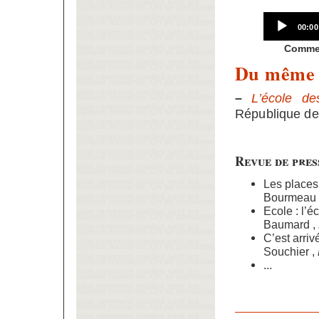
Curre
00:00
time
Comment
Du même 
–
L’école d
République des
Revue de pres
Les places 
Bourmeau 
Ecole : l’
Baumard ,
C’est arri
Souchier ,
...